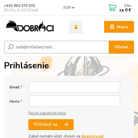
0
ks
+421 902 373 332
EUR
za
0 €
(Po-Pia, 9-16:30 hod)
Menu
Hľadať
Prihlásenie
Email
*
Heslo
*
Poslať zabudnuté heslo
Prihlásiť sa
Zatiaľ nemám účet, chcem sa
Registrovať