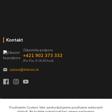
Kontakt
Zákaznícka podpora
+421 902 373 332
(Po-Pia, 9-16:30 hod)
vybava@dobraci.sk
Sledujte nás, inšpirujte ostatných a zdieľajte Vašu radosť z nákupu a
lásku pre hasičinu s hashtagom
#som_dobrak_
Používaním Cookies Vám zjednodušujeme používanie webových
stránok. Ak budete pokračovať bez zmeny nastavenia,