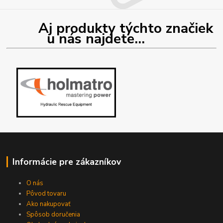
Aj produkty týchto značiek
u nás najdete...
Informácie pre zákazníkov
O nás
Pôvod tovaru
Ako nakupovať
Spôsob doručenia