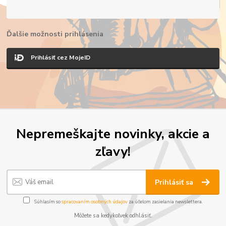
Ďalšie možnosti prihlásenia
Prihlásiť cez MojeID
Nepremeškajte novinky, akcie a
zľavy!
Prihlásiť sa
Súhlasím so
spracovaním osobných údajov
za účelom zasielania newslettera.
Môžete sa kedykoľvek odhlásiť.