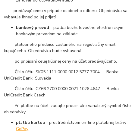
za tovar doručovateľovi alebo
predávajúcemu v prípade osobného odberu. Objednávka sa
vybavuje ihneď po jej prijatí.
bankový prevod
- platba bezhotovostne elektronickým
bankovým prevodom na základe
platobného predpisu zaslaného na registračný email
kupujúceho. Objednávka bude vybavená
po pripísaní celej kúpnej ceny na účet predávajúceho.
Číslo účtu: SK05 1111 0000 0012 5777 7004 - Banka:
UniCredit Bank Slovakia
Číslo účtu: CZ66 2700 0000 0021 1026 4647 - Banka:
UniCredit Bank Czech
Pri platbe na účet, zadajte prosím ako variabilný symbol číslo
objednávky
platba kartou
- prostredníctvom on-line platobnej brány
GoPay