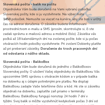
Slovenská pošta - balík na poštu
Objednávka Vám bude doručená na Vami vybranú pobočku
Slovenskej pošty, kde si ju vyzdvihnete. Na výber máte
1450
pobočiek. Nemusíte sa viazať na kuriéra, aby ste boli v určitý
čas na adrese doručenia. O zásielke budete informovaní
prostredníctvom e-mailu a SMS (prosím, skontrolujte si, či ste
zadali správnu e-mailovú adresu a mobilné číslo). Zásielka vás
počká až 18 kalendárnych dní na zvolenej pošte, kde si ju počas
otváracích hodín pobočky vyzdvihnete. Pri zvolení Dobierky platíte
až pri preberaní zásielky.
Doručenie do troch pracovných dní
od odoslania z nášho skladu.
Slovenská pošta - BalikoBox
Objednávka Vám bude doručená do jedného z BalikoBoxov
Slovenskej pošty. O uložení Vašej objednávky do BalikoBoxu Vás
upozorníme SMS správou s otváracím kódom a v prípade balíka
na dobierku aj s údajmi potrebnými pre platbu. Na displaji
BalikoBoxu zadajte Vaše telefónne číslo a kód. Ak ste si zásielku
objednali na dobierku, zaplatíte zaň priamo v terminály
BalikoBoxu. BalikoBoxy fungujú nonstop 24 hodín 7 dní v
týždni. Svoj balík si môžte vyzdvihnúť kedykoľvek počas 3 dní od