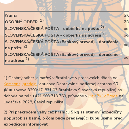
Krajina
SK
1)
OSOBNÝ ODBER
Z
2)
SLOVENSKÁ/ČESKÁ POŠTA - dobierka na poštu
od
2)
SLOVENSKÁ/ČESKÁ POŠTA - dobierka na adresu
od
SLOVENSKÁ/ČESKÁ POŠTA (Bankový prevod) - doručenie
od
2)
na poštu
SLOVENSKÁ/ČESKÁ POŠTA (Bankový prevod) - doručenie
od
2)
na adresu
1) Osobný odber je možný v Bratislave v pracovných dňoch na
Kamennej predajni
v budove Dobrovoľnej požiarnej ochrany SR
(Kutuzovova 3290/17, 831 03 Bratislava Slovenská republika) po
dohode na tel.: +421 903 713 769, prípadne v
Havlíčkův Brode
na
Ledečskej 2628, Česká republika.
2)
Pri prekročení váhy cez hranicu 5 kg sa stanoví expedičný
poplatok
za balné,
o čom bude predávajúci kupujúceho pred
expedíciou informovať.