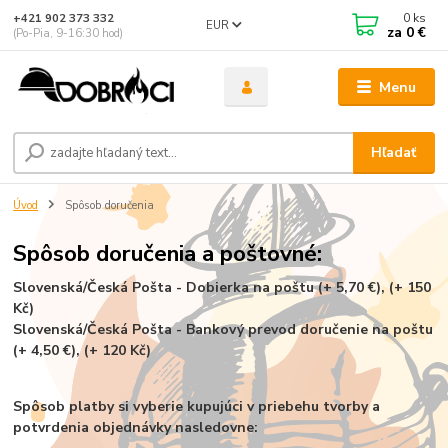
0
ks
+421 902 373 332
EUR
za
0 €
(Po-Pia, 9-16:30 hod)
Menu
Hľadať
Úvod
Spôsob doručenia
Spôsob doručenia a poštovné:
Slovenská/Česká Pošta - Dobierka na poštu (+ 5,70 €), (+ 150
Kč)
Slovenská/Česká Pošta - Bankový prevod doručenie na poštu
(+ 4,50 €), (+ 120 Kč)
Spôsob platby si vyberie kupujúci v priebehu tvorby a
potvrdenia objednávky
nasledovne: