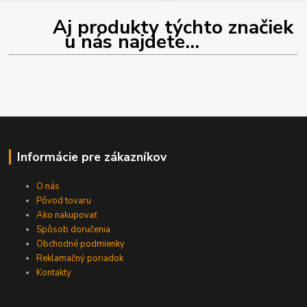
Aj produkty týchto značiek
u nás najdete...
Informácie pre zákazníkov
O nás
Pôvod tovaru
Ako nakupovať
Spôsob doručenia
Obchodné podmienky
Reklamačný poriadok
Kontakty