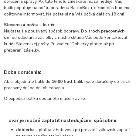
doručenia správy. Ak túto lehotu zmeškáte nič sa nedeje, Váš
balík poputuje na poštu priradenú BalikoBoxu, o čom Vás budeme
opätovne informovať. Na pošte si na Vás počká ďalších 18 dní!
Slovenská pošta - kuriér
Najčastejšie používaný spôsob dopravy.
Do troch pracovných
dní
od odoslania zásielky z nášho skladu Vás bude kontaktovať
kuriér Slovenskej pošty. Pri zvolení Dobierky platíte až pri
preberaní zásielky.
Doba doručenia:
Ak si objednáte balík do
16:00 hod
, balík bude doručený do troch
pracovný dní po dni objednania.
O expedícii balíku dostanete mailom avízo.
Tovar je možné zaplatiť nasledujúcimi spôsobmi:
dobierka
- platba v hotovosti pri prevzatí, zákazník zaplatí