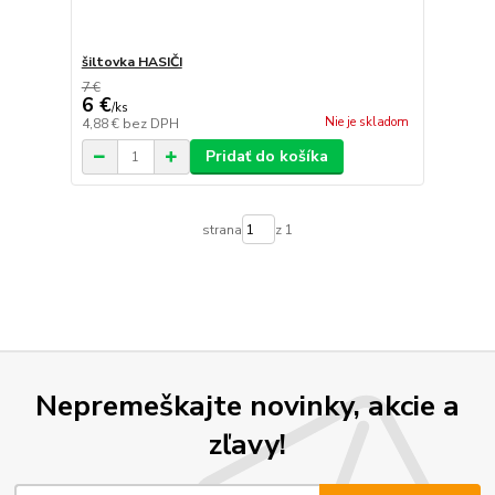
šiltovka HASIČI
7 €
6 €
/
ks
Nie je skladom
4,88 €
bez DPH
Pridať do košíka
strana
z 1
Nepremeškajte novinky, akcie a
zľavy!