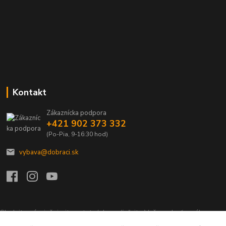
Kontakt
Zákaznícka podpora
+421 902 373 332
(Po-Pia, 9-16:30 hod)
vybava@dobraci.sk
Sledujte nás, inšpirujte ostatných a zdieľajte Vašu radosť z nákupu a
lásku pre hasičinu s hashtagom
#som_dobrak_