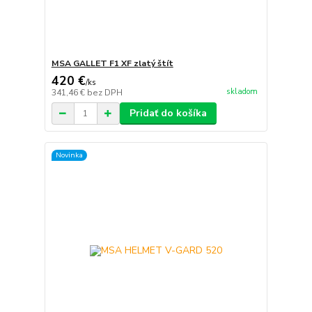
MSA GALLET F1 XF zlatý štít
420 €
/
ks
skladom
341,46 €
bez DPH
Pridať do košíka
Novinka