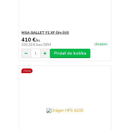
MSA GALLET F1 XF číry štít
410 €
/
ks
skladom
333,33 €
bez DPH
Pridať do košíka
Akcia