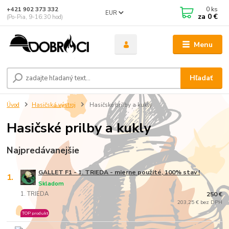
0
ks
+421 902 373 332
EUR
za
0 €
(Po-Pia, 9-16:30 hod)
Menu
Hľadať
Úvod
Hasičská výstroj
Hasičské prilby a kukly
Hasičské prilby a kukly
Najpredávanejšie
GALLET F1 - 1. TRIEDA - mierne použité, 100% stav !
1.
Skladom
1. TRIEDA
250 €
203,25 € bez DPH
TOP produkt