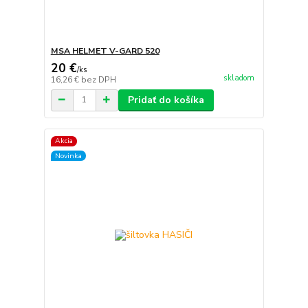
MSA HELMET V-GARD 520
20 €
/
ks
skladom
16,26 €
bez DPH
Pridať do košíka
Akcia
Novinka