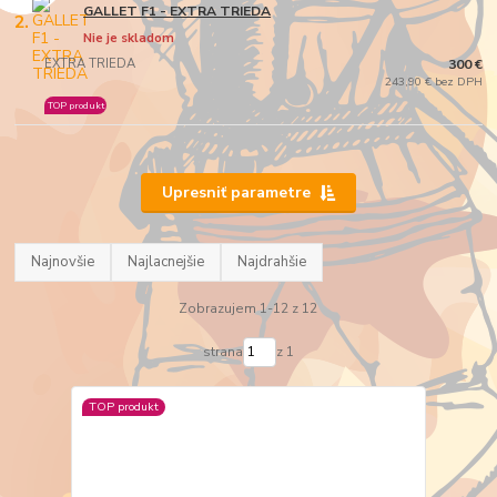
GALLET F1 - EXTRA TRIEDA
2.
Nie je skladom
EXTRA TRIEDA
300 €
243,90 € bez DPH
TOP produkt
Upresniť parametre
Najnovšie
Najlacnejšie
Najdrahšie
Zobrazujem 1-12 z 12
strana
z 1
TOP produkt