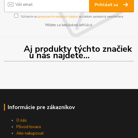
Prihlásiť sa
Súhlasím so
spracovaním osobných údajov
za účelom zasielania newslettera.
Môžete sa kedykoľvek odhlásiť.
Aj produkty týchto značiek
u nás najdete...
Informácie pre zákazníkov
O nás
Pôvod tovaru
Ako nakupovať