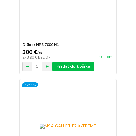
Dräger HPS 7000 H1
300 €
/
ks
skladom
243,90 €
bez DPH
Pridať do košíka
Novinka