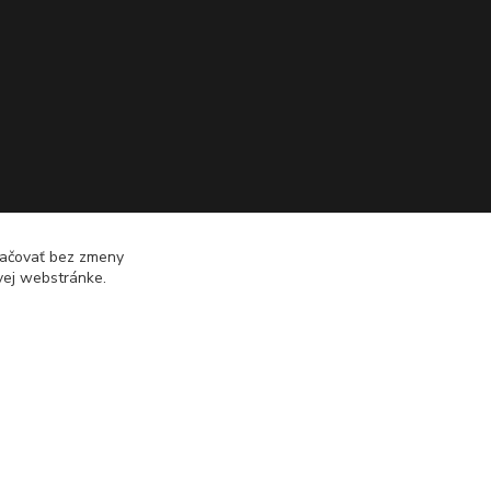
račovať bez zmeny
vej webstránke.