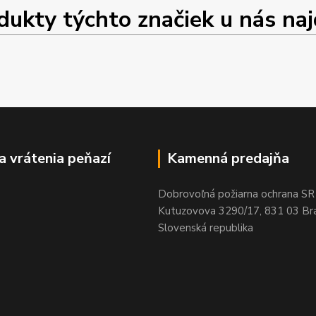
ty týchto značiek u nás najd
a vrátenia peňazí
Kamenná predajňa
Dobrovoľná požiarna ochrana SR
Kutuzovova 3290/17, 831 03 Bra
Slovenská republika