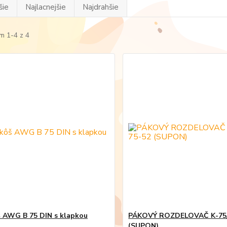
šie
Najlacnejšie
Najdrahšie
m 1-4 z 4
š AWG B 75 DIN s klapkou
PÁKOVÝ ROZDELOVAČ K-75/
(SUPON)