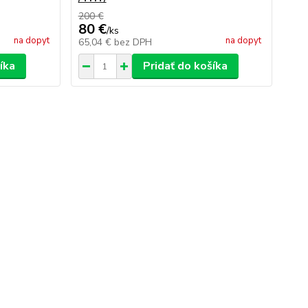
200 €
80 €
/
ks
na dopyt
na dopyt
65,04 €
bez DPH
íka
Pridať do košíka