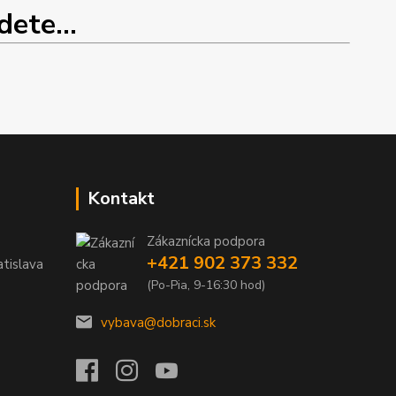
ete...
Kontakt
Zákaznícka podpora
+421 902 373 332
tislava
(Po-Pia, 9-16:30 hod)
vybava@dobraci.sk