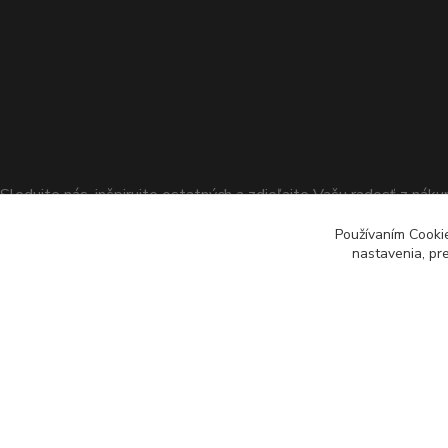
Sledujte nás, inšpirujte ostatných a zdieľajte Vašu radosť z nák
Používaním Cooki
nastavenia, pr
Copyright ©2015 - 2023
Dobráci, s.r.o.
Všetky práva vyhraden