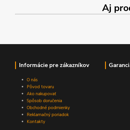
Aj produk
Informácie pre zákazníkov
Garanci
O nás
Pôvod tovaru
Ako nakupovať
Spôsob doručenia
Obchodné podmienky
Reklamačný poriadok
Kontakty