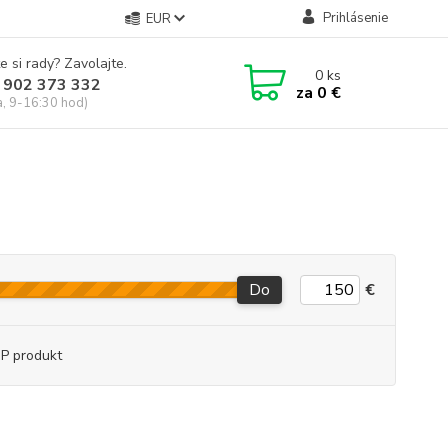
Prihlásenie
EUR
e si rady? Zavolajte.
0
ks
 902 373 332
za
0 €
a, 9-16:30 hod)
Do
€
P produkt