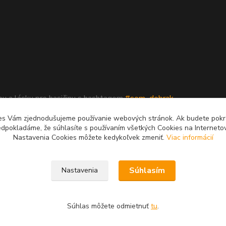
upu a lásku pre hasičinu s hashtagom
#som_dobrak_
es Vám zjednodušujeme používanie webových stránok. Ak budete pok
edpokladáme, že súhlasíte s používaním všetkých Cookies na Interneto
Nastavenia Cookies môžete kedykoľvek zmeniť.
Viac informácií
Súhlasím
Nastavenia
é.
Súhlas môžete odmietnuť
tu
.