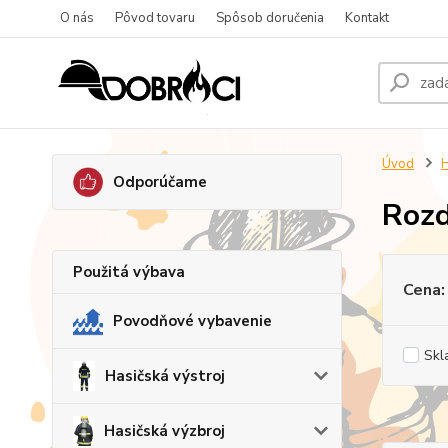
O nás
Pôvod tovaru
Spôsob doručenia
Kontakt
Úvod
H
Odporúčame
Rozd
Použitá výbava
Cena:
Povodňové vybavenie
Skl
Hasičská výstroj
Hasičská výzbroj