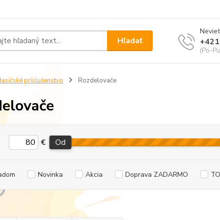
Neviet
Hľadať
+421
(Po-Pi
asičské príslušenstvo
Rozdelovače
elovače
€
Od
adom
Novinka
Akcia
Doprava ZADARMO
TO