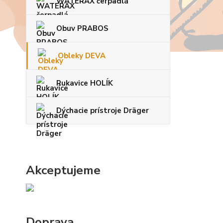
WATERAX čerpadlá
Obuv PRABOS
Obleky DEVA
Rukavice HOLÍK
Dýchacie prístroje Dräger
Akceptujeme
Doprava