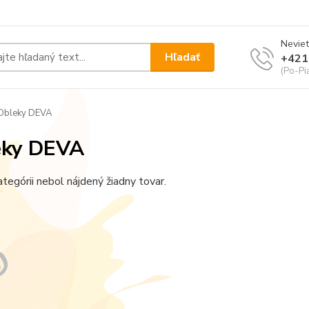
Neviet
Hľadať
+421
(Po-Pi
Obleky DEVA
eky DEVA
ategórii nebol nájdený žiadny tovar.