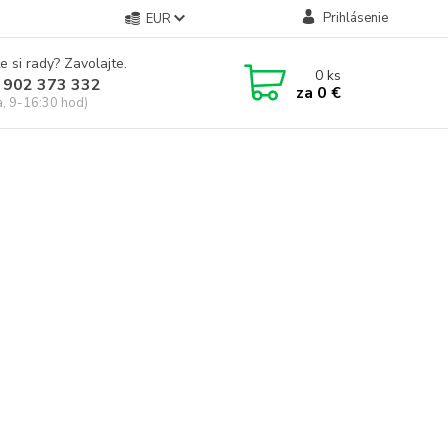
Prihlásenie
EUR
e si rady? Zavolajte.
0
ks
 902 373 332
za
0 €
a, 9-16:30 hod)