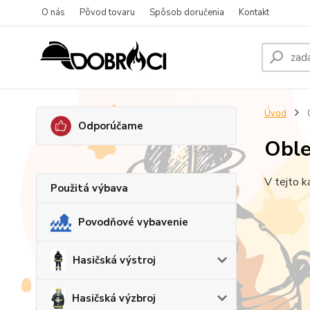
O nás
Pôvod tovaru
Spôsob doručenia
Kontakt
Úvod
Odporúčame
Obl
V tejto k
Použitá výbava
Povodňové vybavenie
Hasičská výstroj
Hasičská výzbroj