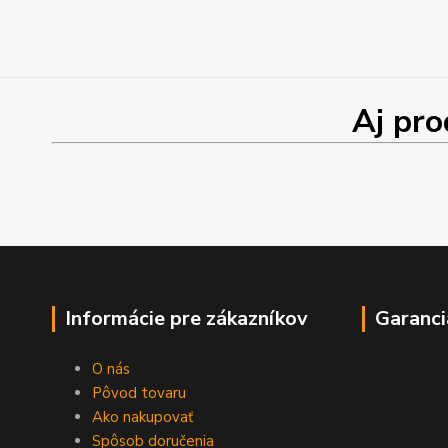
Aj produk
Informácie pre zákazníkov
Garanci
O nás
Pôvod tovaru
Ako nakupovať
Spôsob doručenia