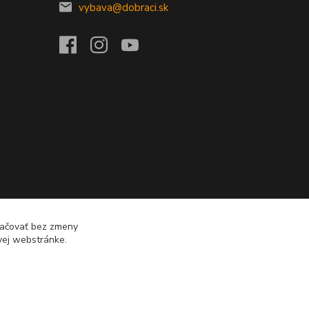
vybava@dobraci.sk
račovať bez zmeny
vej webstránke.