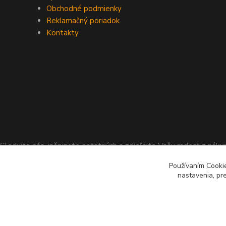
Obchodné podmienky
Reklamačný poriadok
Kontakty
Sledujte nás, inšpirujte ostatných a zdieľajte Vašu radosť z nák
Používaním Cooki
nastavenia, pr