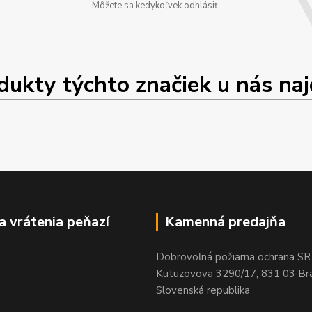
Môžete sa kedykoľvek odhlásiť.
ty týchto značiek u nás najd
a vrátenia peňazí
Kamenná predajňa
Dobrovoľná požiarna ochrana SR
Kutuzovova 3290/17, 831 03 Bra
Slovenská republika