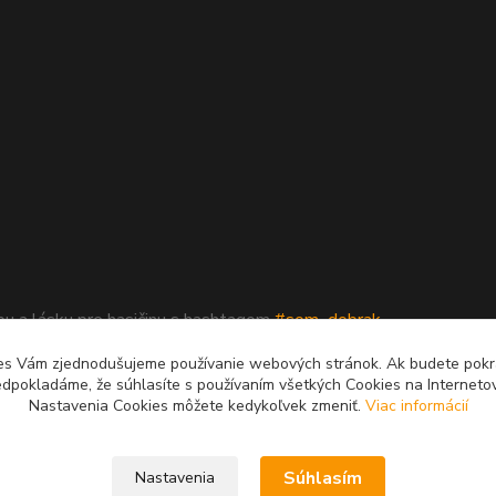
upu a lásku pre hasičinu s hashtagom
#som_dobrak_
es Vám zjednodušujeme používanie webových stránok. Ak budete pok
edpokladáme, že súhlasíte s používaním všetkých Cookies na Interneto
Nastavenia Cookies môžete kedykoľvek zmeniť.
Viac informácií
Súhlasím
Nastavenia