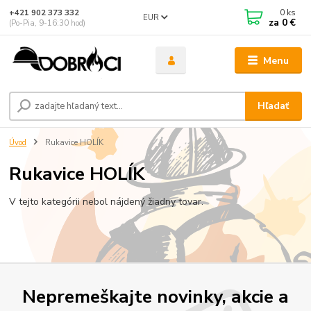
0
ks
+421 902 373 332
EUR
za
0 €
(Po-Pia, 9-16:30 hod)
Menu
Hľadať
Úvod
Rukavice HOLÍK
Rukavice HOLÍK
V tejto kategórii nebol nájdený žiadny tovar.
Nepremeškajte novinky, akcie a