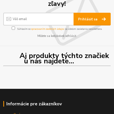
zľavy!
Prihlásiť sa
Súhlasím so
spracovaním osobných údajov
za účelom zasielania newslettera.
Môžete sa kedykoľvek odhlásiť.
Aj produkty týchto značiek
u nás najdete...
Informácie pre zákazníkov