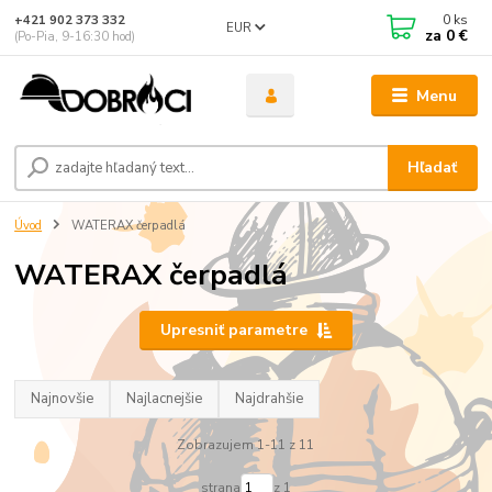
0
ks
+421 902 373 332
EUR
za
0 €
(Po-Pia, 9-16:30 hod)
Menu
Hľadať
Úvod
WATERAX čerpadlá
WATERAX čerpadlá
Upresniť parametre
Najnovšie
Najlacnejšie
Najdrahšie
Zobrazujem 1-11 z 11
strana
z 1