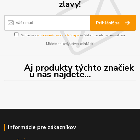
zľavy!
Prihlásiť sa
Súhlasím so
spracovaním osobných údajov
za účelom zasielania newslettera.
Môžete sa kedykoľvek odhlásiť.
Aj produkty týchto značiek
u nás najdete...
Informácie pre zákazníkov