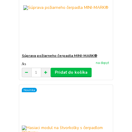
Súprava požiarneho čerpadla MINI-MARK®
na dopyt
/
ks
Pridať do košíka
Novinka