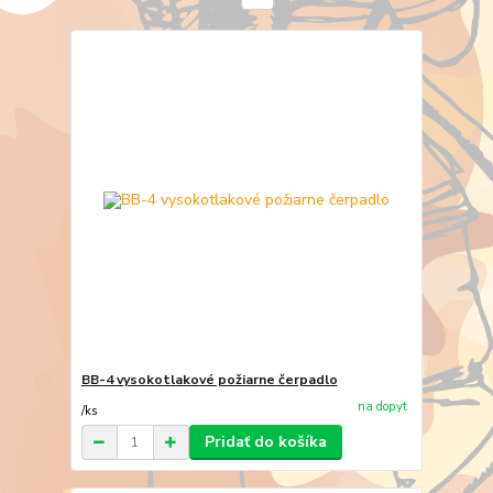
BB-4 vysokotlakové požiarne čerpadlo
na dopyt
/
ks
Pridať do košíka