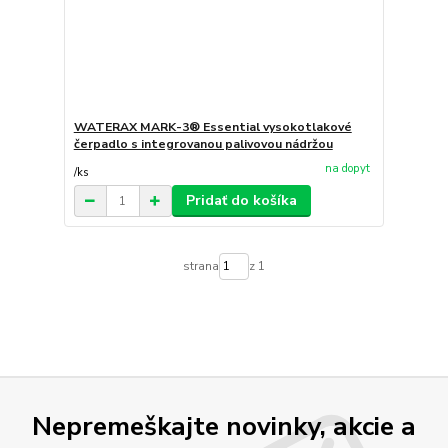
WATERAX MARK-3® Essential vysokotlakové
čerpadlo s integrovanou palivovou nádržou
na dopyt
/
ks
Pridať do košíka
strana
z 1
Nepremeškajte novinky, akcie a