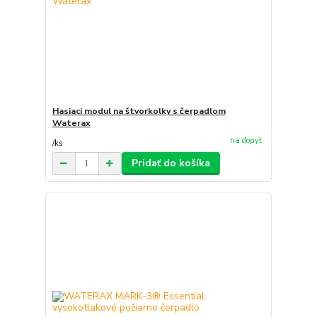
Hasiaci modul na štvorkolky s čerpadlom
Waterax
na dopyt
/
ks
Pridať do košíka