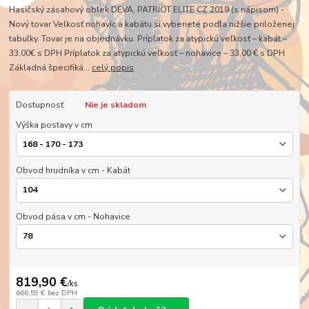
Hasičský zásahový oblek DEVA, PATRIOT ELITE CZ 2019 (s nápisom) -
Nový tovar Velkosť nohavíc a kabátu si vyberiete podľa nižšie priloženej
tabuľky. Tovar je na objednávku. Príplatok za atypickú veľkosť – kabát –
33,00€ s DPH Príplatok za atypickú veľkosť – nohavice – 33,00 € s DPH
Základná špecifiká...
celý popis
Dostupnosť
Nie je skladom
Výška postavy v cm
Obvod hrudníka v cm - Kabát
Obvod pása v cm - Nohavice
819,90 €
/
ks
666,59 €
bez DPH