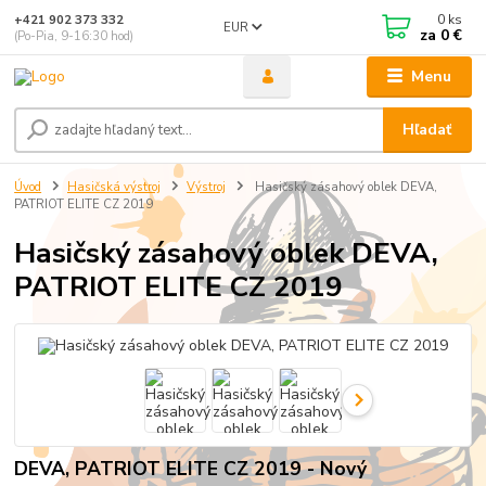
0
ks
+421 902 373 332
EUR
za
0 €
(Po-Pia, 9-16:30 hod)
Menu
Hľadať
Úvod
Hasičská výstroj
Výstroj
Hasičský zásahový oblek DEVA,
PATRIOT ELITE CZ 2019
Hasičský zásahový oblek DEVA,
PATRIOT ELITE CZ 2019
DEVA, PATRIOT ELITE CZ 2019 - Nový