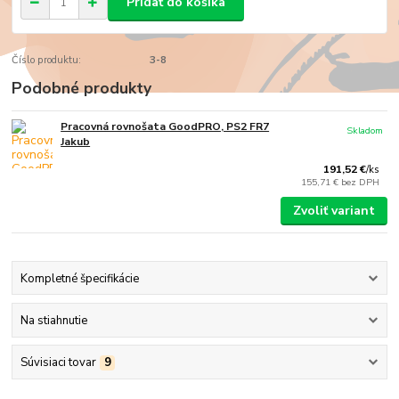
Pridať do košíka
Číslo produktu:
3-8
Podobné produkty
Pracovná rovnošata GoodPRO, PS2 FR7
Skladom
Jakub
191,52 €
/
ks
155,71 €
bez DPH
Zvoliť variant
Kompletné špecifikácie
Na stiahnutie
Súvisiaci tovar
9