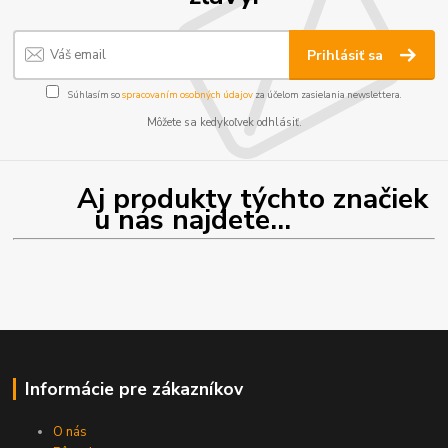
Prihlásiť sa
Súhlasím so
spracovaním osobných údajov
za účelom zasielania newslettera.
Môžete sa kedykoľvek odhlásiť.
Aj produkty týchto značiek
u nás najdete...
Informácie pre zákazníkov
O nás