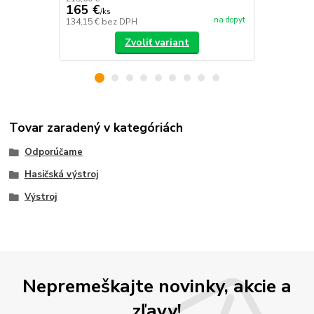
165 €
/
ks
na dopyt
134,15 €
bez DPH
/
ks
Zvoliť variant
Tovar zaradený v kategóriách
Odporúčame
Hasičská výstroj
Výstroj
Nepremeškajte novinky, akcie a
zľavy!