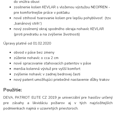
do vnútra obuvi
zosilnenie kolien KEVLAR s vloženou výstužou NEOPREN -
pre komfortnejšie práce v pokľaku
nové strihové tvarovanie kolien pre lepšiu pohyblivosť (tzv.
„banánový strih“)
nový zosilnený okraj spodného okraja nohavíc KEVLAR
(proti predratiu a na zvýšenie životnosti)
Úpravy platné od 01.02.2020
obvod v páse bez zmeny
zúženie nohavíc o cca 2 cm
nové spracovanie sťahovacích patentov v páse
menšia kolenná výstuž pre vyšší komfort
zvýšenie nohavíc v zadnej bedrovej časti
nový patent umožňujúci priebežné nastavenie dĺžky trakov
Použitie:
DEVA, PATRIOT ELITE CZ 2019 je univerzální pre hasičov určený
pre zásahy a likvidáciu požiarov aj v tých najzložitejších
podmienkach najmä v uzavretých priestoroch.