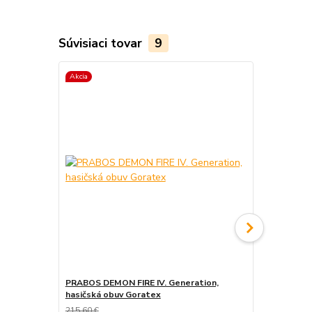
Súvisiaci tovar
9
Akcia
Akcia
PRABOS DEMON FIRE IV. Generation,
PRABOS, has
hasičská obuv Goratex
215,60 €