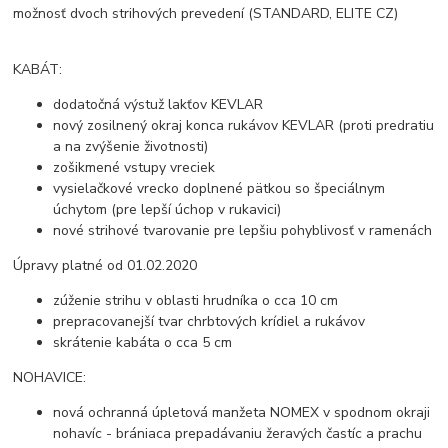
možnosť dvoch strihových prevedení (STANDARD, ELITE CZ)
KABÁT:
dodatočná výstuž lakťov KEVLAR
nový zosilnený okraj konca rukávov KEVLAR (proti predratiu
a na zvýšenie životnosti)
zošikmené vstupy vreciek
vysielačkové vrecko doplnené pätkou so špeciálnym
úchytom (pre lepší úchop v rukavici)
nové strihové tvarovanie pre lepšiu pohyblivosť v ramenách
Úpravy platné od 01.02.2020
zúženie strihu v oblasti hrudníka o cca 10 cm
prepracovanejší tvar chrbtových krídiel a rukávov
skrátenie kabáta o cca 5 cm
NOHAVICE:
nová ochranná úpletová manžeta NOMEX v spodnom okraji
nohavíc - brániaca prepadávaniu žeravých častíc a prachu