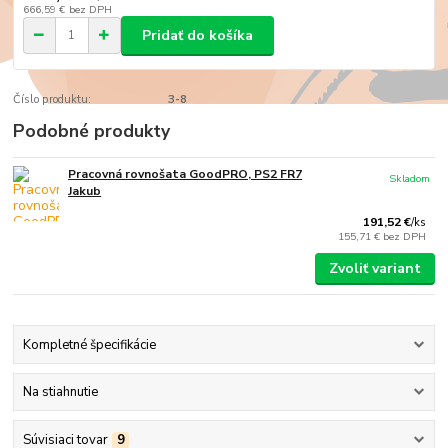
666,59 €
bez DPH
Pridať do košíka
Číslo produktu:
3-8
Podobné produkty
Pracovná rovnošata GoodPRO, PS2 FR7
Skladom
Jakub
191,52 €
/
ks
155,71 €
bez DPH
Zvoliť variant
Kompletné špecifikácie
Na stiahnutie
Súvisiaci tovar
9