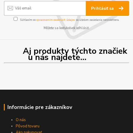
Prihlásiť sa
Súhlasím so
spracovaním osobných údajov
za účelom zasielania newslettera.
Môžete sa kedykoľvek odhlásiť.
Aj produkty týchto značiek
u nás najdete...
Informácie pre zákazníkov
O nás
Pôvod tovaru
Ako nakupovať