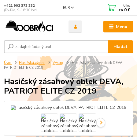
0
ks
+421 902 373 332
EUR
za
0 €
(Po-Pia, 9-16:30 hod)
Menu
Hľadať
Úvod
Hasičská výstroj
Výstroj
Hasičský zásahový oblek DEVA,
PATRIOT ELITE CZ 2019
Hasičský zásahový oblek DEVA,
PATRIOT ELITE CZ 2019