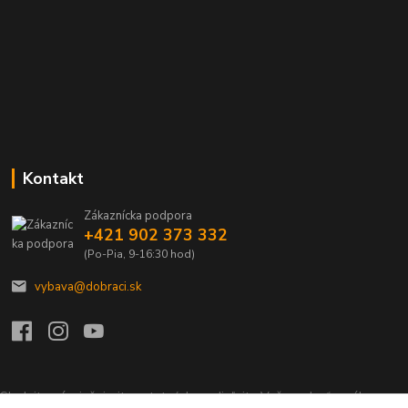
Kontakt
Zákaznícka podpora
+421 902 373 332
(Po-Pia, 9-16:30 hod)
vybava@dobraci.sk
Sledujte nás, inšpirujte ostatných a zdieľajte Vašu radosť z nákupu a