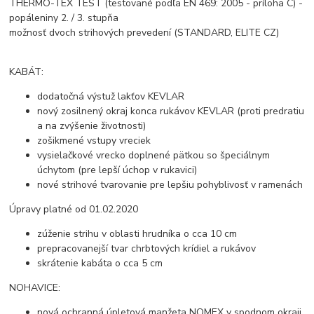
THERMO-TEX TEST (testované podľa EN 469: 2005 - príloha C) -
popáleniny 2. / 3. stupňa
možnosť dvoch strihových prevedení (STANDARD, ELITE CZ)
KABÁT:
dodatočná výstuž lakťov KEVLAR
nový zosilnený okraj konca rukávov KEVLAR (proti predratiu
a na zvýšenie životnosti)
zošikmené vstupy vreciek
vysielačkové vrecko doplnené pätkou so špeciálnym
úchytom (pre lepší úchop v rukavici)
nové strihové tvarovanie pre lepšiu pohyblivosť v ramenách
Úpravy platné od 01.02.2020
zúženie strihu v oblasti hrudníka o cca 10 cm
prepracovanejší tvar chrbtových krídiel a rukávov
skrátenie kabáta o cca 5 cm
NOHAVICE:
nová ochranná úpletová manžeta NOMEX v spodnom okraji