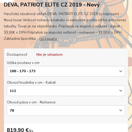
DEVA, PATRIOT ELITE CZ 2019 - Nový
Hasičský zásahový oblek DEVA, PATRIOT ELITE CZ 2019 (s nápisom) -
Nový tovar Velkosť nohavíc a kabátu si vyberiete podľa nižšie priloženej
tabuľky. Tovar je na objednávku. Príplatok za atypickú veľkosť – kabát –
33,00€ s DPH Príplatok za atypickú veľkosť – nohavice – 33,00 € s DPH
Základná špecifiká...
celý popis
Dostupnosť
Nie je skladom
Výška postavy v cm
Obvod hrudníka v cm - Kabát
Obvod pása v cm - Nohavice
819,90 €
/
ks