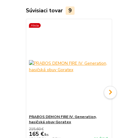
Súvisiaci tovar
9
Akcia
Akcia
PRABOS DEMON FIRE IV. Generation,
PRABOS, has
hasičská obuv Goratex
215,60 €
165 €
/
ks