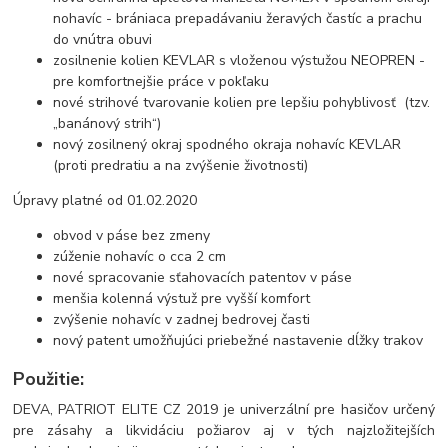
nohavíc - brániaca prepadávaniu žeravých častíc a prachu
do vnútra obuvi
zosilnenie kolien KEVLAR s vloženou výstužou NEOPREN -
pre komfortnejšie práce v pokľaku
nové strihové tvarovanie kolien pre lepšiu pohyblivosť (tzv.
„banánový strih“)
nový zosilnený okraj spodného okraja nohavíc KEVLAR
(proti predratiu a na zvýšenie životnosti)
Úpravy platné od 01.02.2020
obvod v páse bez zmeny
zúženie nohavíc o cca 2 cm
nové spracovanie sťahovacích patentov v páse
menšia kolenná výstuž pre vyšší komfort
zvýšenie nohavíc v zadnej bedrovej časti
nový patent umožňujúci priebežné nastavenie dĺžky trakov
Použitie:
DEVA, PATRIOT ELITE CZ 2019 je univerzální pre hasičov určený
pre zásahy a likvidáciu požiarov aj v tých najzložitejších