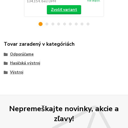
na dopyt
134,15 €
bez DPH
/
ks
Zvoliť variant
Tovar zaradený v kategóriách
Odporúčame
Hasičská výstroj
Výstroj
Nepremeškajte novinky, akcie a
zľavy!