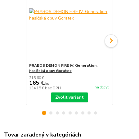
PRABOS DEMON FIRE IV. Generation,
PRABOS, has
hasičská obuv Goratex
215,60 €
165 €
/
ks
na dopyt
134,15 €
bez DPH
/
ks
Zvoliť variant
Tovar zaradený v kategóriách