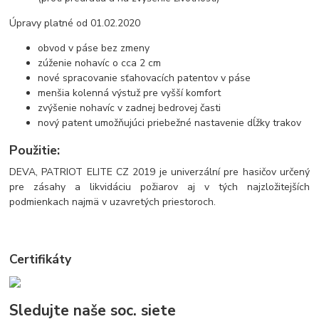
Úpravy platné od 01.02.2020
obvod v páse bez zmeny
zúženie nohavíc o cca 2 cm
nové spracovanie sťahovacích patentov v páse
menšia kolenná výstuž pre vyšší komfort
zvýšenie nohavíc v zadnej bedrovej časti
nový patent umožňujúci priebežné nastavenie dĺžky trakov
Použitie:
DEVA, PATRIOT ELITE CZ 2019 je univerzální pre hasičov určený
pre zásahy a likvidáciu požiarov aj v tých najzložitejších
podmienkach najmä v uzavretých priestoroch.
Certifikáty
Sledujte naše soc. siete