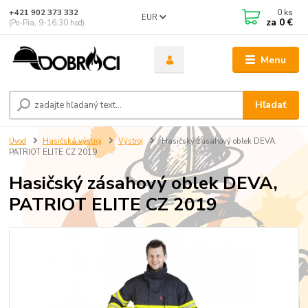
0
ks
+421 902 373 332
EUR
za
0 €
(Po-Pia, 9-16:30 hod)
Menu
Hľadať
Úvod
Hasičská výstroj
Výstroj
Hasičský zásahový oblek DEVA,
PATRIOT ELITE CZ 2019
Hasičský zásahový oblek DEVA,
PATRIOT ELITE CZ 2019