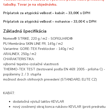
tabuľky. Tovar je na objednávku.
Príplatok za atypickú veľkosť – kabát – 33,00€ s DPH
Príplatok za atypickú veľkosť – nohavice – 33,00 € s DPH
Základná špecifikácia
Nomex® STRIKE, 220 g / m2 - SOFIGUARD®
PU Membrána SKIN LINE FR, 145g / m2
Variantne: GORE-TEX Fireblocker - 140g / m2
ARALINEX, 250g / m2
CHARAKTERISTIKA:
výborné tepelno-izolačné vlastnosti
THERMO-TEX TEST (testované podľa EN 469: 2005 - príloha C) -
popáleniny 2. / 3. stupňa
možnosť dvoch strihových prevedení (STANDARD, ELITE CZ)
KABÁT:
dodatočná výstuž lakťov KEVLAR
nový zosilnený okraj konca rukávov KEVLAR (proti predratiu