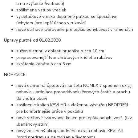
a na zvýšenie životnosti)
zošikmené vstupy vreciek
vysielačkové vrecko doplnené pätkou so špeciálnym
úchytom (pre lepší úchop v rukavici)
nové strihové tvarovanie pre lepšiu pohyblivosť v ramenách
Úpravy platné od 01.02.2020
zúženie strihu v oblasti hrudníka o cca 10 cm
prepracovanejší tvar chrbtových krídiel a rukávov
skrátenie kabáta o cca 5 cm
NOHAVICE:
nová ochranná úpletová manžeta NOMEX v spodnom okraji
nohavíc - brániaca prepadávaniu žeravých častíc a prachu
do vnútra obuvi
zosilnenie kolien KEVLAR s vloženou výstužou NEOPREN -
pre komfortnejšie práce v pokľaku
nové strihové tvarovanie kolien pre lepšiu pohyblivosť (tzv.
„banánový strih“)
nový zosilnený okraj spodného okraja nohavíc KEVLAR
(proti predratiu a na zvýšenie životnosti)