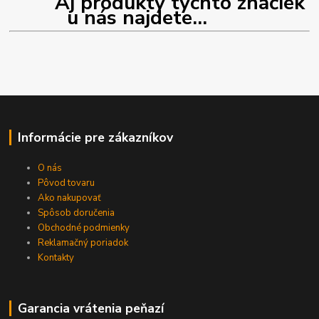
Aj produkty týchto značiek
u nás najdete...
Informácie pre zákazníkov
O nás
Pôvod tovaru
Ako nakupovať
Spôsob doručenia
Obchodné podmienky
Reklamačný poriadok
Kontakty
Garancia vrátenia peňazí