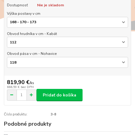
Dostupnosť
Nie je skladom
Výška postavy v cm
Obvod hrudníka v cm - Kabát
Obvod pása v cm - Nohavice
819,90 €
/
ks
666,59 €
bez DPH
Pridať do košíka
Číslo produktu:
3-8
Podobné produkty