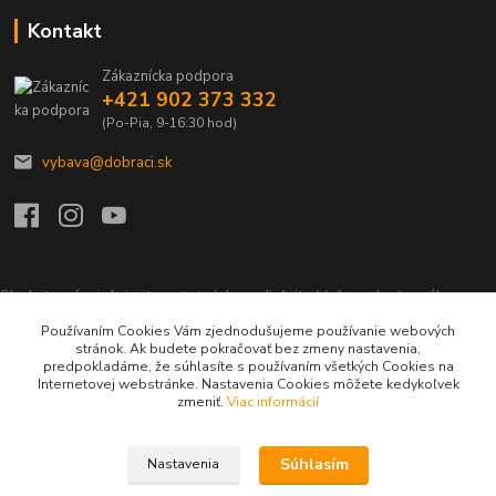
Kontakt
Zákaznícka podpora
+421 902 373 332
(Po-Pia, 9-16:30 hod)
vybava@dobraci.sk
Sledujte nás, inšpirujte ostatných a zdieľajte Vašu radosť z nákupu a
lásku pre hasičinu s hashtagom
#som_dobrak_
Používaním Cookies Vám zjednodušujeme používanie webových
stránok. Ak budete pokračovať bez zmeny nastavenia,
predpokladáme, že súhlasíte s používaním všetkých Cookies na
Internetovej webstránke. Nastavenia Cookies môžete kedykoľvek
zmeniť.
Viac informácií
Súhlasím
Nastavenia