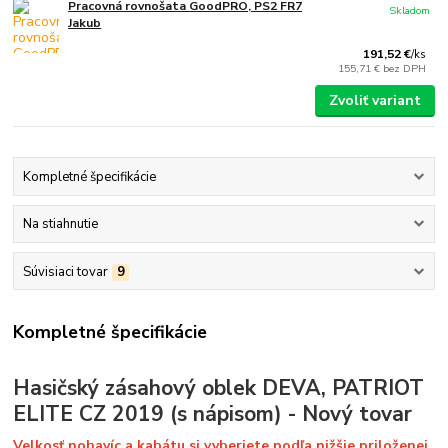
Pracovná rovnošata GoodPRO, PS2 FR7
Skladom
Jakub
191,52 €
/
ks
155,71 €
bez DPH
Zvoliť variant
Kompletné špecifikácie
Na stiahnutie
Súvisiaci tovar
9
Kompletné špecifikácie
Hasičský zásahový oblek DEVA, PATRIOT
ELITE CZ 2019 (s nápisom) - Nový tovar
Velkosť nohavíc a kabátu si vyberiete podľa nižšie priloženej