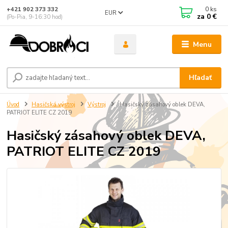
0
ks
+421 902 373 332
EUR
za
0 €
(Po-Pia, 9-16:30 hod)
Menu
Hľadať
Úvod
Hasičská výstroj
Výstroj
Hasičský zásahový oblek DEVA,
PATRIOT ELITE CZ 2019
Hasičský zásahový oblek DEVA,
PATRIOT ELITE CZ 2019