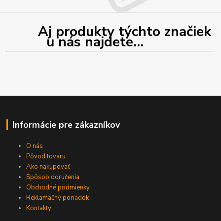
Aj produkty týchto značiek
u nás najdete...
Informácie pre zákazníkov
O nás
Pôvod tovaru
Ako nakupovať
Spôsob doručenia
Obchodné podmienky
Reklamačný poriadok
Kontakty