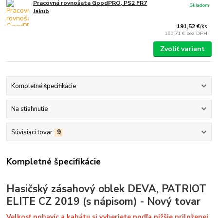
Pracovná rovnošata GoodPRO, PS2 FR7
Skladom
Jakub
191,52 €
/
ks
155,71 €
bez DPH
Zvoliť variant
Kompletné špecifikácie
Na stiahnutie
Súvisiaci tovar
9
Kompletné špecifikácie
Hasičský zásahový oblek DEVA, PATRIOT
ELITE CZ 2019 (s nápisom) - Nový tovar
Velkosť nohavíc a kabátu si vyberiete podľa nižšie priloženej