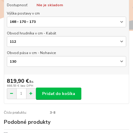
Dostupnosť
Nie je skladom
Výška postavy v cm
Obvod hrudníka v cm - Kabát
Obvod pása v cm - Nohavice
819,90 €
/
ks
666,59 €
bez DPH
Pridať do košíka
Číslo produktu:
3-8
Podobné produkty