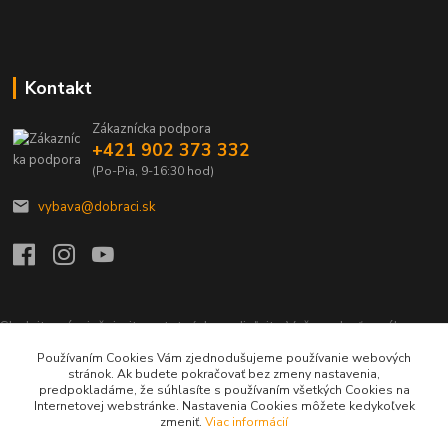
Kontakt
Zákaznícka podpora
+421 902 373 332
(Po-Pia, 9-16:30 hod)
vybava@dobraci.sk
Sledujte nás, inšpirujte ostatných a zdieľajte Vašu radosť z nákupu a
lásku pre hasičinu s hashtagom
#som_dobrak_
Používaním Cookies Vám zjednodušujeme používanie webových
stránok. Ak budete pokračovať bez zmeny nastavenia,
predpokladáme, že súhlasíte s používaním všetkých Cookies na
Internetovej webstránke. Nastavenia Cookies môžete kedykoľvek
zmeniť.
Viac informácií