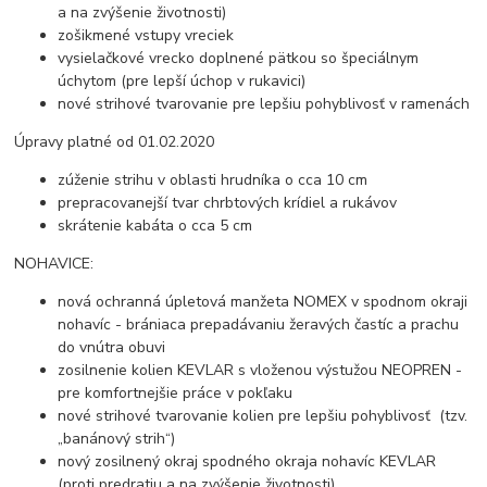
a na zvýšenie životnosti)
zošikmené vstupy vreciek
vysielačkové vrecko doplnené pätkou so špeciálnym
úchytom (pre lepší úchop v rukavici)
nové strihové tvarovanie pre lepšiu pohyblivosť v ramenách
Úpravy platné od 01.02.2020
zúženie strihu v oblasti hrudníka o cca 10 cm
prepracovanejší tvar chrbtových krídiel a rukávov
skrátenie kabáta o cca 5 cm
NOHAVICE:
nová ochranná úpletová manžeta NOMEX v spodnom okraji
nohavíc - brániaca prepadávaniu žeravých častíc a prachu
do vnútra obuvi
zosilnenie kolien KEVLAR s vloženou výstužou NEOPREN -
pre komfortnejšie práce v pokľaku
nové strihové tvarovanie kolien pre lepšiu pohyblivosť (tzv.
„banánový strih“)
nový zosilnený okraj spodného okraja nohavíc KEVLAR
(proti predratiu a na zvýšenie životnosti)