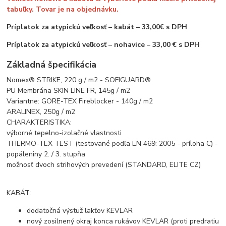
tabuľky. Tovar je na objednávku.
Príplatok za atypickú veľkosť – kabát – 33,00€ s DPH
Príplatok za atypickú veľkosť – nohavice – 33,00 € s DPH
Základná špecifikácia
Nomex® STRIKE, 220 g / m2 - SOFIGUARD®
PU Membrána SKIN LINE FR, 145g / m2
Variantne: GORE-TEX Fireblocker - 140g / m2
ARALINEX, 250g / m2
CHARAKTERISTIKA:
výborné tepelno-izolačné vlastnosti
THERMO-TEX TEST (testované podľa EN 469: 2005 - príloha C) -
popáleniny 2. / 3. stupňa
možnosť dvoch strihových prevedení (STANDARD, ELITE CZ)
KABÁT:
dodatočná výstuž lakťov KEVLAR
nový zosilnený okraj konca rukávov KEVLAR (proti predratiu