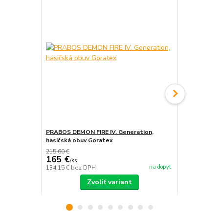
PRABOS DEMON FIRE IV. Generation,
PRABOS, has
hasičská obuv Goratex
215,60 €
165 €
/
ks
na dopyt
134,15 €
bez DPH
/
ks
Zvoliť variant