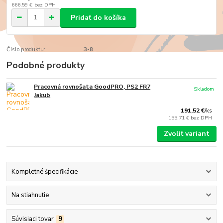
666,59 €
bez DPH
Pridať do košíka
Číslo produktu:
3-8
Podobné produkty
Pracovná rovnošata GoodPRO, PS2 FR7
Skladom
Jakub
191,52 €
/
ks
155,71 €
bez DPH
Zvoliť variant
Kompletné špecifikácie
Na stiahnutie
Súvisiaci tovar
9