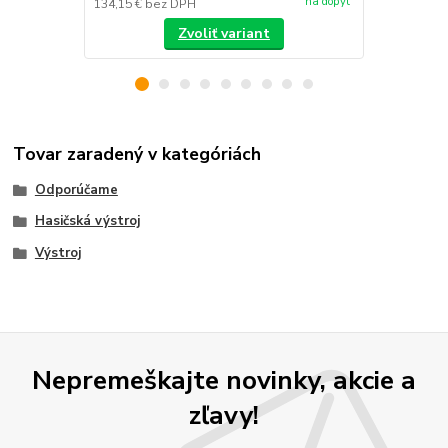
na dopyt
134,15 €
bez DPH
/
ks
Zvoliť variant
Tovar zaradený v kategóriách
Odporúčame
Hasičská výstroj
Výstroj
Nepremeškajte novinky, akcie a
zľavy!