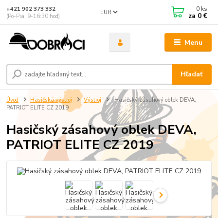
0
ks
+421 902 373 332
EUR
za
0 €
(Po-Pia, 9-16:30 hod)
Menu
Hľadať
Úvod
Hasičská výstroj
Výstroj
Hasičský zásahový oblek DEVA,
PATRIOT ELITE CZ 2019
Hasičský zásahový oblek DEVA,
PATRIOT ELITE CZ 2019