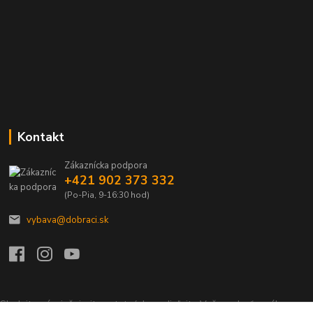
Kontakt
Zákaznícka podpora
+421 902 373 332
(Po-Pia, 9-16:30 hod)
vybava@dobraci.sk
Sledujte nás, inšpirujte ostatných a zdieľajte Vašu radosť z nákupu a