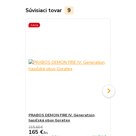
Súvisiaci tovar
9
Akcia
Akcia
PRABOS DEMON FIRE IV. Generation,
PRABOS, has
hasičská obuv Goratex
215,60 €
165 €
/
ks