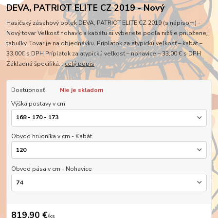
DEVA, PATRIOT ELITE CZ 2019 - Nový
Hasičský zásahový oblek DEVA, PATRIOT ELITE CZ 2019 (s nápisom) -
Nový tovar Velkosť nohavíc a kabátu si vyberiete podľa nižšie priloženej
tabuľky. Tovar je na objednávku. Príplatok za atypickú veľkosť – kabát –
33,00€ s DPH Príplatok za atypickú veľkosť – nohavice – 33,00 € s DPH
Základná špecifiká...
celý popis
Dostupnosť
Nie je skladom
Výška postavy v cm
Obvod hrudníka v cm - Kabát
Obvod pása v cm - Nohavice
819,90 €
/
ks