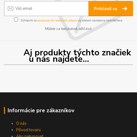
Prihlásiť sa
Súhlasím so
spracovaním osobných údajov
za účelom zasielania newslettera.
Môžete sa kedykoľvek odhlásiť.
Aj produkty týchto značiek
u nás najdete...
Informácie pre zákazníkov
O nás
Pôvod tovaru
Ako nakupovať