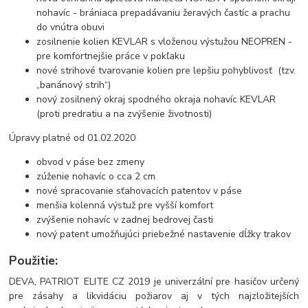
nohavíc - brániaca prepadávaniu žeravých častíc a prachu
do vnútra obuvi
zosilnenie kolien KEVLAR s vloženou výstužou NEOPREN -
pre komfortnejšie práce v pokľaku
nové strihové tvarovanie kolien pre lepšiu pohyblivosť (tzv.
„banánový strih“)
nový zosilnený okraj spodného okraja nohavíc KEVLAR
(proti predratiu a na zvýšenie životnosti)
Úpravy platné od 01.02.2020
obvod v páse bez zmeny
zúženie nohavíc o cca 2 cm
nové spracovanie sťahovacích patentov v páse
menšia kolenná výstuž pre vyšší komfort
zvýšenie nohavíc v zadnej bedrovej časti
nový patent umožňujúci priebežné nastavenie dĺžky trakov
Použitie:
DEVA, PATRIOT ELITE CZ 2019 je univerzální pre hasičov určený
pre zásahy a likvidáciu požiarov aj v tých najzložitejších