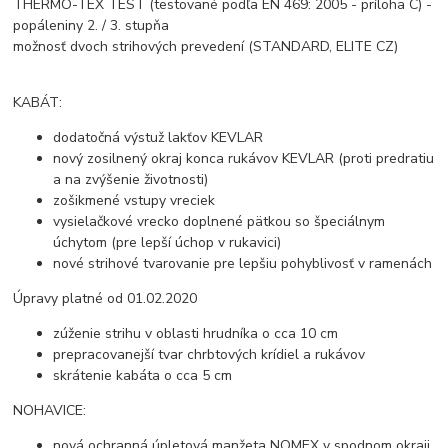
THERMO-TEX TEST (testované podľa EN 469: 2005 - príloha C) -
popáleniny 2. / 3. stupňa
možnosť dvoch strihových prevedení (STANDARD, ELITE CZ)
KABÁT:
dodatočná výstuž lakťov KEVLAR
nový zosilnený okraj konca rukávov KEVLAR (proti predratiu
a na zvýšenie životnosti)
zošikmené vstupy vreciek
vysielačkové vrecko doplnené pätkou so špeciálnym
úchytom (pre lepší úchop v rukavici)
nové strihové tvarovanie pre lepšiu pohyblivosť v ramenách
Úpravy platné od 01.02.2020
zúženie strihu v oblasti hrudníka o cca 10 cm
prepracovanejší tvar chrbtových krídiel a rukávov
skrátenie kabáta o cca 5 cm
NOHAVICE:
nová ochranná úpletová manžeta NOMEX v spodnom okraji