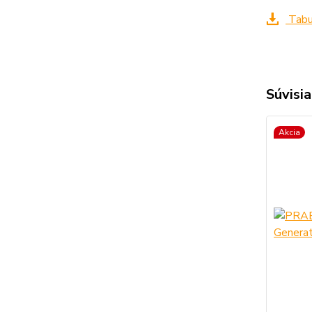
Tabuľ
Súvisia
Akcia