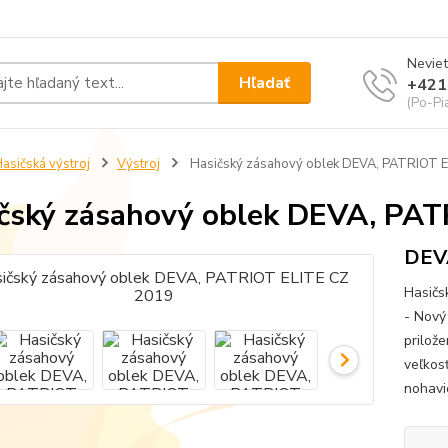
Neviet
Hľadať
+421
(Po-Pi
asičská výstroj
Výstroj
Hasičský zásahový oblek DEVA, PATRIOT 
čský zásahový oblek DEVA, PA
DEVA
Hasičs
- Nový
prilože
veľkos
nohavi