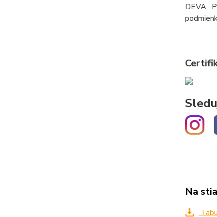
DEVA, PA
podmienka
Certifi
Sledu
Na sti
Tabuľ