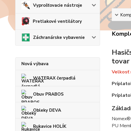
Vyprošťovacie nástroje
Kompl
Pretlakové ventilátory
Komple
Záchranárske vybavenie
Hasič
tovar
Nová výbava
Velkosť 
WATERAX čerpadlá
Príplato
Obuv PRABOS
Príplato
Základn
Obleky DEVA
Nomex® 
PU Membr
Rukavice HOLÍK