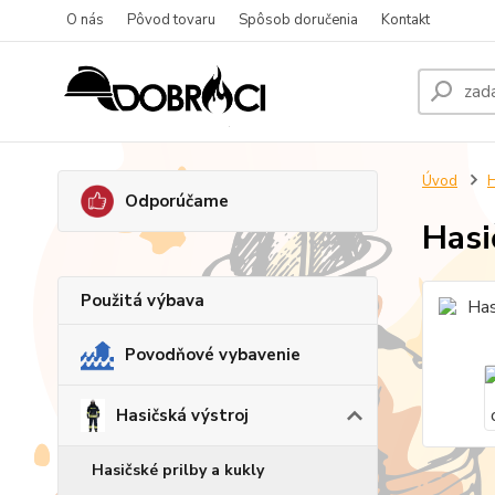
O nás
Pôvod tovaru
Spôsob doručenia
Kontakt
Úvod
H
Odporúčame
Hasi
Použitá výbava
Povodňové vybavenie
Hasičská výstroj
Hasičské prilby a kukly