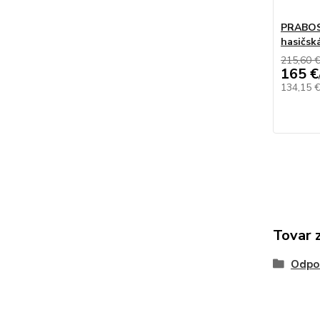
PRABOS 
hasičsk
215,60 
165 €
134,15 
Tovar 
Odpo