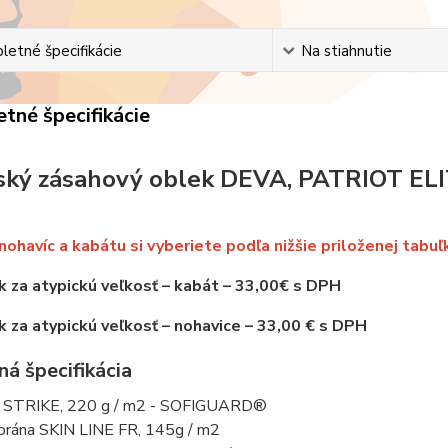
etné špecifikácie
Na stiahnutie
tné špecifikácie
ský zásahový oblek DEVA, PATRIOT ELI
nohavíc a kabátu si vyberiete podľa nižšie priloženej tabuľ
k za atypickú veľkosť – kabát – 33,00€ s DPH
k za atypickú veľkosť – nohavice – 33,00 € s DPH
á špecifikácia
STRIKE, 220 g / m2 - SOFIGUARD®
ána SKIN LINE FR, 145g / m2