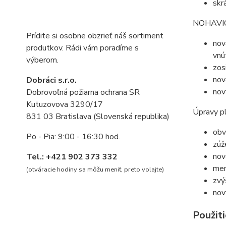
skr
NOHAVI
Prídite si osobne obzrieť náš sortiment
nov
produtkov. Rádi vám poradíme s
vnú
výberom.
zos
nov
Dobráci s.r.o.
nov
Dobrovoľná požiarna ochrana SR
Kutuzovova 3290/17
Úpravy p
831 03 Bratislava (Slovenská republika)
obv
Po - Pia: 9:00 - 16:30 hod.
zúž
nov
Tel.: +421 902 373 332
men
(otváracie hodiny sa môžu meniť, preto volajte
)
zvý
nov
Použiti