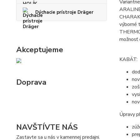
Variantn
ARALINE
Dýchacie prístroje Dräger
CHARAK
výborné t
THERMO-T
možnosť 
Akceptujeme
KABÁT:
dod
nov
Doprava
zoš
vys
nov
Úpravy p
NAVŠTÍVTE NÁS
zúž
pre
Zastavte sa u nás v kamennej predajni.