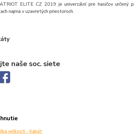
TRIOT ELITE CZ 2019 je univerzální pre hasičov určený pre z
ch najmä v uzavretých priestoroch.
káty
jte naše soc. siete
ahnutie
ka veľkostí - Kabát