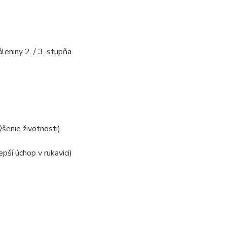
niny 2. / 3. stupňa
šenie životnosti)
ší úchop v rukavici)