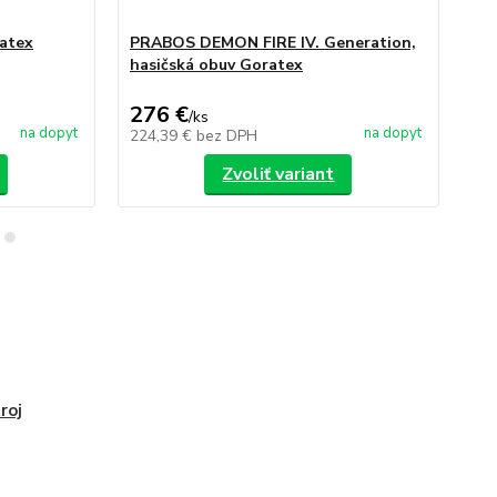
atex
PRABOS DEMON FIRE IV. Generation,
PR
hasičská obuv Goratex
Pr
276 €
2
/
ks
na dopyt
na dopyt
224,39 €
bez DPH
24
Zvoliť variant
roj