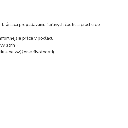
rániaca prepadávaniu žeravých častíc a prachu do
ortnejšie práce v pokľaku
vý strih“)
u a na zvýšenie životnosti)