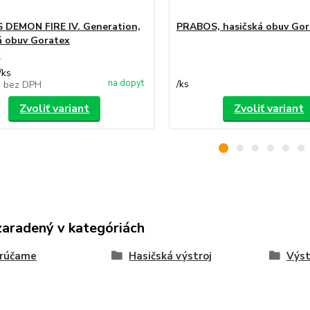
DEMON FIRE IV. Generation,
PRABOS, hasičská obuv Gor
á obuv Goratex
€
/
ks
na dopyt
/
ks
€
bez DPH
Zvoliť variant
Zvoliť variant
zaradený v kategóriách
rúčame
Hasičská výstroj
Výst