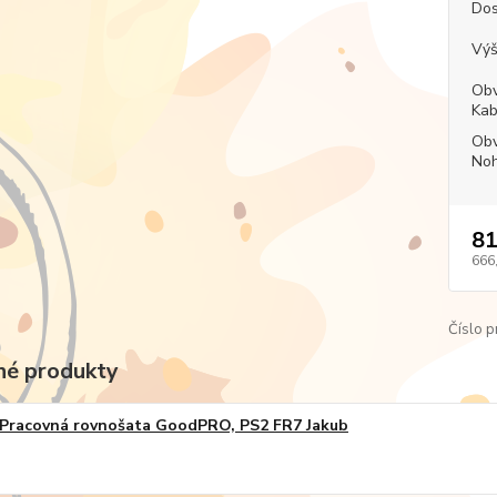
Dos
Výš
Obv
Kab
Obv
Noh
81
666
Číslo p
é produkty
Pracovná rovnošata GoodPRO, PS2 FR7 Jakub