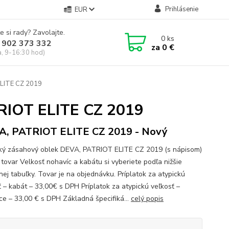
Prihlásenie
EUR
e si rady? Zavolajte.
0
ks
 902 373 332
za
0 €
a, 9-16:30 hod)
ELITE CZ 2019
TRIOT ELITE CZ 2019
, PATRIOT ELITE CZ 2019 - Nový
ký zásahový oblek DEVA, PATRIOT ELITE CZ 2019 (s nápisom)
 tovar Velkosť nohavíc a kabátu si vyberiete podľa nižšie
nej tabuľky. Tovar je na objednávku. Príplatok za atypickú
ť – kabát – 33,00€ s DPH Príplatok za atypickú veľkosť –
ce – 33,00 € s DPH Základná špecifiká...
celý popis