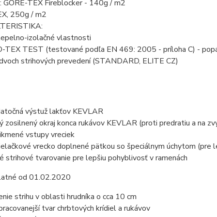
e: GORE-TEX Fireblocker - 140g / m2
X, 250g / m2
TERISTIKA:
epelno-izolačné vlastnosti
EX TEST (testované podľa EN 469: 2005 - príloha C) - popále
dvoch strihových prevedení (STANDARD, ELITE CZ)
atočná výstuž lakťov KEVLAR
ý zosilnený okraj konca rukávov KEVLAR (proti predratiu a na zvý
ikmené vstupy vreciek
ielačkové vrecko doplnené pätkou so špeciálnym úchytom (pre lep
é strihové tvarovanie pre lepšiu pohyblivosť v ramenách
latné od 01.02.2020
enie strihu v oblasti hrudníka o cca 10 cm
pracovanejší tvar chrbtových krídiel a rukávov