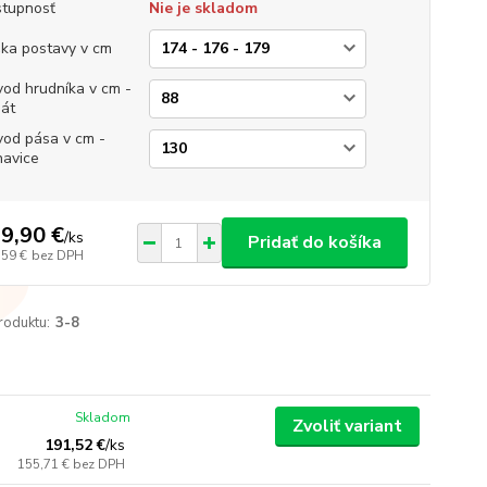
tupnosť
Nie je skladom
ka postavy v cm
od hrudníka v cm -
át
od pása v cm -
avice
9,90 €
/
ks
Pridať do košíka
,59 €
bez DPH
roduktu:
3-8
Skladom
Zvoliť variant
191,52 €
/
ks
155,71 €
bez DPH