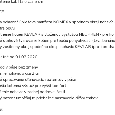
átenie kabáta o cca 5 cm
CE:
á ochranná úpletová manžeta NOMEX v spodnom okraji nohavíc - b
tra obuvi
ilnenie kolien KEVLAR s vloženou výstužou NEOPREN - pre komf
é strihové tvarovanie kolien pre lepšiu pohyblivosť (tzv. „banáno
ý zosilnený okraj spodného okraja nohavíc KEVLAR (proti predrati
latné od 01.02.2020
od v páse bez zmeny
enie nohavíc o cca 2 cm
é spracovanie sťahovacích patentov v páse
šia kolenná výstuž pre vyšší komfort
šenie nohavíc v zadnej bedrovej časti
ý patent umožňujúci priebežné nastavenie dĺžky trakov
e: