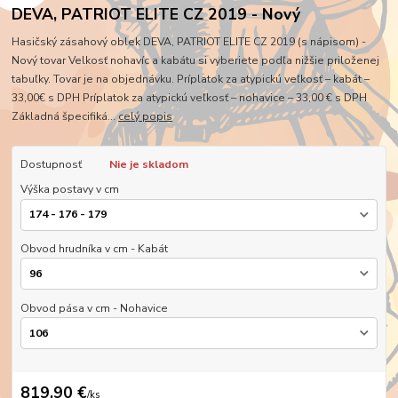
DEVA, PATRIOT ELITE CZ 2019 - Nový
Hasičský zásahový oblek DEVA, PATRIOT ELITE CZ 2019 (s nápisom) -
Nový tovar Velkosť nohavíc a kabátu si vyberiete podľa nižšie priloženej
tabuľky. Tovar je na objednávku. Príplatok za atypickú veľkosť – kabát –
33,00€ s DPH Príplatok za atypickú veľkosť – nohavice – 33,00 € s DPH
Základná špecifiká...
celý popis
Dostupnosť
Nie je skladom
Výška postavy v cm
Obvod hrudníka v cm - Kabát
Obvod pása v cm - Nohavice
819,90 €
/
ks