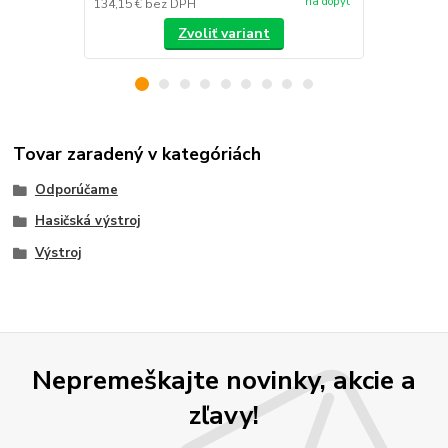
na dopyt
134,15 €
bez DPH
/
ks
Zvoliť variant
Tovar zaradený v kategóriách
Odporúčame
Hasičská výstroj
Výstroj
Nepremeškajte novinky, akcie a
zľavy!