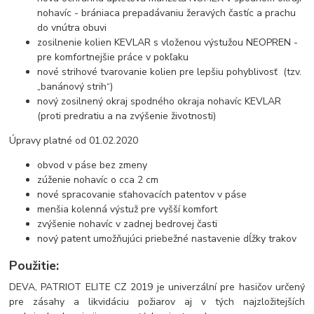
nohavíc - brániaca prepadávaniu žeravých častíc a prachu
do vnútra obuvi
zosilnenie kolien KEVLAR s vloženou výstužou NEOPREN -
pre komfortnejšie práce v pokľaku
nové strihové tvarovanie kolien pre lepšiu pohyblivosť (tzv.
„banánový strih“)
nový zosilnený okraj spodného okraja nohavíc KEVLAR
(proti predratiu a na zvýšenie životnosti)
Úpravy platné od 01.02.2020
obvod v páse bez zmeny
zúženie nohavíc o cca 2 cm
nové spracovanie sťahovacích patentov v páse
menšia kolenná výstuž pre vyšší komfort
zvýšenie nohavíc v zadnej bedrovej časti
nový patent umožňujúci priebežné nastavenie dĺžky trakov
Použitie:
DEVA, PATRIOT ELITE CZ 2019 je univerzální pre hasičov určený
pre zásahy a likvidáciu požiarov aj v tých najzložitejších