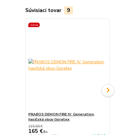
Súvisiaci tovar
9
Akcia
Akcia
PRABOS DEMON FIRE IV. Generation,
PRABOS, has
hasičská obuv Goratex
215,60 €
165 €
/
ks