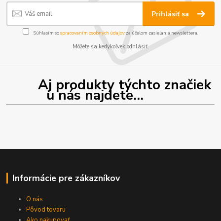
Prihlásiť sa
Súhlasím so
spracovaním osobných údajov
za účelom zasielania newslettera.
Môžete sa kedykoľvek odhlásiť.
Aj produkty týchto značiek
u nás najdete...
Informácie pre zákazníkov
O nás
Pôvod tovaru
Ako nakupovať