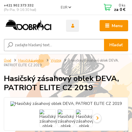
0
ks
+421 902 373 332
EUR
za
0 €
(Po-Pia, 9-16:30 hod)
Menu
Hľadať
Úvod
Hasičská výstroj
Výstroj
Hasičský zásahový oblek DEVA,
PATRIOT ELITE CZ 2019
Hasičský zásahový oblek DEVA,
PATRIOT ELITE CZ 2019