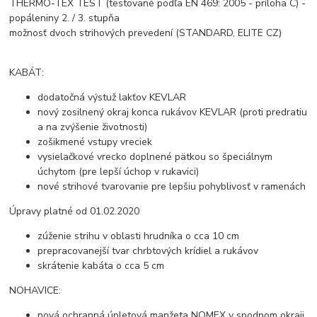
THERMO-TEX TEST (testované podľa EN 469: 2005 - príloha C) -
popáleniny 2. / 3. stupňa
možnosť dvoch strihových prevedení (STANDARD, ELITE CZ)
KABÁT:
dodatočná výstuž lakťov KEVLAR
nový zosilnený okraj konca rukávov KEVLAR (proti predratiu
a na zvýšenie životnosti)
zošikmené vstupy vreciek
vysielačkové vrecko doplnené pätkou so špeciálnym
úchytom (pre lepší úchop v rukavici)
nové strihové tvarovanie pre lepšiu pohyblivosť v ramenách
Úpravy platné od 01.02.2020
zúženie strihu v oblasti hrudníka o cca 10 cm
prepracovanejší tvar chrbtových krídiel a rukávov
skrátenie kabáta o cca 5 cm
NOHAVICE:
nová ochranná úpletová manžeta NOMEX v spodnom okraji