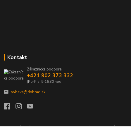
Kontakt
Zákaznícka podpora
+421 902 373 332
(Po-Pia, 9-16:30 hod)
vybava@dobraci.sk
Sledujte nás, inšpirujte ostatných a zdieľajte Vašu radosť z nákupu a