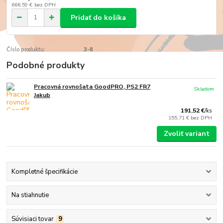
666,59 €
bez DPH
Pridať do košíka
Číslo produktu:
3-8
Podobné produkty
Pracovná rovnošata GoodPRO, PS2 FR7
Skladom
Jakub
191,52 €
/
ks
155,71 €
bez DPH
Zvoliť variant
Kompletné špecifikácie
Na stiahnutie
Súvisiaci tovar
9