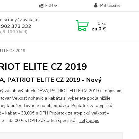
Prihlásenie
EUR
e si rady? Zavolajte.
0
ks
 902 373 332
za
0 €
a, 9-16:30 hod)
ELITE CZ 2019
TRIOT ELITE CZ 2019
, PATRIOT ELITE CZ 2019 - Nový
ký zásahový oblek DEVA, PATRIOT ELITE CZ 2019 (s nápisom)
 tovar Velkosť nohavíc a kabátu si vyberiete podľa nižšie
nej tabuľky. Tovar je na objednávku. Príplatok za atypickú
ť – kabát – 33,00€ s DPH Príplatok za atypickú veľkosť –
ce – 33,00 € s DPH Základná špecifiká...
celý popis