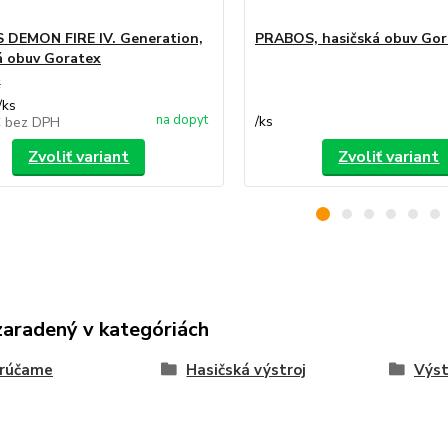
DEMON FIRE IV. Generation,
PRABOS, hasičská obuv Gor
á obuv Goratex
€
/
ks
na dopyt
/
ks
€
bez DPH
Zvoliť variant
Zvoliť variant
zaradený v kategóriách
rúčame
Hasičská výstroj
Výst