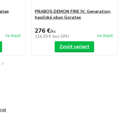
atex
PRABOS DEMON FIRE IV. Generation,
PR
hasičská obuv Goratex
Pr
276 €
2
/
ks
na dopyt
na dopyt
224,39 €
bez DPH
24
Zvoliť variant
roj