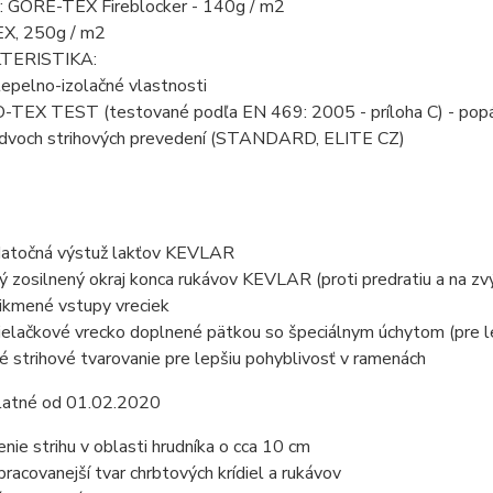
e: GORE-TEX Fireblocker - 140g / m2
X, 250g / m2
TERISTIKA:
epelno-izolačné vlastnosti
EX TEST (testované podľa EN 469: 2005 - príloha C) - popále
dvoch strihových prevedení (STANDARD, ELITE CZ)
atočná výstuž lakťov KEVLAR
ý zosilnený okraj konca rukávov KEVLAR (proti predratiu a na zvý
ikmené vstupy vreciek
ielačkové vrecko doplnené pätkou so špeciálnym úchytom (pre lep
é strihové tvarovanie pre lepšiu pohyblivosť v ramenách
latné od 01.02.2020
enie strihu v oblasti hrudníka o cca 10 cm
pracovanejší tvar chrbtových krídiel a rukávov