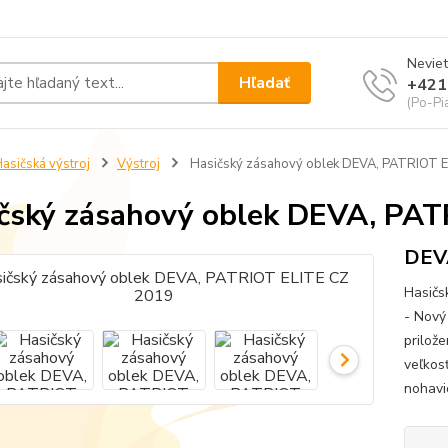
Neviet
Hľadať
+421
(Po-Pi
asičská výstroj
Výstroj
Hasičský zásahový oblek DEVA, PATRIOT 
čský zásahový oblek DEVA, PA
DEVA
Hasičs
- Nový
prilože
veľkos
nohavi