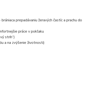
rániaca prepadávaniu žeravých častíc a prachu do
ortnejšie práce v pokľaku
vý strih“)
u a na zvýšenie životnosti)