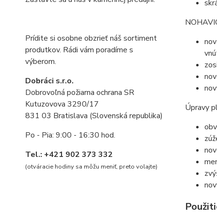
skr
NOHAVI
Prídite si osobne obzrieť náš sortiment
nov
produtkov. Rádi vám poradíme s
vnú
výberom.
zos
nov
Dobráci s.r.o.
nov
Dobrovoľná požiarna ochrana SR
Kutuzovova 3290/17
Úpravy p
831 03 Bratislava (Slovenská republika)
obv
Po - Pia: 9:00 - 16:30 hod.
zúž
nov
Tel.: +421 902 373 332
men
(otváracie hodiny sa môžu meniť, preto volajte
)
zvý
nov
Použiti