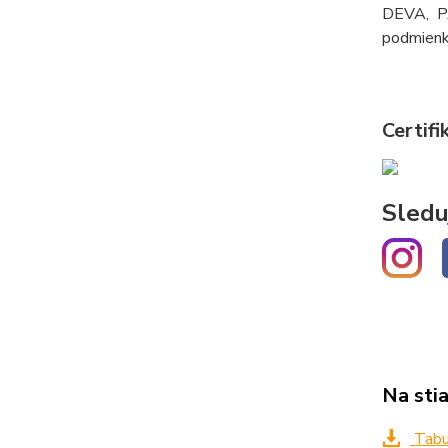
DEVA, PA
podmienka
Certifi
Sledu
Na sti
Tabuľ