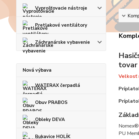
Vyprošťovacie nástroje
Kompl
Pretlakové ventilátory
Komple
Záchranárske vybavenie
Hasič
tovar
Nová výbava
Velkosť 
WATERAX čerpadlá
Príplato
Príplato
Obuv PRABOS
Základn
Obleky DEVA
Nomex® 
PU Membr
Rukavice HOLÍK