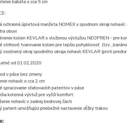
átenie kabáta o cca 5 cm
CE:
á ochranná úpletová manžeta NOMEX v spodnom okraji nohavíc - b
tra obuvi
ilnenie kolien KEVLAR s vloženou výstužou NEOPREN - pre komf
é strihové tvarovanie kolien pre lepšiu pohyblivosť (tzv. „banáno
ý zosilnený okraj spodného okraja nohavíc KEVLAR (proti predrati
latné od 01.02.2020
od v páse bez zmeny
enie nohavíc o cca 2 cm
é spracovanie sťahovacích patentov v páse
šia kolenná výstuž pre vyšší komfort
šenie nohavíc v zadnej bedrovej časti
ý patent umožňujúci priebežné nastavenie dĺžky trakov
e: