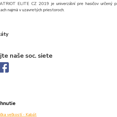
TRIOT ELITE CZ 2019 je univerzální pre hasičov určený pre z
ch najmä v uzavretých priestoroch.
káty
jte naše soc. siete
ahnutie
ka veľkostí - Kabát