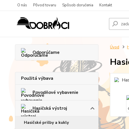
O nás
Pôvod tovaru
Spôsob doručenia
Kontakt
Úvod
H
Odporúčame
Hasi
Použitá výbava
Povodňové vybavenie
Hasičská výstroj
Hasičské prilby a kukly