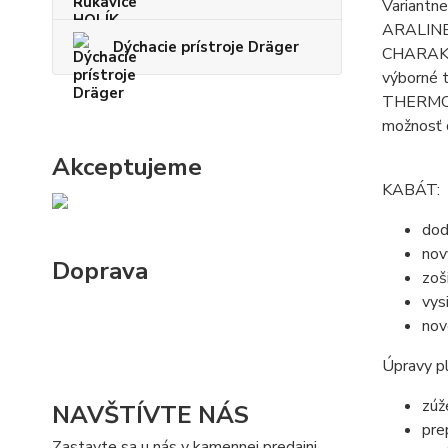
Variantn
ARALINE
Dýchacie prístroje Dräger
CHARAK
výborné t
THERMO-T
možnosť 
Akceptujeme
KABÁT:
dod
nov
Doprava
zoš
vys
nov
Úpravy p
zúž
NAVŠTÍVTE NÁS
pre
Zastavte sa u nás v kamennej predajni.