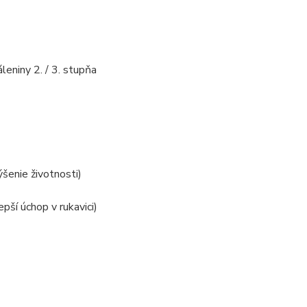
niny 2. / 3. stupňa
šenie životnosti)
ší úchop v rukavici)