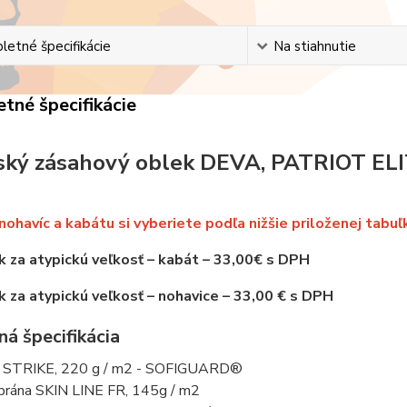
etné špecifikácie
Na stiahnutie
tné špecifikácie
ský zásahový oblek DEVA, PATRIOT ELI
nohavíc a kabátu si vyberiete podľa nižšie priloženej tabuľ
k za atypickú veľkosť – kabát – 33,00€ s DPH
k za atypickú veľkosť – nohavice – 33,00 € s DPH
á špecifikácia
STRIKE, 220 g / m2 - SOFIGUARD®
ána SKIN LINE FR, 145g / m2