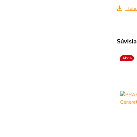
Tabuľ
Súvisia
Akcia