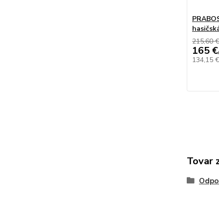
PRABOS 
hasičsk
215,60 
165 €
134,15 
Tovar 
Odpo