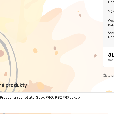
Dos
Výš
Obv
Kab
Obv
Noh
81
666
Číslo p
é produkty
Pracovná rovnošata GoodPRO, PS2 FR7 Jakub