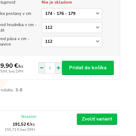
tupnosť
Nie je skladom
ka postavy v cm
od hrudníka v cm -
át
od pása v cm -
avice
9,90 €
/
ks
Pridať do košíka
,59 €
bez DPH
roduktu:
3-8
Skladom
Zvoliť variant
191,52 €
/
ks
155,71 €
bez DPH