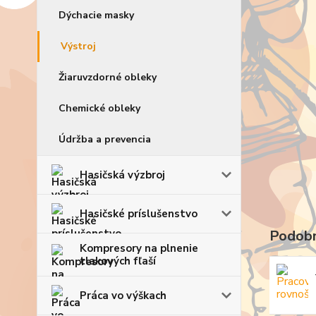
Dýchacie masky
Výstroj
Žiaruvzdorné obleky
Chemické obleky
Údržba a prevencia
Hasičská výzbroj
Hasičské príslušenstvo
Podobn
Kompresory na plnenie
tlakových fľaší
Práca vo výškach