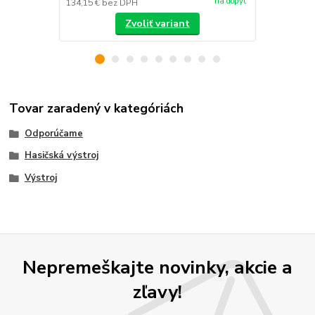
na dopyt
134,15 €
bez DPH
/
ks
Zvoliť variant
Tovar zaradený v kategóriách
Odporúčame
Hasičská výstroj
Výstroj
Nepremeškajte novinky, akcie a
zľavy!