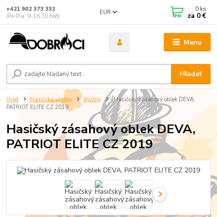
0
ks
+421 902 373 332
EUR
za
0 €
(Po-Pia, 9-16:30 hod)
Menu
Hľadať
Úvod
Hasičská výstroj
Výstroj
Hasičský zásahový oblek DEVA,
PATRIOT ELITE CZ 2019
Hasičský zásahový oblek DEVA,
PATRIOT ELITE CZ 2019