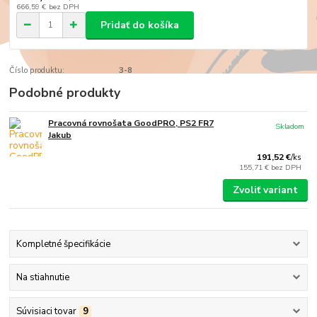
666,59 €
bez DPH
Pridať do košíka
Číslo produktu:
3-8
Podobné produkty
Pracovná rovnošata GoodPRO, PS2 FR7
Skladom
Jakub
191,52 €
/
ks
155,71 €
bez DPH
Zvoliť variant
Kompletné špecifikácie
Na stiahnutie
Súvisiaci tovar
9