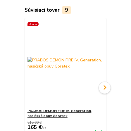
Súvisiaci tovar
9
Akcia
Akcia
PRABOS DEMON FIRE IV. Generation,
PRABOS, has
hasičská obuv Goratex
215,60 €
165 €
/
ks