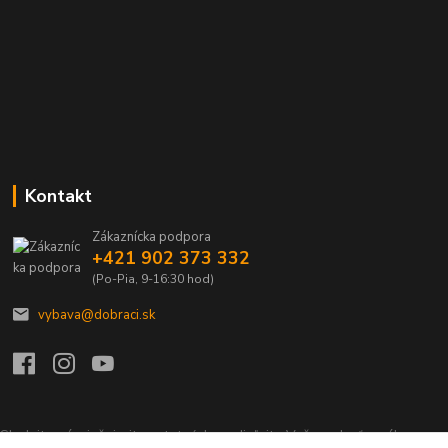
Kontakt
Zákaznícka podpora
+421 902 373 332
(Po-Pia, 9-16:30 hod)
vybava@dobraci.sk
Sledujte nás, inšpirujte ostatných a zdieľajte Vašu radosť z nákupu a