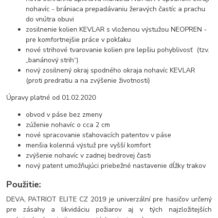
nohavíc - brániaca prepadávaniu žeravých častíc a prachu
do vnútra obuvi
zosilnenie kolien KEVLAR s vloženou výstužou NEOPREN -
pre komfortnejšie práce v pokľaku
nové strihové tvarovanie kolien pre lepšiu pohyblivosť (tzv.
„banánový strih“)
nový zosilnený okraj spodného okraja nohavíc KEVLAR
(proti predratiu a na zvýšenie životnosti)
Úpravy platné od 01.02.2020
obvod v páse bez zmeny
zúženie nohavíc o cca 2 cm
nové spracovanie sťahovacích patentov v páse
menšia kolenná výstuž pre vyšší komfort
zvýšenie nohavíc v zadnej bedrovej časti
nový patent umožňujúci priebežné nastavenie dĺžky trakov
Použitie:
DEVA, PATRIOT ELITE CZ 2019 je univerzální pre hasičov určený
pre zásahy a likvidáciu požiarov aj v tých najzložitejších