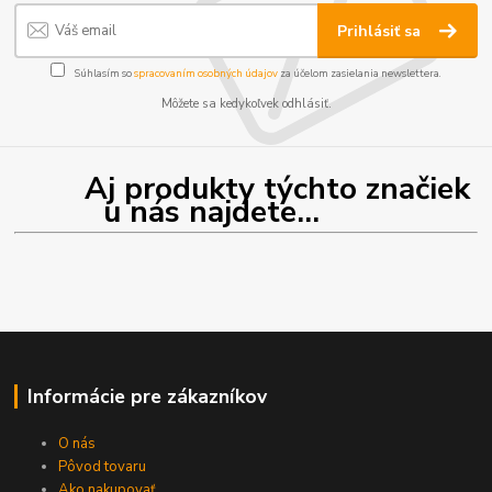
Prihlásiť sa
Súhlasím so
spracovaním osobných údajov
za účelom zasielania newslettera.
Môžete sa kedykoľvek odhlásiť.
Aj produkty týchto značiek
u nás najdete...
Informácie pre zákazníkov
O nás
Pôvod tovaru
Ako nakupovať