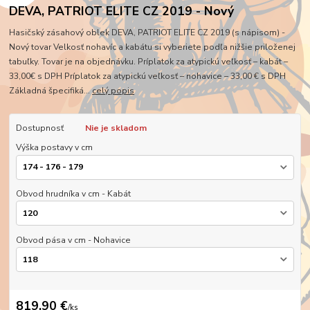
DEVA, PATRIOT ELITE CZ 2019 - Nový
Hasičský zásahový oblek DEVA, PATRIOT ELITE CZ 2019 (s nápisom) -
Nový tovar Velkosť nohavíc a kabátu si vyberiete podľa nižšie priloženej
tabuľky. Tovar je na objednávku. Príplatok za atypickú veľkosť – kabát –
33,00€ s DPH Príplatok za atypickú veľkosť – nohavice – 33,00 € s DPH
Základná špecifiká...
celý popis
Dostupnosť
Nie je skladom
Výška postavy v cm
Obvod hrudníka v cm - Kabát
Obvod pása v cm - Nohavice
819,90 €
/
ks