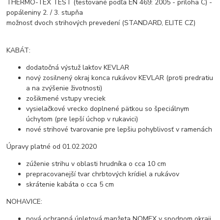
THERMO-TEX TEST (testované podľa EN 469: 2005 - príloha C) -
popáleniny 2. / 3. stupňa
možnosť dvoch strihových prevedení (STANDARD, ELITE CZ)
KABÁT:
dodatočná výstuž lakťov KEVLAR
nový zosilnený okraj konca rukávov KEVLAR (proti predratiu
a na zvýšenie životnosti)
zošikmené vstupy vreciek
vysielačkové vrecko doplnené pätkou so špeciálnym
úchytom (pre lepší úchop v rukavici)
nové strihové tvarovanie pre lepšiu pohyblivosť v ramenách
Úpravy platné od 01.02.2020
zúženie strihu v oblasti hrudníka o cca 10 cm
prepracovanejší tvar chrbtových krídiel a rukávov
skrátenie kabáta o cca 5 cm
NOHAVICE:
nová ochranná úpletová manžeta NOMEX v spodnom okraji