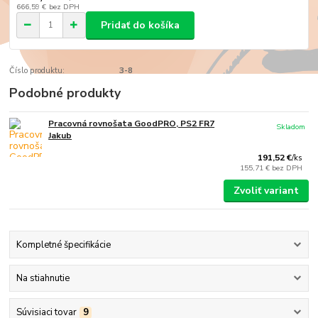
666,59 €
bez DPH
Pridať do košíka
Číslo produktu:
3-8
Podobné produkty
Pracovná rovnošata GoodPRO, PS2 FR7
Skladom
Jakub
191,52 €
/
ks
155,71 €
bez DPH
Zvoliť variant
Kompletné špecifikácie
Na stiahnutie
Súvisiaci tovar
9