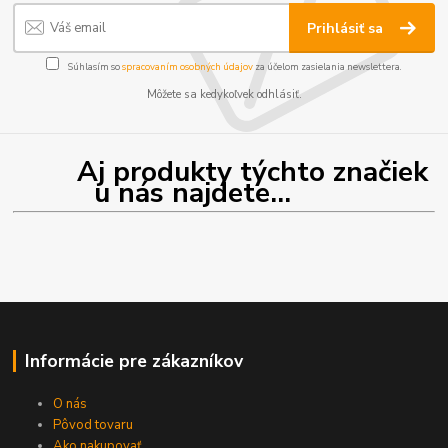
Prihlásiť sa
Súhlasím so
spracovaním osobných údajov
za účelom zasielania newslettera.
Môžete sa kedykoľvek odhlásiť.
Aj produkty týchto značiek
u nás najdete...
Informácie pre zákazníkov
O nás
Pôvod tovaru
Ako nakupovať