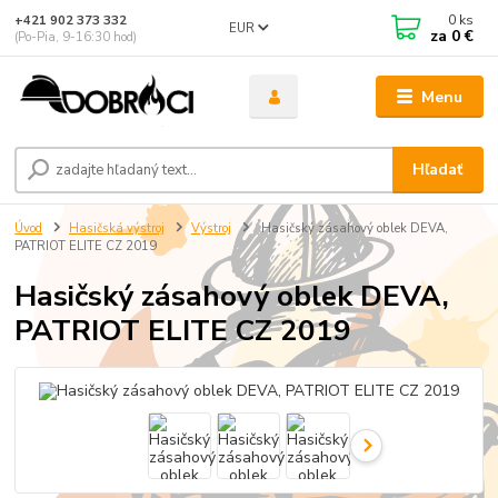
0
ks
+421 902 373 332
EUR
za
0 €
(Po-Pia, 9-16:30 hod)
Menu
Hľadať
Úvod
Hasičská výstroj
Výstroj
Hasičský zásahový oblek DEVA,
PATRIOT ELITE CZ 2019
Hasičský zásahový oblek DEVA,
PATRIOT ELITE CZ 2019