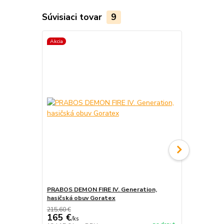
Súvisiaci tovar
9
Akcia
Akcia
PRABOS DEMON FIRE IV. Generation,
PRABOS, has
hasičská obuv Goratex
215,60 €
165 €
/
ks