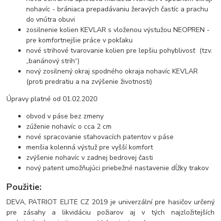
nohavíc - brániaca prepadávaniu žeravých častíc a prachu
do vnútra obuvi
zosilnenie kolien KEVLAR s vloženou výstužou NEOPREN -
pre komfortnejšie práce v pokľaku
nové strihové tvarovanie kolien pre lepšiu pohyblivosť (tzv.
„banánový strih“)
nový zosilnený okraj spodného okraja nohavíc KEVLAR
(proti predratiu a na zvýšenie životnosti)
Úpravy platné od 01.02.2020
obvod v páse bez zmeny
zúženie nohavíc o cca 2 cm
nové spracovanie sťahovacích patentov v páse
menšia kolenná výstuž pre vyšší komfort
zvýšenie nohavíc v zadnej bedrovej časti
nový patent umožňujúci priebežné nastavenie dĺžky trakov
Použitie:
DEVA, PATRIOT ELITE CZ 2019 je univerzální pre hasičov určený
pre zásahy a likvidáciu požiarov aj v tých najzložitejších