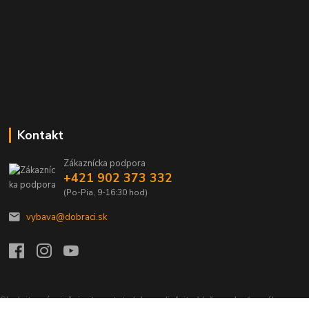
Kontakt
Zákaznícka podpora
+421 902 373 332
(Po-Pia, 9-16:30 hod)
vybava@dobraci.sk
Sledujte nás, inšpirujte ostatných a zdieľajte Vašu radosť z nákupu a