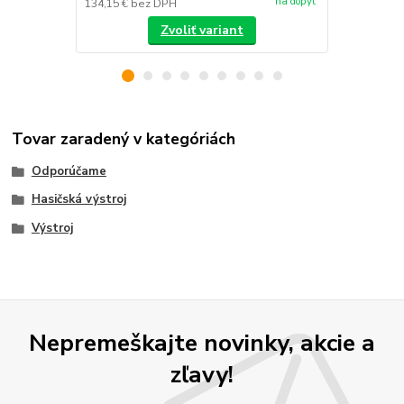
na dopyt
134,15 €
bez DPH
/
ks
Zvoliť variant
Tovar zaradený v kategóriách
Odporúčame
Hasičská výstroj
Výstroj
Nepremeškajte novinky, akcie a
zľavy!