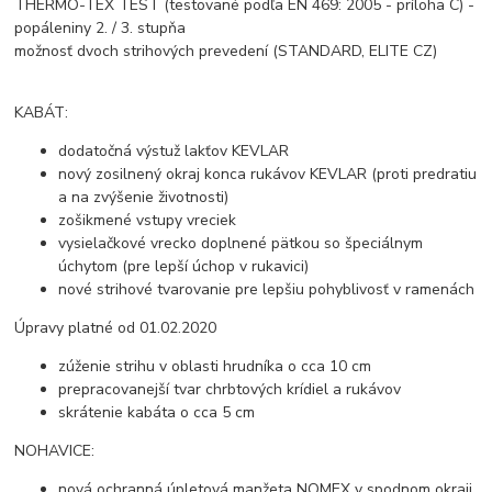
THERMO-TEX TEST (testované podľa EN 469: 2005 - príloha C) -
popáleniny 2. / 3. stupňa
možnosť dvoch strihových prevedení (STANDARD, ELITE CZ)
KABÁT:
dodatočná výstuž lakťov KEVLAR
nový zosilnený okraj konca rukávov KEVLAR (proti predratiu
a na zvýšenie životnosti)
zošikmené vstupy vreciek
vysielačkové vrecko doplnené pätkou so špeciálnym
úchytom (pre lepší úchop v rukavici)
nové strihové tvarovanie pre lepšiu pohyblivosť v ramenách
Úpravy platné od 01.02.2020
zúženie strihu v oblasti hrudníka o cca 10 cm
prepracovanejší tvar chrbtových krídiel a rukávov
skrátenie kabáta o cca 5 cm
NOHAVICE:
nová ochranná úpletová manžeta NOMEX v spodnom okraji