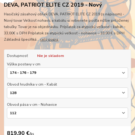
DEVA, PATRIOT ELITE CZ 2019 - Nový
Hasičský zásahový oblek DEVA, PATRIOT ELITE CZ 2019 (s nápisom) -
Nový tovar Velkosť nohavíc a kabátu si vyberiete podľa nižšie priloženej
tabuľky. Tovar je na objednávku. Príplatok za atypickú veľkosť – kabát –
33,00€ s DPH Príplatok za atypickú veľkosť – nohavice – 33,00 € s DPH
Základná špecifiká...
celý popis
Dostupnosť
Nie je skladom
Výška postavy v cm
Obvod hrudníka v cm - Kabát
Obvod pása v cm - Nohavice
819,90 €
/
ks