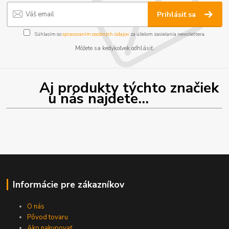
Prihlásiť sa
Súhlasím so
spracovaním osobných údajov
za účelom zasielania newslettera.
Môžete sa kedykoľvek odhlásiť.
Aj produkty týchto značiek
u nás najdete...
Informácie pre zákazníkov
O nás
Pôvod tovaru
Ako nakupovať