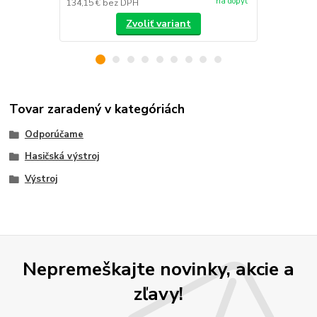
na dopyt
134,15 €
bez DPH
/
ks
Zvoliť variant
Tovar zaradený v kategóriách
Odporúčame
Hasičská výstroj
Výstroj
Nepremeškajte novinky, akcie a
zľavy!