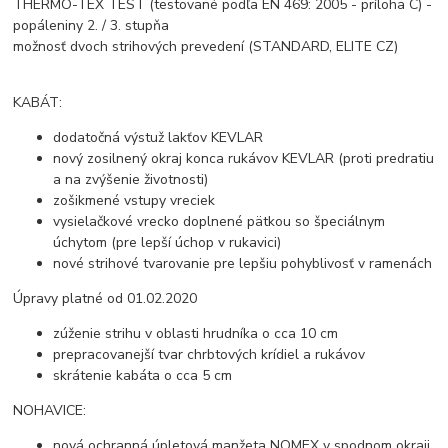
THERMO-TEX TEST (testované podľa EN 469: 2005 - príloha C) -
popáleniny 2. / 3. stupňa
možnosť dvoch strihových prevedení (STANDARD, ELITE CZ)
KABÁT:
dodatočná výstuž lakťov KEVLAR
nový zosilnený okraj konca rukávov KEVLAR (proti predratiu
a na zvýšenie životnosti)
zošikmené vstupy vreciek
vysielačkové vrecko doplnené pätkou so špeciálnym
úchytom (pre lepší úchop v rukavici)
nové strihové tvarovanie pre lepšiu pohyblivosť v ramenách
Úpravy platné od 01.02.2020
zúženie strihu v oblasti hrudníka o cca 10 cm
prepracovanejší tvar chrbtových krídiel a rukávov
skrátenie kabáta o cca 5 cm
NOHAVICE:
nová ochranná úpletová manžeta NOMEX v spodnom okraji