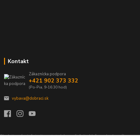
Kontakt
Zákaznícka podpora
+421 902 373 332
(Po-Pia, 9-16:30 hod)
vybava@dobraci.sk
Sledujte nás, inšpirujte ostatných a zdieľajte Vašu radosť z nákupu a