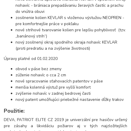
nohavíc - brániaca prepadávaniu žeravých častíc a prachu
do vnútra obuvi
zosilnenie kolien KEVLAR s vloženou výstužou NEOPREN -
pre komfortnejšie práce v pokľaku
nové strihové tvarovanie kolien pre lepšiu pohyblivosť (tzv.
„banánový strih“)
nový zosilnený okraj spodného okraja nohavíc KEVLAR
(proti predratiu a na zvýšenie životnosti)
Úpravy platné od 01.02.2020
obvod v páse bez zmeny
zúženie nohavíc o cca 2 cm
nové spracovanie sťahovacích patentov v páse
menšia kolenná výstuž pre vyšší komfort
zvýšenie nohavíc v zadnej bedrovej časti
nový patent umožňujúci priebežné nastavenie dĺžky trakov
Použitie:
DEVA, PATRIOT ELITE CZ 2019 je univerzální pre hasičov určený
pre zásahy a likvidáciu požiarov aj v tých najzložitejších