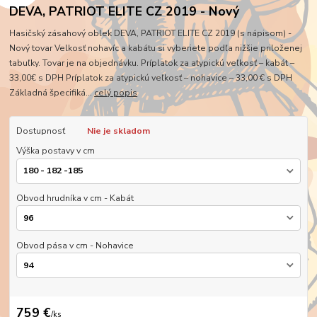
DEVA, PATRIOT ELITE CZ 2019 - Nový
Hasičský zásahový oblek DEVA, PATRIOT ELITE CZ 2019 (s nápisom) -
Nový tovar Velkosť nohavíc a kabátu si vyberiete podľa nižšie priloženej
tabuľky. Tovar je na objednávku. Príplatok za atypickú veľkosť – kabát –
33,00€ s DPH Príplatok za atypickú veľkosť – nohavice – 33,00 € s DPH
Základná špecifiká...
celý popis
Dostupnosť
Nie je skladom
Výška postavy v cm
Obvod hrudníka v cm - Kabát
Obvod pása v cm - Nohavice
759 €
/
ks