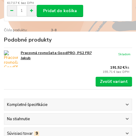
617,07 €
bez DPH
Pridať do košíka
Číslo produktu:
3-8
Podobné produkty
Pracovná rovnošata GoodPRO, PS2 FR7
Skladom
Jakub
191,52 €
/
ks
155,71 €
bez DPH
Zvoliť variant
Kompletné špecifikácie
Na stiahnutie
Súvisiaci tovar
9