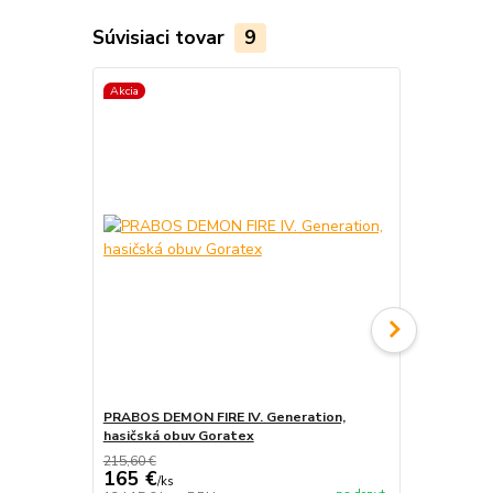
Súvisiaci tovar
9
Akcia
Akcia
PRABOS DEMON FIRE IV. Generation,
PRABOS, has
hasičská obuv Goratex
215,60 €
165 €
/
ks