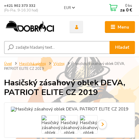
0
ks
+421 902 373 332
EUR
za
0 €
(Po-Pia, 9-16:30 hod)
Menu
Hľadať
Úvod
Hasičská výstroj
Výstroj
Hasičský zásahový oblek DEVA,
PATRIOT ELITE CZ 2019
Hasičský zásahový oblek DEVA,
PATRIOT ELITE CZ 2019