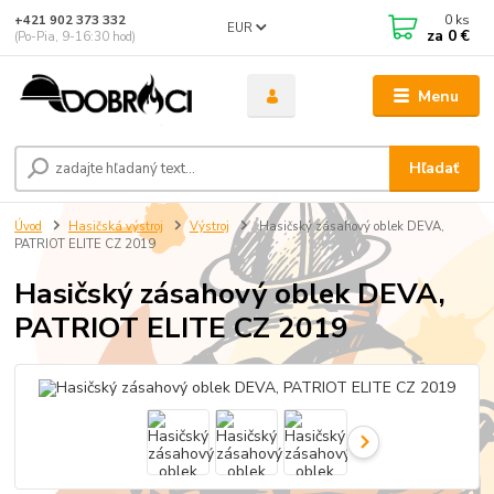
0
ks
+421 902 373 332
EUR
za
0 €
(Po-Pia, 9-16:30 hod)
Menu
Hľadať
Úvod
Hasičská výstroj
Výstroj
Hasičský zásahový oblek DEVA,
PATRIOT ELITE CZ 2019
Hasičský zásahový oblek DEVA,
PATRIOT ELITE CZ 2019