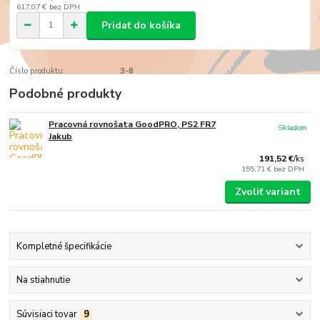
617,07 €
bez DPH
Pridať do košíka
Číslo produktu:
3-8
Podobné produkty
Pracovná rovnošata GoodPRO, PS2 FR7
Skladom
Jakub
191,52 €
/
ks
155,71 €
bez DPH
Zvoliť variant
Kompletné špecifikácie
Na stiahnutie
Súvisiaci tovar
9