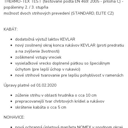
THERMO-TEX TEST (testované podľa EN 469: 2005 - príloha C) -
popáleniny 2. / 3. stupňa
možnosť dvoch strihových prevedení (STANDARD, ELITE CZ)
KABÁT:
dodatočná výstuž lakťov KEVLAR
nový zosilnený okraj konca rukávov KEVLAR (proti predratiu
a na zvýšenie životnosti)
zošikmené vstupy vreciek
vysielačkové vrecko doplnené pätkou so špeciálnym
úchytom (pre lepší úchop v rukavici)
nové strihové tvarovanie pre lepšiu pohyblivosť v ramenách
Úpravy platné od 01.02.2020
zúženie strihu v oblasti hrudníka o cca 10 cm
prepracovanejší tvar chrbtových krídiel a rukávov
skrátenie kabáta o cca 5 cm
NOHAVICE:
nová ochranná úpletová manžeta NOMEX v spodnom okraji