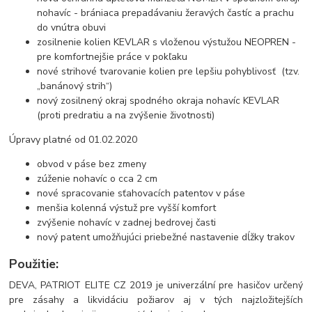
nohavíc - brániaca prepadávaniu žeravých častíc a prachu
do vnútra obuvi
zosilnenie kolien KEVLAR s vloženou výstužou NEOPREN -
pre komfortnejšie práce v pokľaku
nové strihové tvarovanie kolien pre lepšiu pohyblivosť (tzv.
„banánový strih“)
nový zosilnený okraj spodného okraja nohavíc KEVLAR
(proti predratiu a na zvýšenie životnosti)
Úpravy platné od 01.02.2020
obvod v páse bez zmeny
zúženie nohavíc o cca 2 cm
nové spracovanie sťahovacích patentov v páse
menšia kolenná výstuž pre vyšší komfort
zvýšenie nohavíc v zadnej bedrovej časti
nový patent umožňujúci priebežné nastavenie dĺžky trakov
Použitie:
DEVA, PATRIOT ELITE CZ 2019 je univerzální pre hasičov určený
pre zásahy a likvidáciu požiarov aj v tých najzložitejších