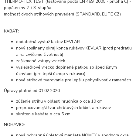
THERMO-TEX TEST (testované podľa EN 469: 2005 - príloha C) -
popáleniny 2. / 3. stupňa
možnosť dvoch strihových prevedení (STANDARD, ELITE CZ)
KABÁT:
dodatočná výstuž lakťov KEVLAR
nový zosilnený okraj konca rukávov KEVLAR (proti predratiu
a na zvýšenie životnosti)
zošikmené vstupy vreciek
vysielačkové vrecko doplnené pätkou so špeciálnym
úchytom (pre lepší úchop v rukavici)
nové strihové tvarovanie pre lepšiu pohyblivosť v ramenách
Úpravy platné od 01.02.2020
zúženie strihu v oblasti hrudníka o cca 10 cm
prepracovanejší tvar chrbtových krídiel a rukávov
skrátenie kabáta o cca 5 cm
NOHAVICE:
nová ochranná úpletová manžeta NOMEX v spodnom okraji