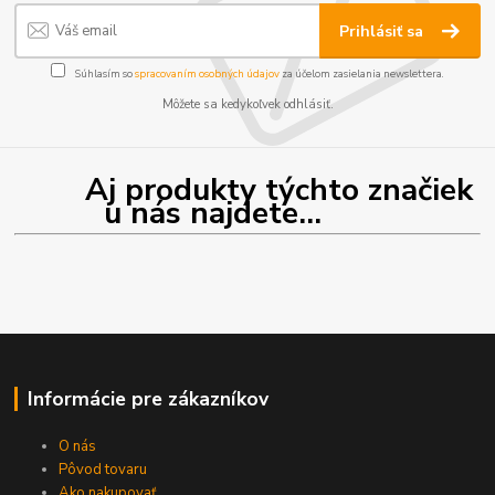
Prihlásiť sa
Súhlasím so
spracovaním osobných údajov
za účelom zasielania newslettera.
Môžete sa kedykoľvek odhlásiť.
Aj produkty týchto značiek
u nás najdete...
Informácie pre zákazníkov
O nás
Pôvod tovaru
Ako nakupovať