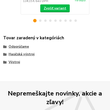
na dopyt
134,15 €
bez DPH
/
ks
Zvoliť variant
Tovar zaradený v kategóriách
Odporúčame
Hasičská výstroj
Výstroj
Nepremeškajte novinky, akcie a
zľavy!