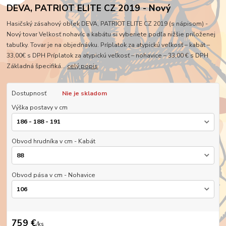
DEVA, PATRIOT ELITE CZ 2019 - Nový
Hasičský zásahový oblek DEVA, PATRIOT ELITE CZ 2019 (s nápisom) -
Nový tovar Velkosť nohavíc a kabátu si vyberiete podľa nižšie priloženej
tabuľky. Tovar je na objednávku. Príplatok za atypickú veľkosť – kabát –
33,00€ s DPH Príplatok za atypickú veľkosť – nohavice – 33,00 € s DPH
Základná špecifiká...
celý popis
Dostupnosť
Nie je skladom
Výška postavy v cm
Obvod hrudníka v cm - Kabát
Obvod pása v cm - Nohavice
759 €
/
ks