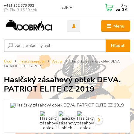
0
ks
+421 902 373 332
EUR
za
0 €
(Po-Pia, 9-16:30 hod)
Menu
Hľadať
Úvod
Hasičská výstroj
Výstroj
Hasičský zásahový oblek DEVA,
PATRIOT ELITE CZ 2019
Hasičský zásahový oblek DEVA,
PATRIOT ELITE CZ 2019