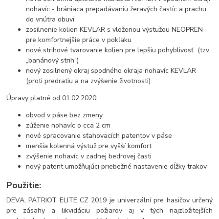
nohavíc - brániaca prepadávaniu žeravých častíc a prachu
do vnútra obuvi
zosilnenie kolien KEVLAR s vloženou výstužou NEOPREN -
pre komfortnejšie práce v pokľaku
nové strihové tvarovanie kolien pre lepšiu pohyblivosť (tzv.
„banánový strih“)
nový zosilnený okraj spodného okraja nohavíc KEVLAR
(proti predratiu a na zvýšenie životnosti)
Úpravy platné od 01.02.2020
obvod v páse bez zmeny
zúženie nohavíc o cca 2 cm
nové spracovanie sťahovacích patentov v páse
menšia kolenná výstuž pre vyšší komfort
zvýšenie nohavíc v zadnej bedrovej časti
nový patent umožňujúci priebežné nastavenie dĺžky trakov
Použitie:
DEVA, PATRIOT ELITE CZ 2019 je univerzální pre hasičov určený
pre zásahy a likvidáciu požiarov aj v tých najzložitejších