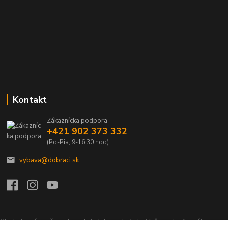
Kontakt
Zákaznícka podpora
+421 902 373 332
(Po-Pia, 9-16:30 hod)
vybava@dobraci.sk
Sledujte nás, inšpirujte ostatných a zdieľajte Vašu radosť z nákupu a