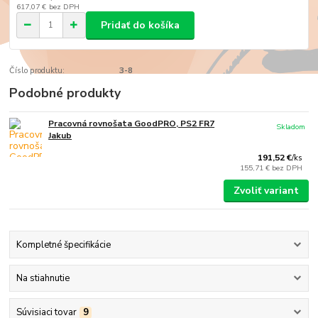
617,07 €
bez DPH
Pridať do košíka
Číslo produktu:
3-8
Podobné produkty
Pracovná rovnošata GoodPRO, PS2 FR7
Skladom
Jakub
191,52 €
/
ks
155,71 €
bez DPH
Zvoliť variant
Kompletné špecifikácie
Na stiahnutie
Súvisiaci tovar
9