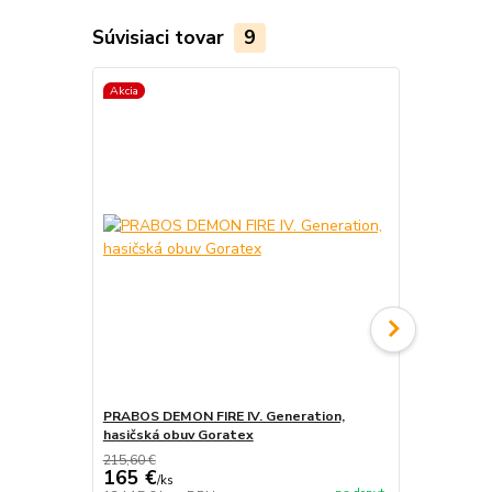
Súvisiaci tovar
9
Akcia
Akcia
PRABOS DEMON FIRE IV. Generation,
PRABOS, has
hasičská obuv Goratex
215,60 €
165 €
/
ks