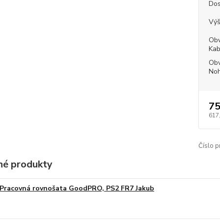
Dos
Výš
Obv
Kab
Obv
Noh
75
617
Číslo p
é produkty
Pracovná rovnošata GoodPRO, PS2 FR7 Jakub