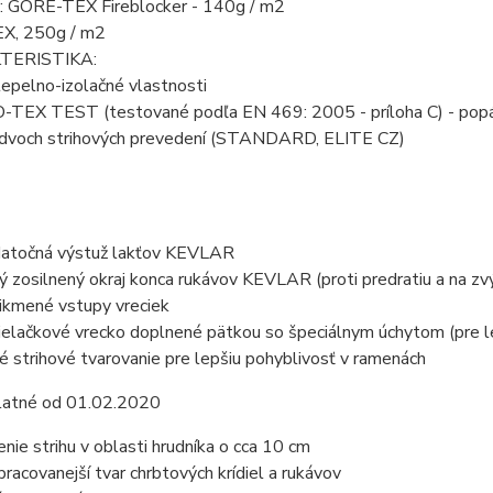
e: GORE-TEX Fireblocker - 140g / m2
X, 250g / m2
TERISTIKA:
epelno-izolačné vlastnosti
EX TEST (testované podľa EN 469: 2005 - príloha C) - popále
dvoch strihových prevedení (STANDARD, ELITE CZ)
atočná výstuž lakťov KEVLAR
ý zosilnený okraj konca rukávov KEVLAR (proti predratiu a na zvý
ikmené vstupy vreciek
ielačkové vrecko doplnené pätkou so špeciálnym úchytom (pre lep
é strihové tvarovanie pre lepšiu pohyblivosť v ramenách
latné od 01.02.2020
enie strihu v oblasti hrudníka o cca 10 cm
pracovanejší tvar chrbtových krídiel a rukávov