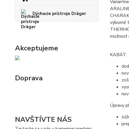
Variantn
ARALINE
Dýchacie prístroje Dräger
CHARAK
výborné t
THERMO-T
možnosť 
Akceptujeme
KABÁT:
dod
nov
Doprava
zoš
vys
nov
Úpravy p
zúž
NAVŠTÍVTE NÁS
pre
Zastavte sa u nás v kamennej predajni.