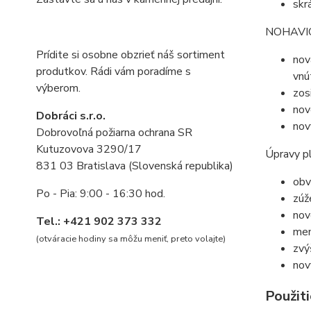
skr
NOHAVI
Prídite si osobne obzrieť náš sortiment
nov
produtkov. Rádi vám poradíme s
vnú
výberom.
zos
nov
Dobráci s.r.o.
nov
Dobrovoľná požiarna ochrana SR
Kutuzovova 3290/17
Úpravy p
831 03 Bratislava (Slovenská republika)
obv
Po - Pia: 9:00 - 16:30 hod.
zúž
nov
Tel.: +421 902 373 332
men
(otváracie hodiny sa môžu meniť, preto volajte
)
zvý
nov
Použiti