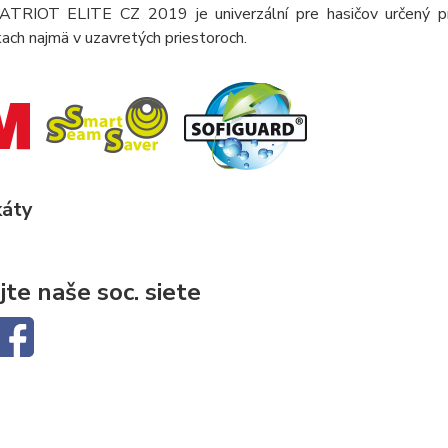
TRIOT ELITE CZ 2019 je univerzální pre hasičov určený pre z
ch najmä v uzavretých priestoroch.
káty
jte naše soc. siete