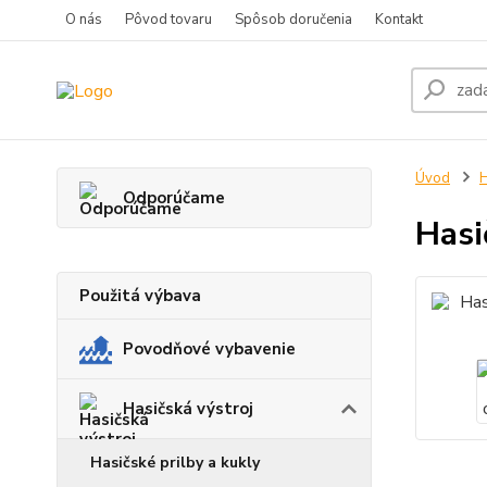
O nás
Pôvod tovaru
Spôsob doručenia
Kontakt
Úvod
H
Odporúčame
Hasi
Použitá výbava
Povodňové vybavenie
Hasičská výstroj
Hasičské prilby a kukly