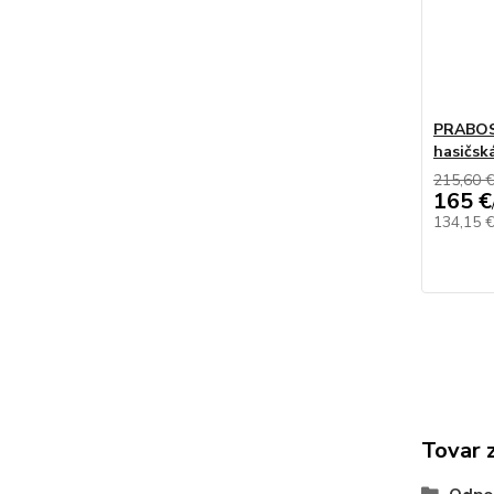
PRABOS 
hasičsk
215,60 
165 €
134,15 
Tovar 