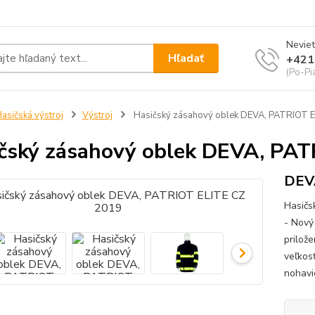
Neviet
Hľadať
+421
(Po-Pi
asičská výstroj
Výstroj
Hasičský zásahový oblek DEVA, PATRIOT 
čský zásahový oblek DEVA, PA
DEVA
Hasičs
- Nový
prilože
veľkos
nohavi