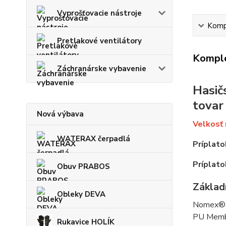
Vyprošťovacie nástroje
Kompl
Pretlakové ventilátory
Komple
Záchranárske vybavenie
Hasič
tovar
Nová výbava
Velkosť 
WATERAX čerpadlá
Príplato
Príplato
Obuv PRABOS
Základn
Obleky DEVA
Nomex® 
PU Membr
Rukavice HOLÍK