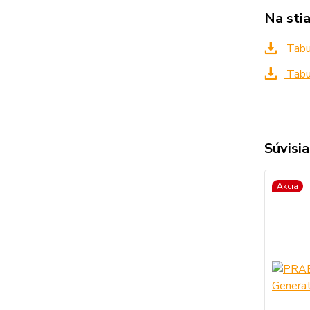
Na sti
Tabuľ
Tabuľ
Súvisia
Akcia