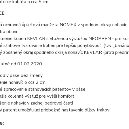
átenie kabáta o cca 5 cm
CE:
á ochranná úpletová manžeta NOMEX v spodnom okraji nohavíc - b
tra obuvi
ilnenie kolien KEVLAR s vloženou výstužou NEOPREN - pre komf
é strihové tvarovanie kolien pre lepšiu pohyblivosť (tzv. „banáno
ý zosilnený okraj spodného okraja nohavíc KEVLAR (proti predrati
latné od 01.02.2020
od v páse bez zmeny
enie nohavíc o cca 2 cm
é spracovanie sťahovacích patentov v páse
šia kolenná výstuž pre vyšší komfort
šenie nohavíc v zadnej bedrovej časti
ý patent umožňujúci priebežné nastavenie dĺžky trakov
e: