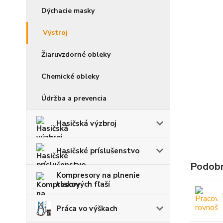
Dýchacie masky
Výstroj
Žiaruvzdorné obleky
Chemické obleky
Údržba a prevencia
Hasičská výzbroj
Hasičské príslušenstvo
Podobn
Kompresory na plnenie
tlakových fľaší
Práca vo výškach