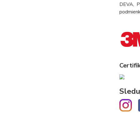
DEVA, PA
podmienka
Certifi
Sledu