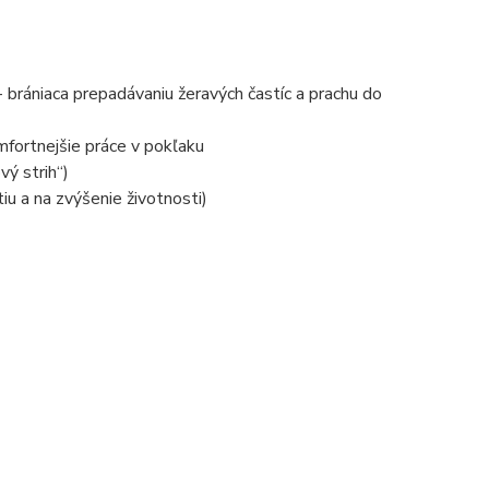
rániaca prepadávaniu žeravých častíc a prachu do
ortnejšie práce v pokľaku
vý strih“)
u a na zvýšenie životnosti)