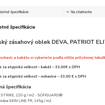
etné špecifikácie
Na stiahnutie
tné špecifikácie
ský zásahový oblek DEVA, PATRIOT ELI
nohavíc a kabátu si vyberiete podľa nižšie priloženej tabuľ
k za atypickú veľkosť – kabát – 33,00€ s DPH
k za atypickú veľkosť – nohavice – 33,00 € s DPH
á špecifikácia
STRIKE, 220 g / m2 - SOFIGUARD®
ána SKIN LINE FR, 145g / m2