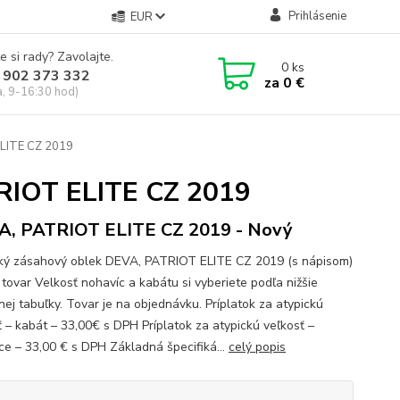
Prihlásenie
EUR
e si rady? Zavolajte.
0
ks
 902 373 332
za
0 €
a, 9-16:30 hod)
ELITE CZ 2019
TRIOT ELITE CZ 2019
, PATRIOT ELITE CZ 2019 - Nový
ký zásahový oblek DEVA, PATRIOT ELITE CZ 2019 (s nápisom)
 tovar Velkosť nohavíc a kabátu si vyberiete podľa nižšie
nej tabuľky. Tovar je na objednávku. Príplatok za atypickú
ť – kabát – 33,00€ s DPH Príplatok za atypickú veľkosť –
ce – 33,00 € s DPH Základná špecifiká...
celý popis