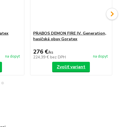
atex
PRABOS DEMON FIRE IV. Generation,
PR
hasičská obuv Goratex
Pr
276 €
2
/
ks
na dopyt
na dopyt
224,39 €
bez DPH
24
Zvoliť variant