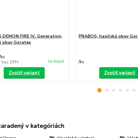
DEMON FIRE IV. Generation,
PRABOS, hasičská obuv Gor
á obuv Goratex
€
/
ks
na dopyt
/
ks
€
bez DPH
Zvoliť variant
Zvoliť variant
zaradený v kategóriách