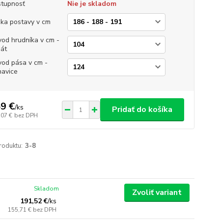
tupnosť
Nie je skladom
ka postavy v cm
od hrudníka v cm -
át
od pása v cm -
avice
9 €
/
ks
Pridať do košíka
,07 €
bez DPH
roduktu:
3-8
Skladom
Zvoliť variant
191,52 €
/
ks
155,71 €
bez DPH