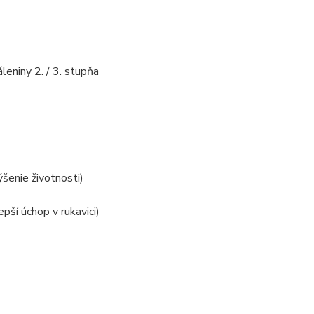
niny 2. / 3. stupňa
šenie životnosti)
ší úchop v rukavici)