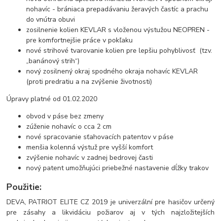
nohavíc - brániaca prepadávaniu žeravých častíc a prachu
do vnútra obuvi
zosilnenie kolien KEVLAR s vloženou výstužou NEOPREN -
pre komfortnejšie práce v pokľaku
nové strihové tvarovanie kolien pre lepšiu pohyblivosť (tzv.
„banánový strih“)
nový zosilnený okraj spodného okraja nohavíc KEVLAR
(proti predratiu a na zvýšenie životnosti)
Úpravy platné od 01.02.2020
obvod v páse bez zmeny
zúženie nohavíc o cca 2 cm
nové spracovanie sťahovacích patentov v páse
menšia kolenná výstuž pre vyšší komfort
zvýšenie nohavíc v zadnej bedrovej časti
nový patent umožňujúci priebežné nastavenie dĺžky trakov
Použitie:
DEVA, PATRIOT ELITE CZ 2019 je univerzální pre hasičov určený
pre zásahy a likvidáciu požiarov aj v tých najzložitejších