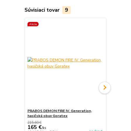
Súvisiaci tovar
9
Akcia
Akcia
PRABOS DEMON FIRE IV. Generation,
PRABOS, has
hasičská obuv Goratex
215,60 €
165 €
/
ks