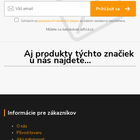
Prihlásiť sa
Súhlasím so
spracovaním osobných údajov
za účelom zasielania newslettera.
Môžete sa kedykoľvek odhlásiť.
Aj produkty týchto značiek
u nás najdete...
Informácie pre zákazníkov
O nás
Pôvod tovaru
Ako nakupovať