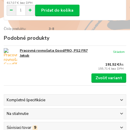
617,07 €
bez DPH
Pridať do košíka
Číslo produktu:
3-8
Podobné produkty
Pracovná rovnošata GoodPRO, PS2 FR7
Skladom
Jakub
191,52 €
/
ks
155,71 €
bez DPH
Zvoliť variant
Kompletné špecifikácie
Na stiahnutie
Súvisiaci tovar
9