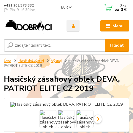
0
ks
+421 902 373 332
EUR
za
0 €
(Po-Pia, 9-16:30 hod)
Menu
Hľadať
Úvod
Hasičská výstroj
Výstroj
Hasičský zásahový oblek DEVA,
PATRIOT ELITE CZ 2019
Hasičský zásahový oblek DEVA,
PATRIOT ELITE CZ 2019