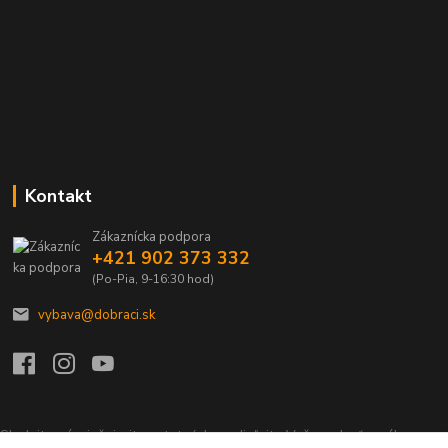
Kontakt
Zákaznícka podpora
+421 902 373 332
(Po-Pia, 9-16:30 hod)
vybava@dobraci.sk
Sledujte nás, inšpirujte ostatných a zdieľajte Vašu radosť z nákupu a