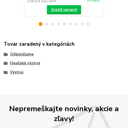
na dopyt
134,15 €
bez DPH
/
ks
Zvoliť variant
Tovar zaradený v kategóriách
Odporúčame
Hasičská výstroj
Výstroj
Nepremeškajte novinky, akcie a
zľavy!