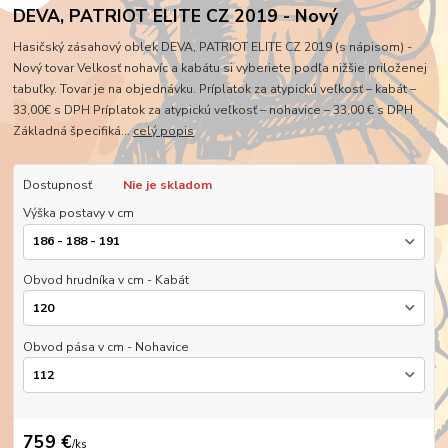
DEVA, PATRIOT ELITE CZ 2019 - Nový
Hasičský zásahový oblek DEVA, PATRIOT ELITE CZ 2019 (s nápisom) -
Nový tovar Velkosť nohavíc a kabátu si vyberiete podľa nižšie priloženej
tabuľky. Tovar je na objednávku. Príplatok za atypickú veľkosť – kabát –
33,00€ s DPH Príplatok za atypickú veľkosť – nohavice – 33,00 € s DPH
Základná špecifiká...
celý popis
Dostupnosť
Nie je skladom
Výška postavy v cm
Obvod hrudníka v cm - Kabát
Obvod pása v cm - Nohavice
759 €
/
ks