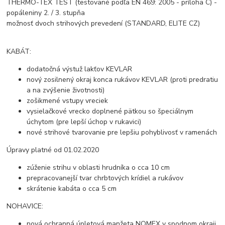
THERMO-TEX TEST (testované podľa EN 469: 2005 - príloha C) -
popáleniny 2. / 3. stupňa
možnosť dvoch strihových prevedení (STANDARD, ELITE CZ)
KABÁT:
dodatočná výstuž lakťov KEVLAR
nový zosilnený okraj konca rukávov KEVLAR (proti predratiu
a na zvýšenie životnosti)
zošikmené vstupy vreciek
vysielačkové vrecko doplnené pätkou so špeciálnym
úchytom (pre lepší úchop v rukavici)
nové strihové tvarovanie pre lepšiu pohyblivosť v ramenách
Úpravy platné od 01.02.2020
zúženie strihu v oblasti hrudníka o cca 10 cm
prepracovanejší tvar chrbtových krídiel a rukávov
skrátenie kabáta o cca 5 cm
NOHAVICE:
nová ochranná úpletová manžeta NOMEX v spodnom okraji