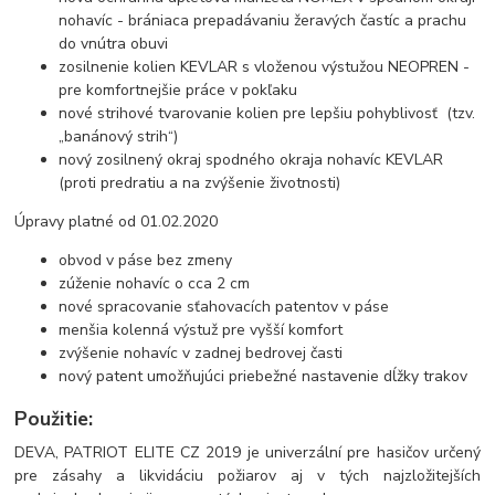
nohavíc - brániaca prepadávaniu žeravých častíc a prachu
do vnútra obuvi
zosilnenie kolien KEVLAR s vloženou výstužou NEOPREN -
pre komfortnejšie práce v pokľaku
nové strihové tvarovanie kolien pre lepšiu pohyblivosť (tzv.
„banánový strih“)
nový zosilnený okraj spodného okraja nohavíc KEVLAR
(proti predratiu a na zvýšenie životnosti)
Úpravy platné od 01.02.2020
obvod v páse bez zmeny
zúženie nohavíc o cca 2 cm
nové spracovanie sťahovacích patentov v páse
menšia kolenná výstuž pre vyšší komfort
zvýšenie nohavíc v zadnej bedrovej časti
nový patent umožňujúci priebežné nastavenie dĺžky trakov
Použitie:
DEVA, PATRIOT ELITE CZ 2019 je univerzální pre hasičov určený
pre zásahy a likvidáciu požiarov aj v tých najzložitejších