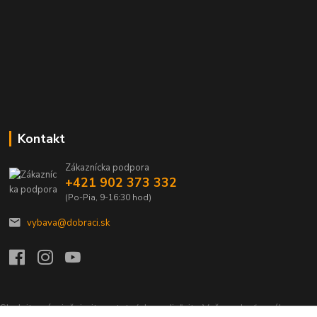
Kontakt
Zákaznícka podpora
+421 902 373 332
(Po-Pia, 9-16:30 hod)
vybava@dobraci.sk
Sledujte nás, inšpirujte ostatných a zdieľajte Vašu radosť z nákupu a