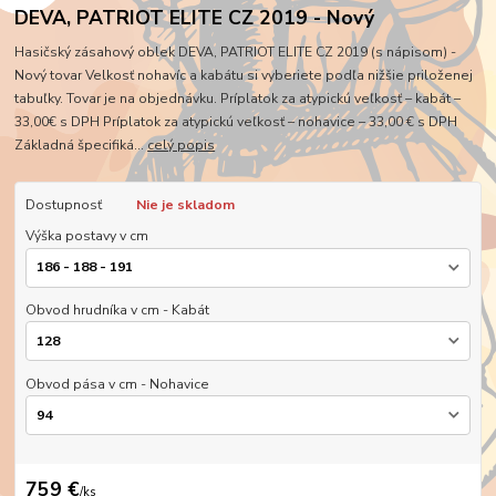
DEVA, PATRIOT ELITE CZ 2019 - Nový
Hasičský zásahový oblek DEVA, PATRIOT ELITE CZ 2019 (s nápisom) -
Nový tovar Velkosť nohavíc a kabátu si vyberiete podľa nižšie priloženej
tabuľky. Tovar je na objednávku. Príplatok za atypickú veľkosť – kabát –
33,00€ s DPH Príplatok za atypickú veľkosť – nohavice – 33,00 € s DPH
Základná špecifiká...
celý popis
Dostupnosť
Nie je skladom
Výška postavy v cm
Obvod hrudníka v cm - Kabát
Obvod pása v cm - Nohavice
759 €
/
ks