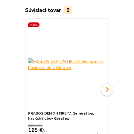
Súvisiaci tovar
9
Akcia
Akcia
PRABOS DEMON FIRE IV. Generation,
PRABOS, has
hasičská obuv Goratex
215,60 €
165 €
/
ks