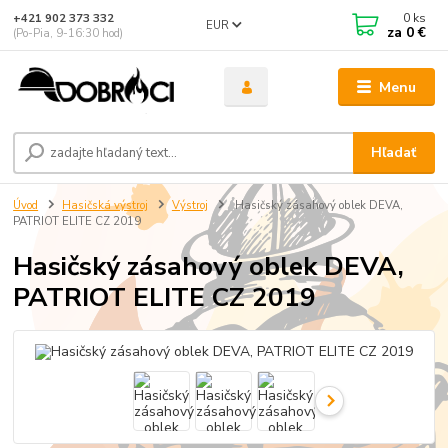
0
ks
+421 902 373 332
EUR
za
0 €
(Po-Pia, 9-16:30 hod)
Menu
Hľadať
Úvod
Hasičská výstroj
Výstroj
Hasičský zásahový oblek DEVA,
PATRIOT ELITE CZ 2019
Hasičský zásahový oblek DEVA,
PATRIOT ELITE CZ 2019