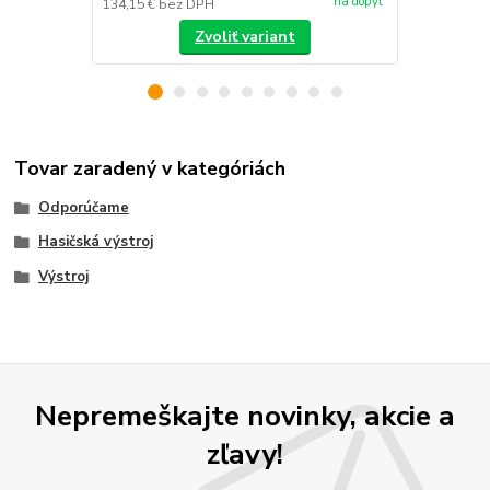
na dopyt
134,15 €
bez DPH
/
ks
Zvoliť variant
Tovar zaradený v kategóriách
Odporúčame
Hasičská výstroj
Výstroj
Nepremeškajte novinky, akcie a
zľavy!