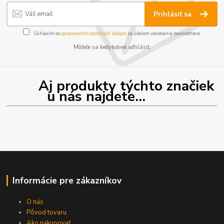
Prihlásiť sa
Súhlasím so
spracovaním osobných údajov
za účelom zasielania newslettera.
Môžete sa kedykoľvek odhlásiť.
Aj produkty týchto značiek
u nás najdete...
Informácie pre zákazníkov
O nás
Pôvod tovaru
Ako nakupovať