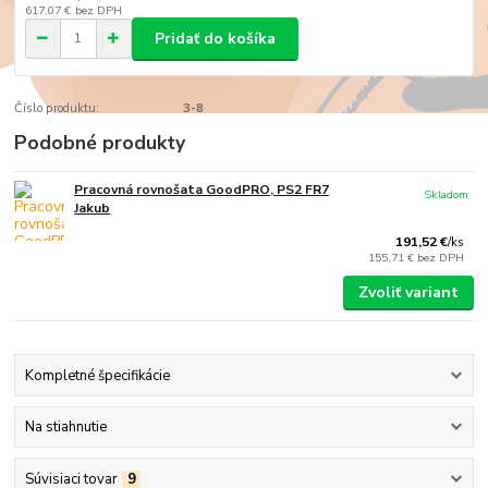
617,07 €
bez DPH
Pridať do košíka
Číslo produktu:
3-8
Podobné produkty
Pracovná rovnošata GoodPRO, PS2 FR7
Skladom
Jakub
191,52 €
/
ks
155,71 €
bez DPH
Zvoliť variant
Kompletné špecifikácie
Na stiahnutie
Súvisiaci tovar
9