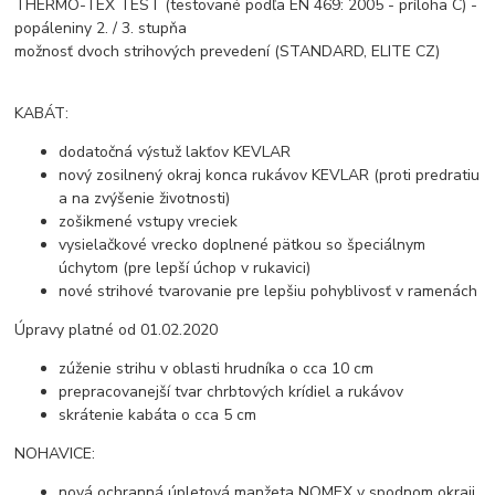
THERMO-TEX TEST (testované podľa EN 469: 2005 - príloha C) -
popáleniny 2. / 3. stupňa
možnosť dvoch strihových prevedení (STANDARD, ELITE CZ)
KABÁT:
dodatočná výstuž lakťov KEVLAR
nový zosilnený okraj konca rukávov KEVLAR (proti predratiu
a na zvýšenie životnosti)
zošikmené vstupy vreciek
vysielačkové vrecko doplnené pätkou so špeciálnym
úchytom (pre lepší úchop v rukavici)
nové strihové tvarovanie pre lepšiu pohyblivosť v ramenách
Úpravy platné od 01.02.2020
zúženie strihu v oblasti hrudníka o cca 10 cm
prepracovanejší tvar chrbtových krídiel a rukávov
skrátenie kabáta o cca 5 cm
NOHAVICE:
nová ochranná úpletová manžeta NOMEX v spodnom okraji