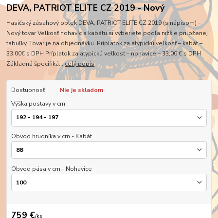
DEVA, PATRIOT ELITE CZ 2019 - Nový
Hasičský zásahový oblek DEVA, PATRIOT ELITE CZ 2019 (s nápisom) -
Nový tovar Velkosť nohavíc a kabátu si vyberiete podľa nižšie priloženej
tabuľky. Tovar je na objednávku. Príplatok za atypickú veľkosť – kabát –
33,00€ s DPH Príplatok za atypickú veľkosť – nohavice – 33,00 € s DPH
Základná špecifiká...
celý popis
Dostupnosť
Nie je skladom
Výška postavy v cm
Obvod hrudníka v cm - Kabát
Obvod pása v cm - Nohavice
759 €
/
ks