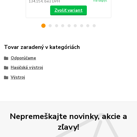
na dopyt
134,15 €
bez DPH
/
ks
Zvoliť variant
Tovar zaradený v kategóriách
Odporúčame
Hasičská výstroj
Výstroj
Nepremeškajte novinky, akcie a
zľavy!