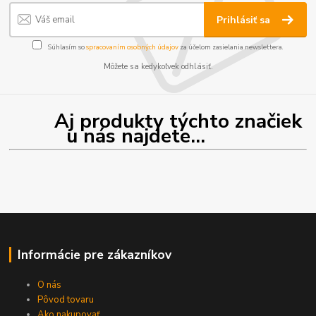
Prihlásiť sa
Súhlasím so
spracovaním osobných údajov
za účelom zasielania newslettera.
Môžete sa kedykoľvek odhlásiť.
Aj produkty týchto značiek
u nás najdete...
Informácie pre zákazníkov
O nás
Pôvod tovaru
Ako nakupovať