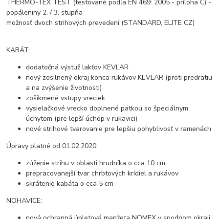
THERMO-TEX TEST (testované podľa EN 469: 2005 - príloha C) -
popáleniny 2. / 3. stupňa
možnosť dvoch strihových prevedení (STANDARD, ELITE CZ)
KABÁT:
dodatočná výstuž lakťov KEVLAR
nový zosilnený okraj konca rukávov KEVLAR (proti predratiu
a na zvýšenie životnosti)
zošikmené vstupy vreciek
vysielačkové vrecko doplnené pätkou so špeciálnym
úchytom (pre lepší úchop v rukavici)
nové strihové tvarovanie pre lepšiu pohyblivosť v ramenách
Úpravy platné od 01.02.2020
zúženie strihu v oblasti hrudníka o cca 10 cm
prepracovanejší tvar chrbtových krídiel a rukávov
skrátenie kabáta o cca 5 cm
NOHAVICE:
nová ochranná úpletová manžeta NOMEX v spodnom okraji