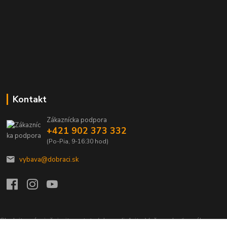
Kontakt
Zákaznícka podpora
+421 902 373 332
(Po-Pia, 9-16:30 hod)
vybava@dobraci.sk
Sledujte nás, inšpirujte ostatných a zdieľajte Vašu radosť z nákupu a