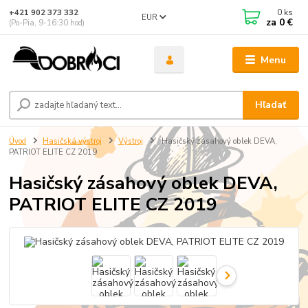
0
ks
+421 902 373 332
EUR
za
0 €
(Po-Pia, 9-16:30 hod)
Menu
Hľadať
Úvod
Hasičská výstroj
Výstroj
Hasičský zásahový oblek DEVA,
PATRIOT ELITE CZ 2019
Hasičský zásahový oblek DEVA,
PATRIOT ELITE CZ 2019