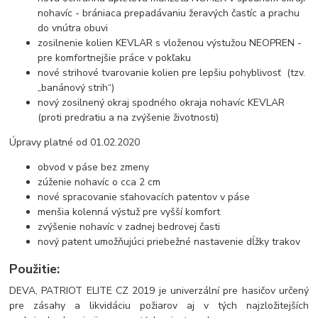
nohavíc - brániaca prepadávaniu žeravých častíc a prachu
do vnútra obuvi
zosilnenie kolien KEVLAR s vloženou výstužou NEOPREN -
pre komfortnejšie práce v pokľaku
nové strihové tvarovanie kolien pre lepšiu pohyblivosť (tzv.
„banánový strih“)
nový zosilnený okraj spodného okraja nohavíc KEVLAR
(proti predratiu a na zvýšenie životnosti)
Úpravy platné od 01.02.2020
obvod v páse bez zmeny
zúženie nohavíc o cca 2 cm
nové spracovanie sťahovacích patentov v páse
menšia kolenná výstuž pre vyšší komfort
zvýšenie nohavíc v zadnej bedrovej časti
nový patent umožňujúci priebežné nastavenie dĺžky trakov
Použitie:
DEVA, PATRIOT ELITE CZ 2019 je univerzální pre hasičov určený
pre zásahy a likvidáciu požiarov aj v tých najzložitejších