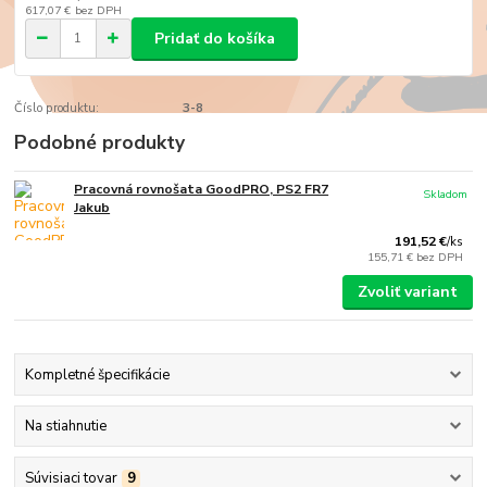
617,07 €
bez DPH
Pridať do košíka
Číslo produktu:
3-8
Podobné produkty
Pracovná rovnošata GoodPRO, PS2 FR7
Skladom
Jakub
191,52 €
/
ks
155,71 €
bez DPH
Zvoliť variant
Kompletné špecifikácie
Na stiahnutie
Súvisiaci tovar
9