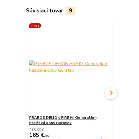
Súvisiaci tovar
9
Akcia
Akcia
PRABOS DEMON FIRE IV. Generation,
PRABOS, has
hasičská obuv Goratex
215,60 €
165 €
/
ks