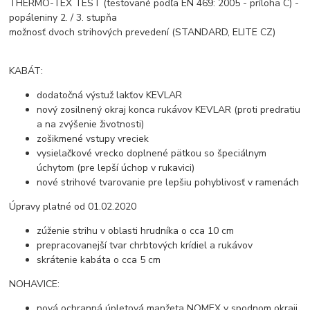
THERMO-TEX TEST (testované podľa EN 469: 2005 - príloha C) -
popáleniny 2. / 3. stupňa
možnosť dvoch strihových prevedení (STANDARD, ELITE CZ)
KABÁT:
dodatočná výstuž lakťov KEVLAR
nový zosilnený okraj konca rukávov KEVLAR (proti predratiu
a na zvýšenie životnosti)
zošikmené vstupy vreciek
vysielačkové vrecko doplnené pätkou so špeciálnym
úchytom (pre lepší úchop v rukavici)
nové strihové tvarovanie pre lepšiu pohyblivosť v ramenách
Úpravy platné od 01.02.2020
zúženie strihu v oblasti hrudníka o cca 10 cm
prepracovanejší tvar chrbtových krídiel a rukávov
skrátenie kabáta o cca 5 cm
NOHAVICE:
nová ochranná úpletová manžeta NOMEX v spodnom okraji