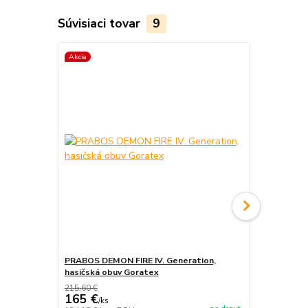
Súvisiaci tovar
9
Akcia
Akcia
PRABOS DEMON FIRE IV. Generation,
PRABOS, has
hasičská obuv Goratex
215,60 €
165 €
/
ks