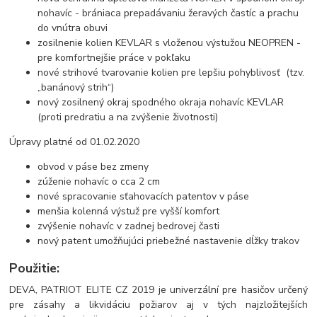
nohavíc - brániaca prepadávaniu žeravých častíc a prachu
do vnútra obuvi
zosilnenie kolien KEVLAR s vloženou výstužou NEOPREN -
pre komfortnejšie práce v pokľaku
nové strihové tvarovanie kolien pre lepšiu pohyblivosť (tzv.
„banánový strih“)
nový zosilnený okraj spodného okraja nohavíc KEVLAR
(proti predratiu a na zvýšenie životnosti)
Úpravy platné od 01.02.2020
obvod v páse bez zmeny
zúženie nohavíc o cca 2 cm
nové spracovanie sťahovacích patentov v páse
menšia kolenná výstuž pre vyšší komfort
zvýšenie nohavíc v zadnej bedrovej časti
nový patent umožňujúci priebežné nastavenie dĺžky trakov
Použitie:
DEVA, PATRIOT ELITE CZ 2019 je univerzální pre hasičov určený
pre zásahy a likvidáciu požiarov aj v tých najzložitejších