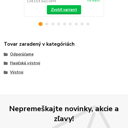
na dopyt
134,15 €
bez DPH
/
ks
Zvoliť variant
Tovar zaradený v kategóriách
Odporúčame
Hasičská výstroj
Výstroj
Nepremeškajte novinky, akcie a
zľavy!