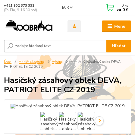
0
ks
+421 902 373 332
EUR
za
0 €
(Po-Pia, 9-16:30 hod)
Menu
Hľadať
Úvod
Hasičská výstroj
Výstroj
Hasičský zásahový oblek DEVA,
PATRIOT ELITE CZ 2019
Hasičský zásahový oblek DEVA,
PATRIOT ELITE CZ 2019