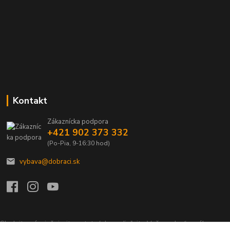
Kontakt
Zákaznícka podpora
+421 902 373 332
(Po-Pia, 9-16:30 hod)
vybava@dobraci.sk
Sledujte nás, inšpirujte ostatných a zdieľajte Vašu radosť z nákupu a