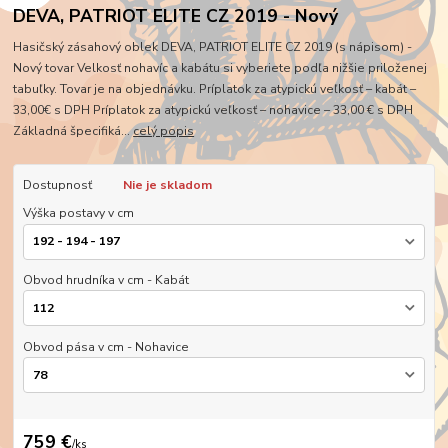
DEVA, PATRIOT ELITE CZ 2019 - Nový
Hasičský zásahový oblek DEVA, PATRIOT ELITE CZ 2019 (s nápisom) -
Nový tovar Velkosť nohavíc a kabátu si vyberiete podľa nižšie priloženej
tabuľky. Tovar je na objednávku. Príplatok za atypickú veľkosť – kabát –
33,00€ s DPH Príplatok za atypickú veľkosť – nohavice – 33,00 € s DPH
Základná špecifiká...
celý popis
Dostupnosť
Nie je skladom
Výška postavy v cm
Obvod hrudníka v cm - Kabát
Obvod pása v cm - Nohavice
759 €
/
ks