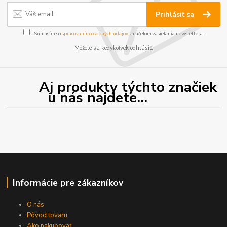
Prihlásiť sa
Súhlasím so
spracovaním osobných údajov
za účelom zasielania newslettera.
Môžete sa kedykoľvek odhlásiť.
Aj produkty týchto značiek
u nás najdete...
Informácie pre zákazníkov
O nás
Pôvod tovaru
Ako nakupovať