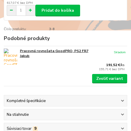
617,07 €
bez DPH
Pridať do košíka
Číslo produktu:
3-8
Podobné produkty
Pracovná rovnošata GoodPRO, PS2 FR7
Skladom
Jakub
191,52 €
/
ks
155,71 €
bez DPH
Zvoliť variant
Kompletné špecifikácie
Na stiahnutie
Súvisiaci tovar
9