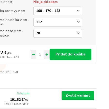
tupnosť
Nie je skladom
ka postavy v cm
od hrudníka v cm -
át
od pása v cm -
avice
2 €
/
ks
Pridať do košíka
,60 €
bez DPH
roduktu:
3-8
Skladom
Zvoliť variant
191,52 €
/
ks
155,71 €
bez DPH