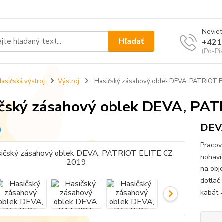
Neviet
Hľadať
+421
(Po-Pi
asičská výstroj
Výstroj
Hasičský zásahový oblek DEVA, PATRIOT 
čský zásahový oblek DEVA, PA
DEVA
Pracov
nohavíc
na obj
dotlač 
kabát 