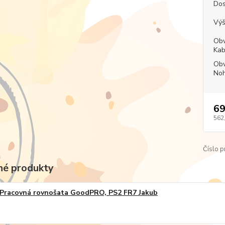
Dos
Výš
Obv
Kab
Obv
Noh
69
562
Číslo p
é produkty
Pracovná rovnošata GoodPRO, PS2 FR7 Jakub