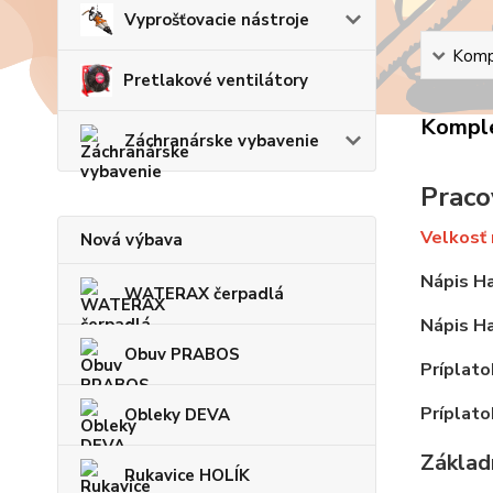
Vyprošťovacie nástroje
Kompl
Pretlakové ventilátory
Komple
Záchranárske vybavenie
Praco
Velkosť 
Nová výbava
Nápis Ha
WATERAX čerpadlá
Nápis Ha
Obuv PRABOS
Príplato
Príplato
Obleky DEVA
Základn
Rukavice HOLÍK