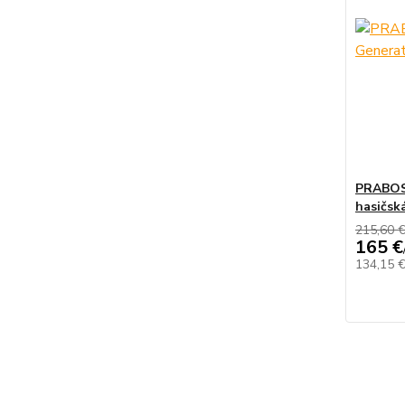
PRABOS 
hasičsk
215,60 
165 €
134,15 