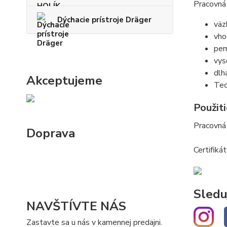
Pracovná
Dýchacie prístroje Dräger
väz
vho
per
vys
dlh
Akceptujeme
Tec
Použiti
Pracovná 
Doprava
Certifiká
Sledu
NAVŠTÍVTE NÁS
Zastavte sa u nás v kamennej predajni.