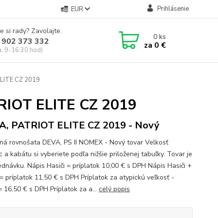
Prihlásenie
EUR
e si rady? Zavolajte.
0
ks
 902 373 332
za
0 €
a, 9-16:30 hod)
ELITE CZ 2019
TRIOT ELITE CZ 2019
, PATRIOT ELITE CZ 2019 - Nový
ná rovnošata DEVA, PS II NOMEX - Nový tovar Velkosť
 a kabátu si vyberiete podľa nižšie priloženej tabuľky. Tovar je
ednávku. Nápis Hasiči = príplatok 10,00 € s DPH Nápis Hasiči +
= príplatok 11,50 € s DPH Príplatok za atypickú veľkosť -
= 16,50 € s DPH Príplatok za a...
celý popis