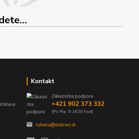
ete...
Kontakt
Zákaznícka podpora
+421 902 373 332
tislava
(Po-Pia, 9-16:30 hod)
vybava@dobraci.sk