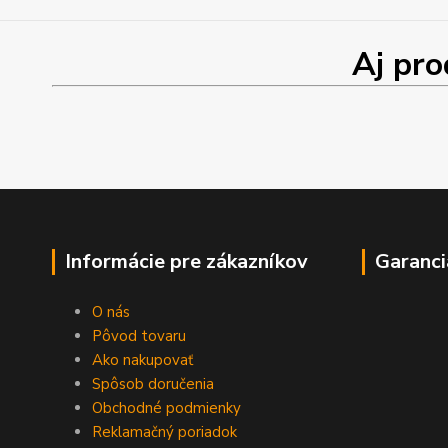
Aj produk
Informácie pre zákazníkov
Garanci
O nás
Pôvod tovaru
Ako nakupovať
Spôsob doručenia
Obchodné podmienky
Reklamačný poriadok