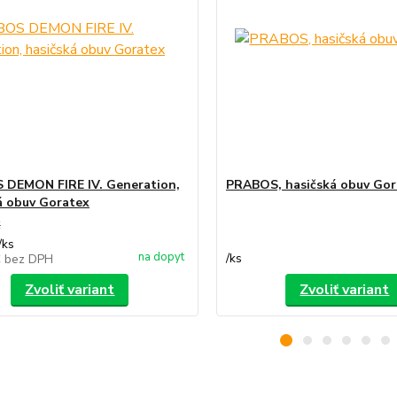
DEMON FIRE IV. Generation,
PRABOS, hasičská obuv Gor
á obuv Goratex
€
/
ks
na dopyt
/
ks
€
bez DPH
Zvoliť variant
Zvoliť variant