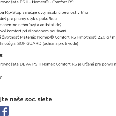
 rovnošata PS II - Nomex® - Comfort RS:
ba Rip-Stop zaručuje dvojnásobnú pevnosť v trhu
dný pre priamy styk s pokožkou
manentne nehorľavý a antistatický
oký komfort pri dlhodobom používaní
á životnosť Materiál: Nomex® Comfort RS Hmotnosť: 220 g / 
hnológia: SOFIGUARD (ochrana proti vode)
e:
rovnošata DEVA PS II Nomex Comfort RS je určená pre pohyb na s
ty
jte naše soc. siete