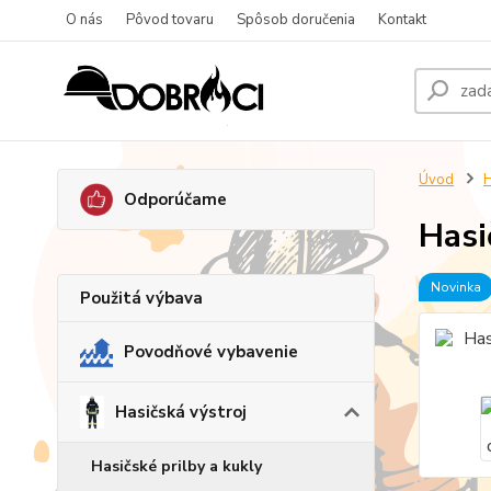
O nás
Pôvod tovaru
Spôsob doručenia
Kontakt
Úvod
H
Odporúčame
Hasi
Novinka
Použitá výbava
Povodňové vybavenie
Hasičská výstroj
Hasičské prilby a kukly