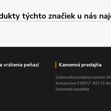
ty týchto značiek u nás najd
a vrátenia peňazí
Kamenná predajňa
Dobrovoľná požiarna ochrana SR
Kutuzovova 3290/17, 831 03 Bra
Slovenská republika