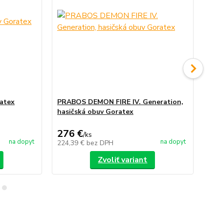
atex
PRABOS DEMON FIRE IV. Generation,
PR
hasičská obuv Goratex
Pr
276 €
2
/
ks
na dopyt
na dopyt
224,39 €
bez DPH
24
Zvoliť variant