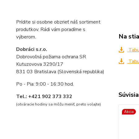
Prídite si osobne obzrieť náš sortiment
produtkov. Rádi vám poradíme s
Na sti
výberom.
Dobráci s.r.o.
Tabuľ
Dobrovoľná požiarna ochrana SR
Tabuľ
Kutuzovova 3290/17
831 03 Bratislava (Slovenská republika)
Po - Pia: 9:00 - 16:30 hod.
Súvisia
Tel.: +421 902 373 332
(otváracie hodiny sa môžu meniť, preto volajte
)
Akcia