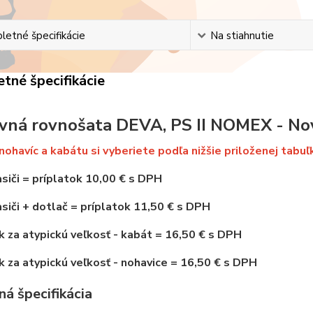
etné špecifikácie
Na stiahnutie
tné špecifikácie
vná rovnošata DEVA, PS II NOMEX - No
nohavíc a kabátu si vyberiete podľa nižšie priloženej tabuľ
siči
=
príplatok 10,00 € s DPH
siči + dotlač = príplatok 11,50 € s DPH
k za atypickú veľkosť - kabát = 16,50 € s DPH
k za atypickú veľkosť - nohavice = 16,50 € s DPH
á špecifikácia