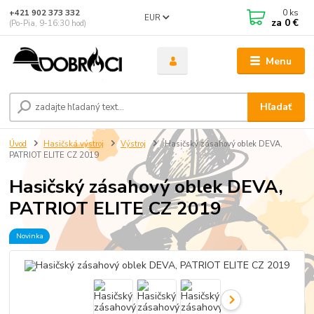
0
ks
+421 902 373 332
EUR
za
0 €
(Po-Pia, 9-16:30 hod)
Menu
Hľadať
Úvod
Hasičská výstroj
Výstroj
Hasičský zásahový oblek DEVA,
PATRIOT ELITE CZ 2019
Hasičský zásahový oblek DEVA,
PATRIOT ELITE CZ 2019
Novinka