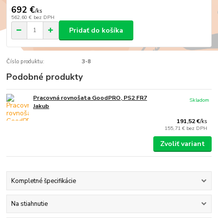
692 €
/
ks
562,60 €
bez DPH
Pridať do košíka
Číslo produktu:
3-8
Podobné produkty
Pracovná rovnošata GoodPRO, PS2 FR7
Skladom
Jakub
191,52 €
/
ks
155,71 €
bez DPH
Zvoliť variant
Kompletné špecifikácie
Na stiahnutie