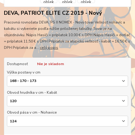
DEVA, PATRIOT ELITE CZ 2019 - Nový
Pracovná rovnošata DEVA, PS II NOMEX - Nový tovar Velkosť nohavíc a
kabátu si vyberiete podľa nižšie priloženej tabuľky. Tovar je na
objednávku. Nápis Hasiči = príplatok 10,00 € s DPH Nápis Hasiči + dotlač
= príplatok 11,50 € s DPH Príplatok za atypickú veľkosť - kabát = 16,50 € s
DPH Príplatok za a...
celý popis
Dostupnosť
Nie je skladom
Výška postavy v cm
Obvod hrudníka v cm - Kabát
Obvod pása v cm - Nohavice