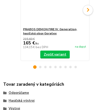
PRABOS DEMON FIRE IV. Generation,
PRABOS, has
hasičská obuv Goratex
215,60 €
165 €
/
ks
na dopyt
134,15 €
bez DPH
/
ks
Zvoliť variant
Tovar zaradený v kategóriách
Odporúčame
Hasičská výstroj
Výstroj