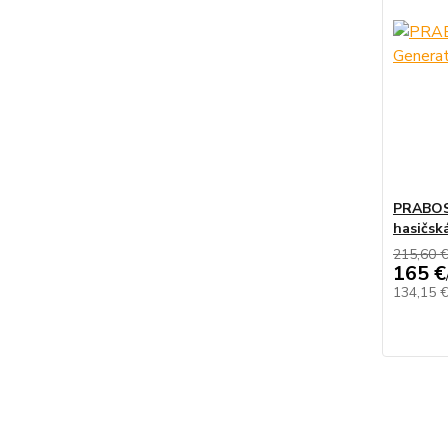
PRABOS 
hasičsk
215,60 
165 €
134,15 