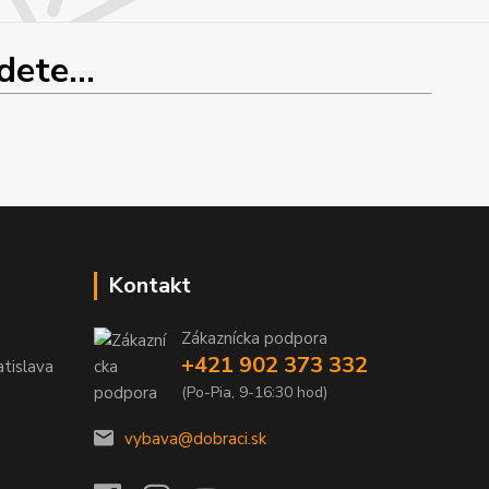
ete...
Kontakt
Zákaznícka podpora
+421 902 373 332
tislava
(Po-Pia, 9-16:30 hod)
vybava@dobraci.sk