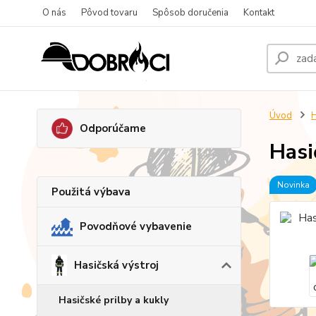
O nás
Pôvod tovaru
Spôsob doručenia
Kontakt
Úvod
H
Odporúčame
Hasi
Novinka
Použitá výbava
Povodňové vybavenie
Hasičská výstroj
Hasičské prilby a kukly