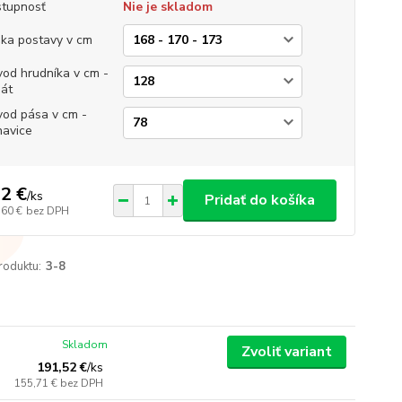
tupnosť
Nie je skladom
ka postavy v cm
od hrudníka v cm -
át
od pása v cm -
avice
2 €
/
ks
Pridať do košíka
,60 €
bez DPH
roduktu:
3-8
Skladom
Zvoliť variant
191,52 €
/
ks
155,71 €
bez DPH