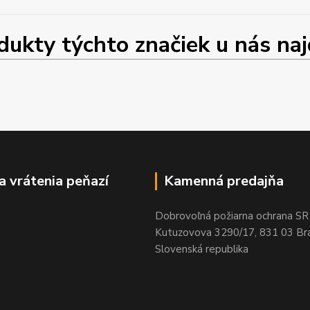
ty týchto značiek u nás najd
a vrátenia peňazí
Kamenná predajňa
Dobrovoľná požiarna ochrana SR
Kutuzovova 3290/17, 831 03 Bra
Slovenská republika