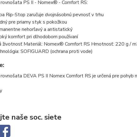
 rovnošata PS II - Nomex® - Comfort RS:
ba Rip-Stop zaručuje dvojnásobnú pevnosť v trhu
dný pre priamy styk s pokožkou
manentne nehorľavý a antistatický
oký komfort pri dlhodobom používaní
á životnosť Materiál: Nomex® Comfort RS Hmotnosť: 220 g / 
hnológia: SOFIGUARD (ochrana proti vode)
e:
rovnošata DEVA PS II Nomex Comfort RS je určená pre pohyb na s
ty
jte naše soc. siete