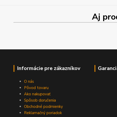
Aj produk
Informácie pre zákazníkov
Garanci
O nás
Pôvod tovaru
Ako nakupovať
Spôsob doručenia
Obchodné podmienky
Reklamačný poriadok