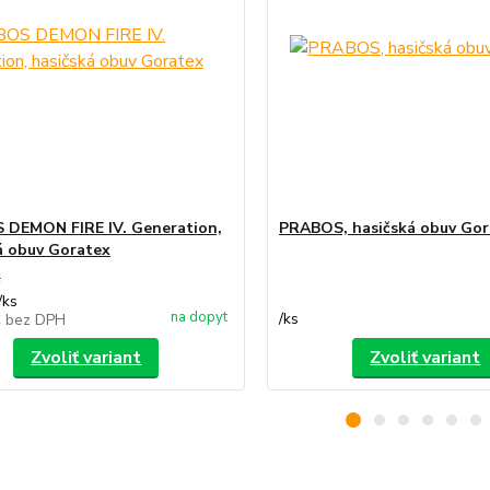
DEMON FIRE IV. Generation,
PRABOS, hasičská obuv Gor
á obuv Goratex
€
/
ks
na dopyt
/
ks
€
bez DPH
Zvoliť variant
Zvoliť variant