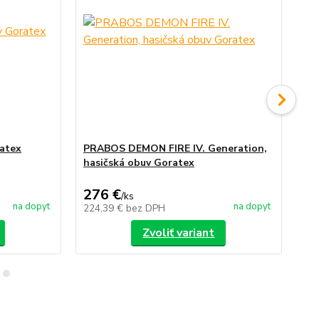
atex
PRABOS DEMON FIRE IV. Generation,
PR
hasičská obuv Goratex
Pr
276 €
2
/
ks
na dopyt
na dopyt
224,39 €
bez DPH
24
Zvoliť variant