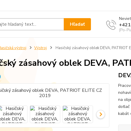
Neviet
Hľadať
+421
(Po-Pi
asičská výstroj
Výstroj
Hasičský zásahový oblek DEVA, PATRIOT 
čský zásahový oblek DEVA, PA
DEVA
Pracov
nohavíc
na obj
dotlač 
kabát 