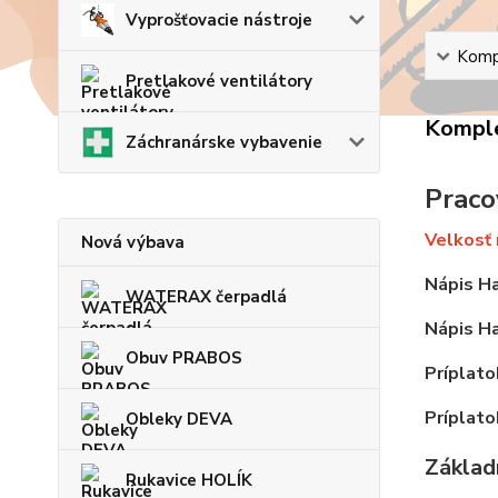
Vyprošťovacie nástroje
Kompl
Pretlakové ventilátory
Komple
Záchranárske vybavenie
Praco
Velkosť 
Nová výbava
Nápis Ha
WATERAX čerpadlá
Nápis Ha
Obuv PRABOS
Príplato
Príplato
Obleky DEVA
Základn
Rukavice HOLÍK