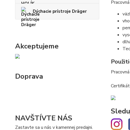
Pracovná
Dýchacie prístroje Dräger
väz
vho
per
vys
dlh
Akceptujeme
Tec
Použiti
Pracovná 
Doprava
Certifiká
Sledu
NAVŠTÍVTE NÁS
Zastavte sa u nás v kamennej predajni.