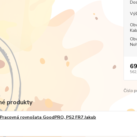
Dos
Výš
Obv
Kab
Obv
Noh
69
562
Číslo p
é produkty
Pracovná rovnošata GoodPRO, PS2 FR7 Jakub