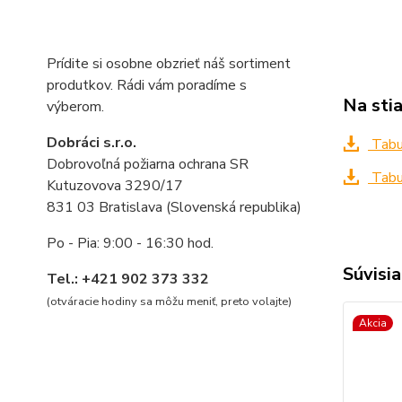
Prídite si osobne obzrieť náš sortiment
produtkov. Rádi vám poradíme s
Na sti
výberom.
Dobráci s.r.o.
Tabuľ
Dobrovoľná požiarna ochrana SR
Tabuľ
Kutuzovova 3290/17
831 03 Bratislava (Slovenská republika)
Po - Pia: 9:00 - 16:30 hod.
Súvisia
Tel.: +421 902 373 332
(otváracie hodiny sa môžu meniť, preto volajte
)
Akcia