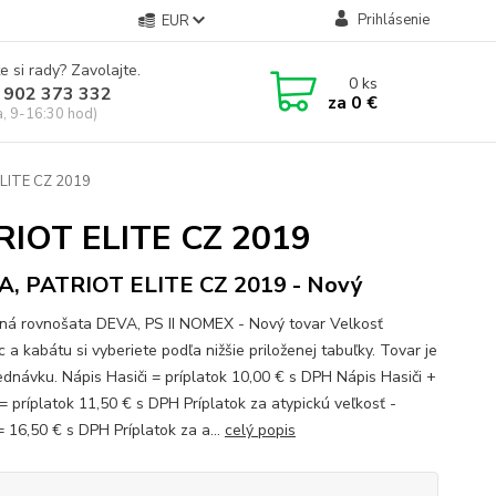
Prihlásenie
EUR
e si rady? Zavolajte.
0
ks
 902 373 332
za
0 €
a, 9-16:30 hod)
ELITE CZ 2019
TRIOT ELITE CZ 2019
, PATRIOT ELITE CZ 2019 - Nový
ná rovnošata DEVA, PS II NOMEX - Nový tovar Velkosť
 a kabátu si vyberiete podľa nižšie priloženej tabuľky. Tovar je
ednávku. Nápis Hasiči = príplatok 10,00 € s DPH Nápis Hasiči +
= príplatok 11,50 € s DPH Príplatok za atypickú veľkosť -
= 16,50 € s DPH Príplatok za a...
celý popis