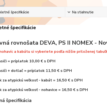
etné špecifikácie
Na stiahnutie
tné špecifikácie
vná rovnošata DEVA, PS II NOMEX - No
nohavíc a kabátu si vyberiete podľa nižšie priloženej tabuľ
siči
=
príplatok 10,00 € s DPH
siči + dotlač = príplatok 11,50 € s DPH
k za atypickú veľkosť - kabát = 16,50 € s DPH
k za atypickú veľkosť - nohavice = 16,50 € s DPH
á špecifikácia