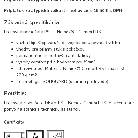
Príplatok za atypickú veľkosť - nohavice = 16,50 € s DPH
Základná špecifikácia
Pracovná rovnošata PS II - Nomex® - Comfort RS:
väzba Rip-Stop zaručuje dvojnásobnú pevnosť v trhu
vhodný pre priamy styk s pokožkou
permanentne nehorľavý a antistatický
vysoký komfort pri dlhodobom používaní
dlhá životnosť Materiál: Nomex® Comfort RS Hmotnosť:
220 g / m2
Technológia: SOFIGUARD (ochrana proti vode)
Použitie:
Pracovná rovnošata DEVA PS II Nomex Comfort RS je určená pre
pohyb na stanici a technickú asistenciu.
Certifikáty