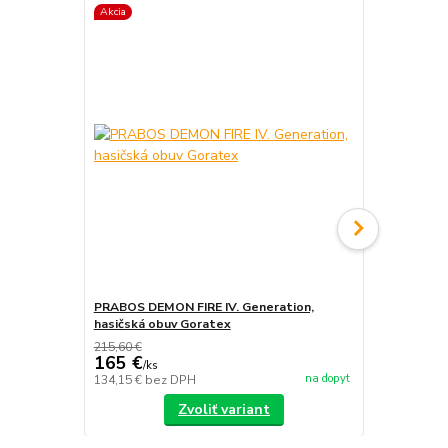
Akcia
Akcia
PRABOS DEMON FIRE IV. Generation,
PRABOS, has
hasičská obuv Goratex
215,60 €
165 €
/
ks
na dopyt
134,15 €
bez DPH
/
ks
Zvoliť variant