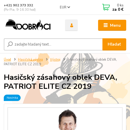
0
ks
+421 902 373 332
EUR
za
0 €
(Po-Pia, 9-16:30 hod)
Menu
Hľadať
Úvod
Hasičská výstroj
Výstroj
Hasičský zásahový oblek DEVA,
PATRIOT ELITE CZ 2019
Hasičský zásahový oblek DEVA,
PATRIOT ELITE CZ 2019
Novinka