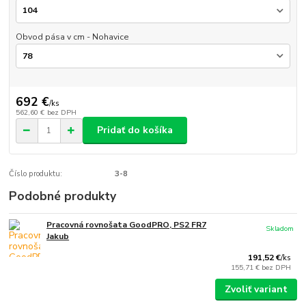
Obvod pása v cm - Nohavice
692 €
/
ks
562,60 €
bez DPH
Pridať do košíka
Číslo produktu:
3-8
Podobné produkty
Pracovná rovnošata GoodPRO, PS2 FR7
Skladom
Jakub
191,52 €
/
ks
155,71 €
bez DPH
Zvoliť variant