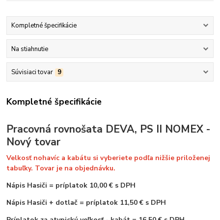
Kompletné špecifikácie
Na stiahnutie
Súvisiaci tovar
9
Kompletné špecifikácie
Pracovná rovnošata DEVA, PS II NOMEX -
Nový tovar
Velkosť nohavíc a kabátu si vyberiete podľa nižšie priloženej
tabuľky. Tovar je na objednávku.
Nápis Hasiči
=
príplatok 10,00 € s DPH
Nápis Hasiči + dotlač = príplatok 11,50 € s DPH
Príplatok za atypickú veľkosť - kabát = 16,50 € s DPH