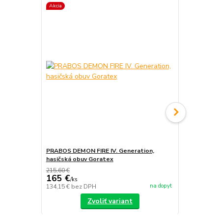
Akcia
Akcia
PRABOS DEMON FIRE IV. Generation,
PRABOS, has
hasičská obuv Goratex
215,60 €
165 €
/
ks
na dopyt
134,15 €
bez DPH
/
ks
Zvoliť variant