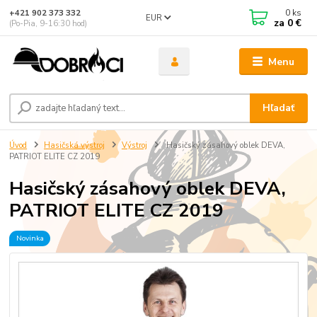
0
ks
+421 902 373 332
EUR
za
0 €
(Po-Pia, 9-16:30 hod)
Menu
Hľadať
Úvod
Hasičská výstroj
Výstroj
Hasičský zásahový oblek DEVA,
PATRIOT ELITE CZ 2019
Hasičský zásahový oblek DEVA,
PATRIOT ELITE CZ 2019
Novinka