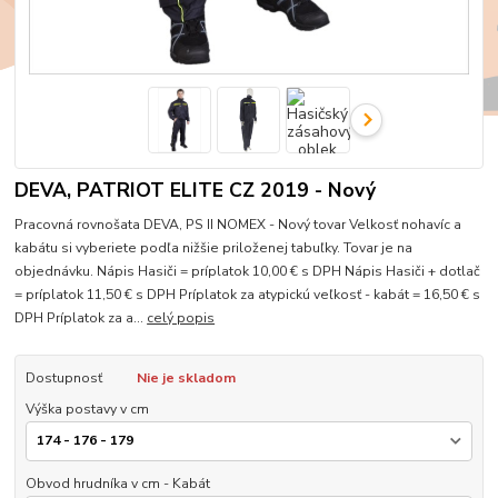
DEVA, PATRIOT ELITE CZ 2019 - Nový
Pracovná rovnošata DEVA, PS II NOMEX - Nový tovar Velkosť nohavíc a
kabátu si vyberiete podľa nižšie priloženej tabuľky. Tovar je na
objednávku. Nápis Hasiči = príplatok 10,00 € s DPH Nápis Hasiči + dotlač
= príplatok 11,50 € s DPH Príplatok za atypickú veľkosť - kabát = 16,50 € s
DPH Príplatok za a...
celý popis
Dostupnosť
Nie je skladom
Výška postavy v cm
Obvod hrudníka v cm - Kabát