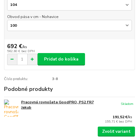
Obvod pása v cm - Nohavice
692 €
/
ks
562,60 €
bez DPH
Pridať do košíka
Číslo produktu:
3-8
Podobné produkty
Pracovná rovnošata GoodPRO, PS2 FR7
Skladom
Jakub
191,52 €
/
ks
155,71 €
bez DPH
Zvoliť variant