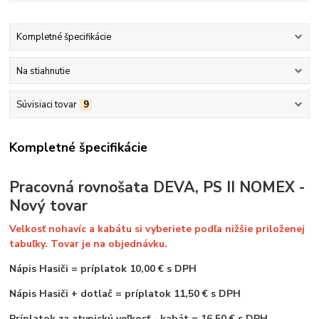
Kompletné špecifikácie
Na stiahnutie
Súvisiaci tovar
9
Kompletné špecifikácie
Pracovná rovnošata DEVA, PS II NOMEX -
Nový tovar
Velkosť nohavíc a kabátu si vyberiete podľa nižšie priloženej
tabuľky. Tovar je na objednávku.
Nápis Hasiči
=
príplatok 10,00 € s DPH
Nápis Hasiči + dotlač = príplatok 11,50 € s DPH
Príplatok za atypickú veľkosť - kabát = 16,50 € s DPH