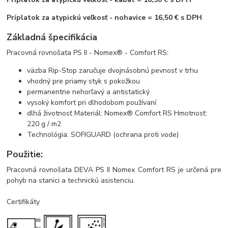
Príplatok za atypickú veľkosť - nohavice = 16,50 € s DPH
Základná špecifikácia
Pracovná rovnošata PS II - Nomex® - Comfort RS:
väzba Rip-Stop zaručuje dvojnásobnú pevnosť v trhu
vhodný pre priamy styk s pokožkou
permanentne nehorľavý a antistatický
vysoký komfort pri dlhodobom používaní
dlhá životnosť Materiál: Nomex® Comfort RS Hmotnosť:
220 g / m2
Technológia: SOFIGUARD (ochrana proti vode)
Použitie:
Pracovná rovnošata DEVA PS II Nomex Comfort RS je určená pre
pohyb na stanici a technickú asistenciu.
Certifikáty