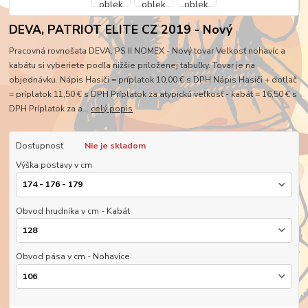
DEVA, PATRIOT ELITE CZ 2019 - Nový
Pracovná rovnošata DEVA, PS II NOMEX - Nový tovar Velkosť nohavíc a
kabátu si vyberiete podľa nižšie priloženej tabuľky. Tovar je na
objednávku. Nápis Hasiči = príplatok 10,00 € s DPH Nápis Hasiči + dotlač
= príplatok 11,50 € s DPH Príplatok za atypickú veľkosť - kabát = 16,50 € s
DPH Príplatok za a...
celý popis
Dostupnosť
Nie je skladom
Výška postavy v cm
Obvod hrudníka v cm - Kabát
Obvod pása v cm - Nohavice