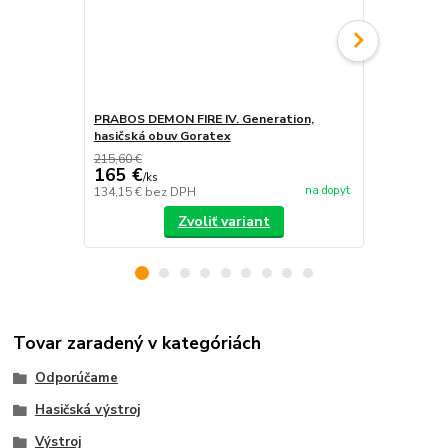
PRABOS DEMON FIRE IV. Generation,
PRABOS, has
hasičská obuv Goratex
215,60 €
165 €
/
ks
na dopyt
134,15 €
bez DPH
/
ks
Zvoliť variant
Tovar zaradený v kategóriách
Odporúčame
Hasičská výstroj
Výstroj