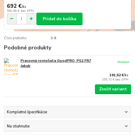
692 €
/
ks
562,60 €
bez DPH
Pridať do košíka
Číslo produktu:
3-8
Podobné produkty
Pracovná rovnošata GoodPRO, PS2 FR7
Skladom
Jakub
191,52 €
/
ks
155,71 €
bez DPH
Zvoliť variant
Kompletné špecifikácie
Na stiahnutie