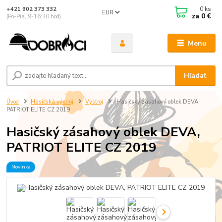
0
ks
+421 902 373 332
EUR
za
0 €
(Po-Pia, 9-16:30 hod)
Menu
Hľadať
Úvod
Hasičská výstroj
Výstroj
Hasičský zásahový oblek DEVA,
PATRIOT ELITE CZ 2019
Hasičský zásahový oblek DEVA,
PATRIOT ELITE CZ 2019
Novinka