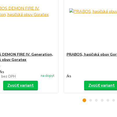
DEMON FIRE IV. Generation,
PRABOS, hasičská obuv Gor
á obuv Goratex
€
/
ks
na dopyt
/
ks
€
bez DPH
Zvoliť variant
Zvoliť variant