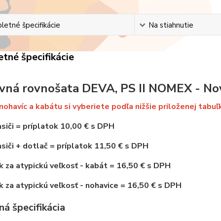
etné špecifikácie
Na stiahnutie
tné špecifikácie
vná rovnošata DEVA, PS II NOMEX - No
nohavíc a kabátu si vyberiete podľa nižšie priloženej tabuľ
siči
=
príplatok 10,00 € s DPH
siči + dotlač = príplatok 11,50 € s DPH
k za atypickú veľkosť - kabát = 16,50 € s DPH
k za atypickú veľkosť - nohavice = 16,50 € s DPH
á špecifikácia