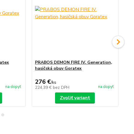
atex
PRABOS DEMON FIRE IV. Generation,
PR
hasičská obuv Goratex
Pr
276 €
2
/
ks
na dopyt
na dopyt
224,39 €
bez DPH
24
Zvoliť variant