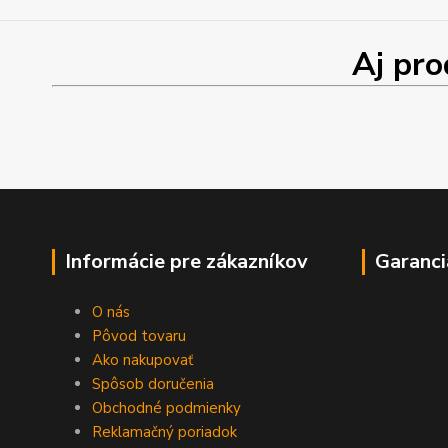
Aj produk
Informácie pre zákazníkov
Garanci
O nás
Pôvod tovaru
Ako nakupovať
Spôsob doručenia
Obchodné podmienky
Reklamačný poriadok