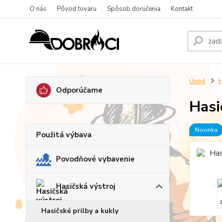
O nás
Pôvod tovaru
Spôsob doručenia
Kontakt
Úvod
H
Odporúčame
Hasi
Novinka
Použitá výbava
Povodňové vybavenie
Hasičská výstroj
Hasičské prilby a kukly