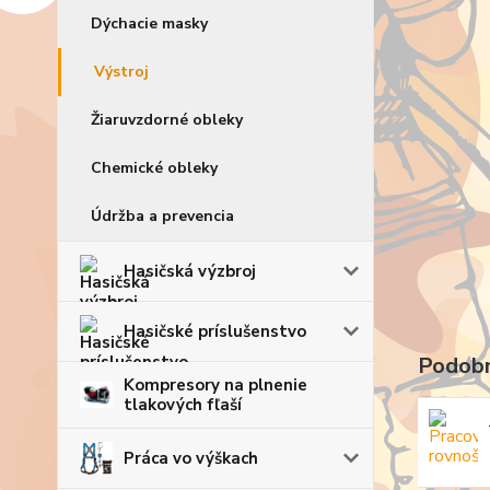
Dýchacie masky
Výstroj
Žiaruvzdorné obleky
Chemické obleky
Údržba a prevencia
Hasičská výzbroj
Hasičské príslušenstvo
Podobn
Kompresory na plnenie
tlakových fľaší
Práca vo výškach