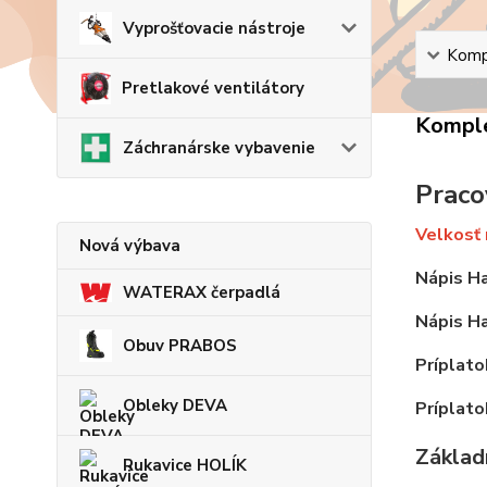
Vyprošťovacie nástroje
Kompl
Pretlakové ventilátory
Komple
Záchranárske vybavenie
Praco
Velkosť 
Nová výbava
Nápis Ha
WATERAX čerpadlá
Nápis Ha
Obuv PRABOS
Príplato
Obleky DEVA
Príplato
Základn
Rukavice HOLÍK