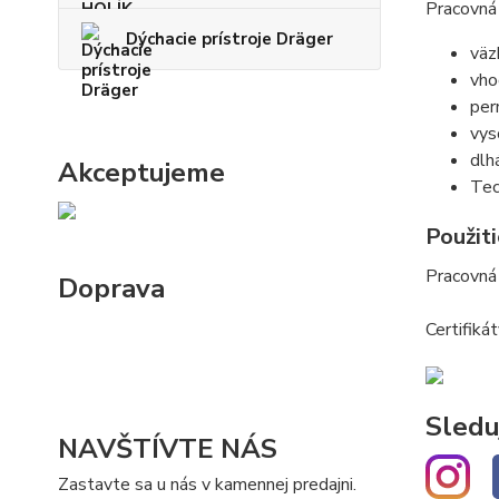
Pracovná
Dýchacie prístroje Dräger
väz
vho
per
vys
dlh
Akceptujeme
Tec
Použiti
Pracovná 
Doprava
Certifiká
Sledu
NAVŠTÍVTE NÁS
Zastavte sa u nás v kamennej predajni.