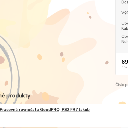
Dos
Výš
Obv
Kab
Obv
Noh
69
562
Číslo p
é produkty
Pracovná rovnošata GoodPRO, PS2 FR7 Jakub