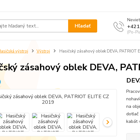
Neviet
Hľadať
+421
(Po-Pi
asičská výstroj
Výstroj
Hasičský zásahový oblek DEVA, PATRIOT 
čský zásahový oblek DEVA, PA
DEVA
Pracov
nohavíc
na obj
dotlač 
kabát 