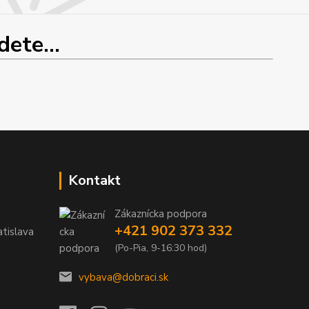
ete...
Kontakt
Zákaznícka podpora
+421 902 373 332
tislava
(Po-Pia, 9-16:30 hod)
vybava@dobraci.sk