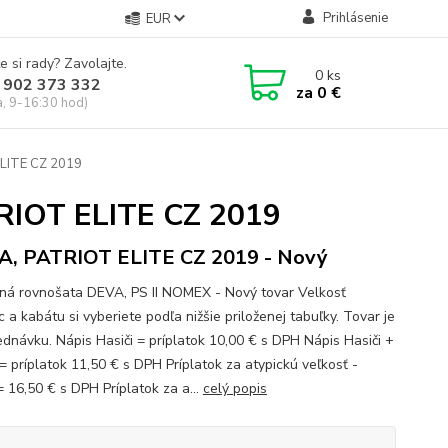
Prihlásenie
EUR
e si rady? Zavolajte.
0
ks
 902 373 332
za
0 €
a, 9-16:30 hod)
ELITE CZ 2019
TRIOT ELITE CZ 2019
, PATRIOT ELITE CZ 2019 - Nový
ná rovnošata DEVA, PS II NOMEX - Nový tovar Velkosť
 a kabátu si vyberiete podľa nižšie priloženej tabuľky. Tovar je
ednávku. Nápis Hasiči = príplatok 10,00 € s DPH Nápis Hasiči +
= príplatok 11,50 € s DPH Príplatok za atypickú veľkosť -
= 16,50 € s DPH Príplatok za a...
celý popis