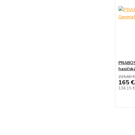
PRABOS 
hasičsk
215,60 
165 €
134,15 