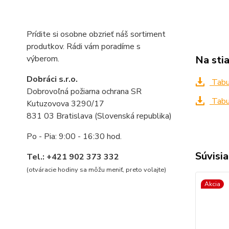
Prídite si osobne obzrieť náš sortiment
produtkov. Rádi vám poradíme s
Na sti
výberom.
Dobráci s.r.o.
Tabuľ
Dobrovoľná požiarna ochrana SR
Tabuľ
Kutuzovova 3290/17
831 03 Bratislava (Slovenská republika)
Po - Pia: 9:00 - 16:30 hod.
Súvisia
Tel.: +421 902 373 332
(otváracie hodiny sa môžu meniť, preto volajte
)
Akcia