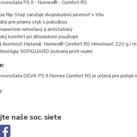
 rovnošata PS II - Nomex® - Comfort RS:
ba Rip-Stop zaručuje dvojnásobnú pevnosť v trhu
dný pre priamy styk s pokožkou
manentne nehorľavý a antistatický
oký komfort pri dlhodobom používaní
á životnosť Materiál: Nomex® Comfort RS Hmotnosť: 220 g / 
hnológia: SOFIGUARD (ochrana proti vode)
e:
rovnošata DEVA PS II Nomex Comfort RS je určená pre pohyb na s
ty
jte naše soc. siete