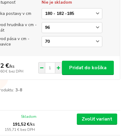
tupnosť
Nie je skladom
ka postavy v cm
od hrudníka v cm -
át
od pása v cm -
avice
2 €
/
ks
Pridať do košíka
,60 €
bez DPH
roduktu:
3-8
Skladom
Zvoliť variant
191,52 €
/
ks
155,71 €
bez DPH