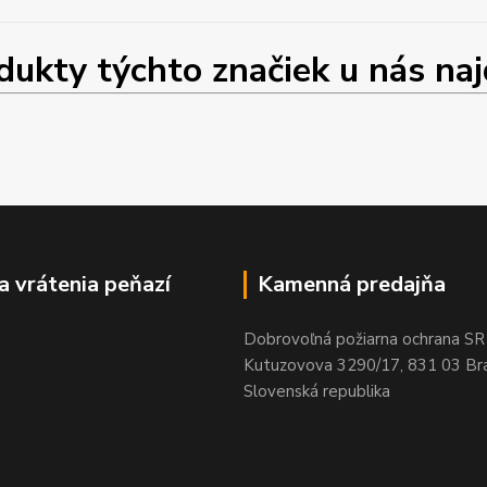
ty týchto značiek u nás najd
a vrátenia peňazí
Kamenná predajňa
Dobrovoľná požiarna ochrana SR
Kutuzovova 3290/17, 831 03 Bra
Slovenská republika