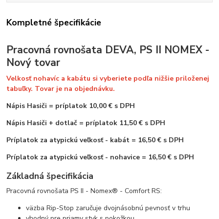
Kompletné špecifikácie
Pracovná rovnošata DEVA, PS II NOMEX -
Nový tovar
Velkosť nohavíc a kabátu si vyberiete podľa nižšie priloženej
tabuľky. Tovar je na objednávku.
Nápis Hasiči
=
príplatok 10,00 € s DPH
Nápis Hasiči + dotlač = príplatok 11,50 € s DPH
Príplatok za atypickú veľkosť - kabát = 16,50 € s DPH
Príplatok za atypickú veľkosť - nohavice = 16,50 € s DPH
Základná špecifikácia
Pracovná rovnošata PS II - Nomex® - Comfort RS:
väzba Rip-Stop zaručuje dvojnásobnú pevnosť v trhu
vhodný pre priamy styk s pokožkou