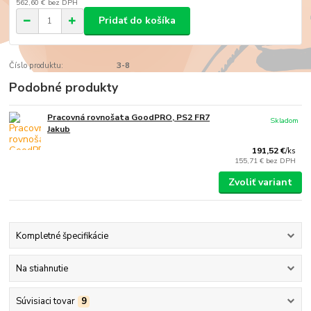
562,60 €
bez DPH
Pridať do košíka
Číslo produktu:
3-8
Podobné produkty
Pracovná rovnošata GoodPRO, PS2 FR7
Skladom
Jakub
191,52 €
/
ks
155,71 €
bez DPH
Zvoliť variant
Kompletné špecifikácie
Na stiahnutie
Súvisiaci tovar
9