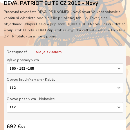
DEVA, PATRIOT ELITE CZ 2019 - Nový
Pracovná rovnošata DEVA, PS II NOMEX - Nový tovar Velkosť nohavíc a
kabátu si vyberiete podľa nižšie priloženej tabuľky. Tovar je na
objednávku. Nápis Hasiči = príplatok 10,00 € s DPH Nápis Hasiči + dotlač
= príplatok 11,50 € s DPH Príplatok za atypickú veľkosť - kabát = 16,50 € s
DPH Príplatok za a...
celý popis
Dostupnosť
Nie je skladom
Výška postavy v cm
Obvod hrudníka v cm - Kabát
Obvod pása v cm - Nohavice
692 €
/
ks