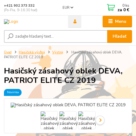
0
ks
+421 902 373 332
EUR
za
0 €
(Po-Pia, 9-16:30 hod)
Menu
Hľadať
Úvod
Hasičská výstroj
Výstroj
Hasičský zásahový oblek DEVA,
PATRIOT ELITE CZ 2019
Hasičský zásahový oblek DEVA,
PATRIOT ELITE CZ 2019
Novinka