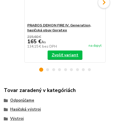
PRABOS DEMON FIRE IV. Generation,
PRABOS, has
hasičská obuv Goratex
215,60 €
165 €
/
ks
na dopyt
134,15 €
bez DPH
/
ks
Zvoliť variant
Tovar zaradený v kategóriách
Odporúčame
Hasičská výstroj
Výstroj