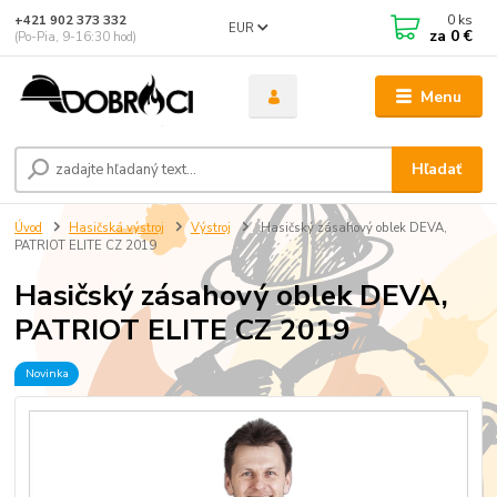
0
ks
+421 902 373 332
EUR
za
0 €
(Po-Pia, 9-16:30 hod)
Menu
Hľadať
Úvod
Hasičská výstroj
Výstroj
Hasičský zásahový oblek DEVA,
PATRIOT ELITE CZ 2019
Hasičský zásahový oblek DEVA,
PATRIOT ELITE CZ 2019
Novinka