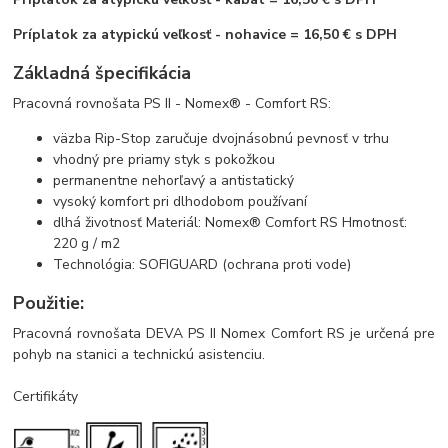
Príplatok za atypickú veľkosť - nohavice = 16,50 € s DPH
Základná špecifikácia
Pracovná rovnošata PS II - Nomex® - Comfort RS:
väzba Rip-Stop zaručuje dvojnásobnú pevnosť v trhu
vhodný pre priamy styk s pokožkou
permanentne nehorľavý a antistatický
vysoký komfort pri dlhodobom používaní
dlhá životnosť Materiál: Nomex® Comfort RS Hmotnosť:
220 g / m2
Technológia: SOFIGUARD (ochrana proti vode)
Použitie:
Pracovná rovnošata DEVA PS II Nomex Comfort RS je určená pre
pohyb na stanici a technickú asistenciu.
Certifikáty