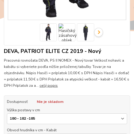
DEVA, PATRIOT ELITE CZ 2019 - Nový
Pracovná rovnošata DEVA, PS II NOMEX - Nový tovar Velkosť nohavíc a
kabátu si vyberiete podľa nižšie priloženej tabuľky. Tovar je na
objednávku. Nápis Hasiči = príplatok 10,00 € s DPH Nápis Hasiči + dotlač
= príplatok 11,50 € s DPH Príplatok za atypickú veľkosť - kabát = 16,50 € s
DPH Príplatok za a...
celý popis
Dostupnosť
Nie je skladom
Výška postavy v cm
Obvod hrudníka v cm - Kabát