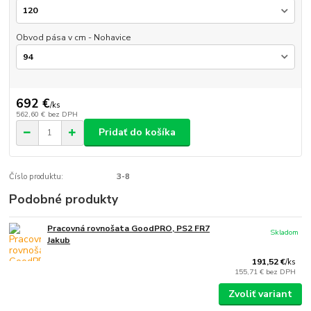
Obvod pása v cm - Nohavice
692 €
/
ks
562,60 €
bez DPH
Pridať do košíka
Číslo produktu:
3-8
Podobné produkty
Pracovná rovnošata GoodPRO, PS2 FR7
Skladom
Jakub
191,52 €
/
ks
155,71 €
bez DPH
Zvoliť variant