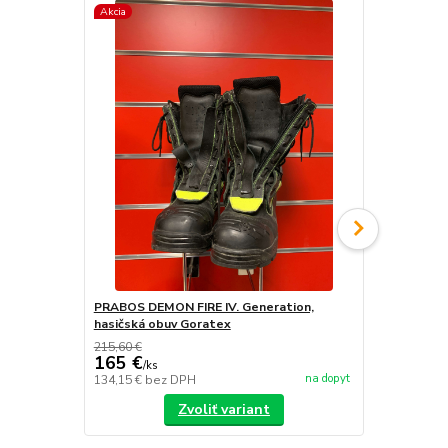
Akcia
Akcia
PRABOS DEMON FIRE IV. Generation,
PRABOS, has
hasičská obuv Goratex
215,60 €
165 €
/
ks
na dopyt
134,15 €
bez DPH
/
ks
Zvoliť variant