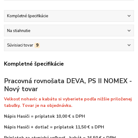
Kompletné špecifikácie
Na stiahnutie
Súvisiaci tovar
9
Kompletné špecifikácie
Pracovná rovnošata DEVA, PS II NOMEX -
Nový tovar
Velkosť nohavíc a kabátu si vyberiete podľa nižšie priloženej
tabuľky. Tovar je na objednávku.
Nápis Hasiči
=
príplatok 10,00 € s DPH
Nápis Hasiči + dotlač = príplatok 11,50 € s DPH
Príplatok za atypickú veľkosť - kabát = 16,50 € s DPH