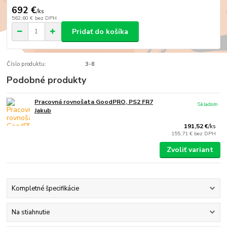
692 €
/
ks
562,60 €
bez DPH
Pridať do košíka
Číslo produktu:
3-8
Podobné produkty
Pracovná rovnošata GoodPRO, PS2 FR7
Skladom
Jakub
191,52 €
/
ks
155,71 €
bez DPH
Zvoliť variant
Kompletné špecifikácie
Na stiahnutie