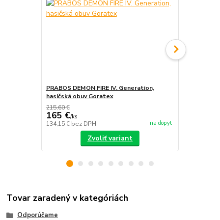
PRABOS DEMON FIRE IV. Generation,
PRABOS, has
hasičská obuv Goratex
215,60 €
165 €
/
ks
na dopyt
134,15 €
bez DPH
/
ks
Zvoliť variant
Tovar zaradený v kategóriách
Odporúčame