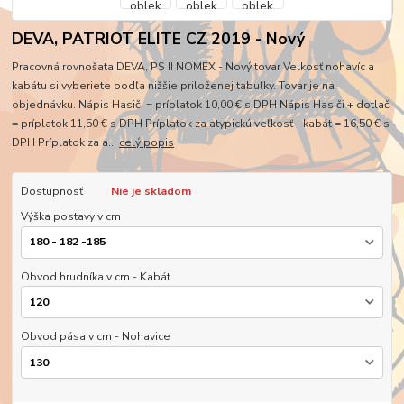
DEVA, PATRIOT ELITE CZ 2019 - Nový
Pracovná rovnošata DEVA, PS II NOMEX - Nový tovar Velkosť nohavíc a
kabátu si vyberiete podľa nižšie priloženej tabuľky. Tovar je na
objednávku. Nápis Hasiči = príplatok 10,00 € s DPH Nápis Hasiči + dotlač
= príplatok 11,50 € s DPH Príplatok za atypickú veľkosť - kabát = 16,50 € s
DPH Príplatok za a...
celý popis
Dostupnosť
Nie je skladom
Výška postavy v cm
Obvod hrudníka v cm - Kabát
Obvod pása v cm - Nohavice