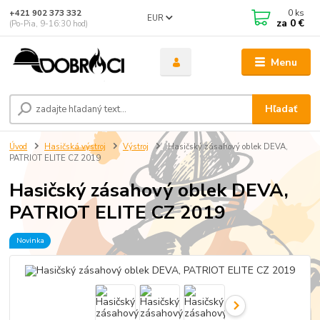
0
ks
+421 902 373 332
EUR
za
0 €
(Po-Pia, 9-16:30 hod)
Menu
Hľadať
Úvod
Hasičská výstroj
Výstroj
Hasičský zásahový oblek DEVA,
PATRIOT ELITE CZ 2019
Hasičský zásahový oblek DEVA,
PATRIOT ELITE CZ 2019
Novinka