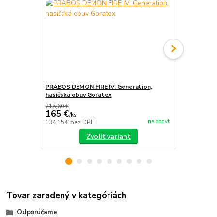
PRABOS DEMON FIRE IV. Generation,
PRABOS, has
hasičská obuv Goratex
215,60 €
165 €
/
ks
na dopyt
134,15 €
bez DPH
/
ks
Zvoliť variant
Tovar zaradený v kategóriách
Odporúčame