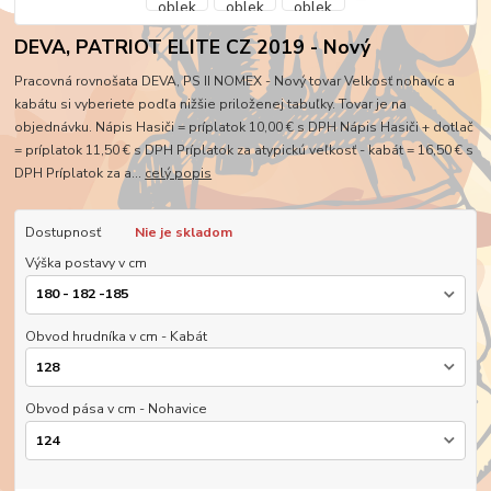
DEVA, PATRIOT ELITE CZ 2019 - Nový
Pracovná rovnošata DEVA, PS II NOMEX - Nový tovar Velkosť nohavíc a
kabátu si vyberiete podľa nižšie priloženej tabuľky. Tovar je na
objednávku. Nápis Hasiči = príplatok 10,00 € s DPH Nápis Hasiči + dotlač
= príplatok 11,50 € s DPH Príplatok za atypickú veľkosť - kabát = 16,50 € s
DPH Príplatok za a...
celý popis
Dostupnosť
Nie je skladom
Výška postavy v cm
Obvod hrudníka v cm - Kabát
Obvod pása v cm - Nohavice