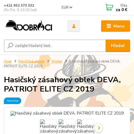
0
ks
+421 902 373 332
EUR
za
0 €
(Po-Pia, 9-16:30 hod)
Menu
Hľadať
Úvod
Hasičská výstroj
Výstroj
Hasičský zásahový oblek DEVA,
PATRIOT ELITE CZ 2019
Hasičský zásahový oblek DEVA,
PATRIOT ELITE CZ 2019
Novinka