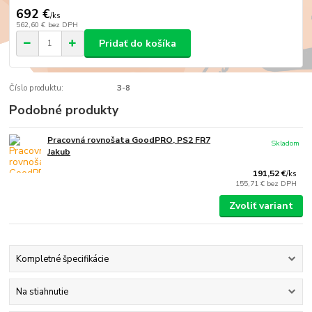
692 €
/
ks
562,60 €
bez DPH
Pridať do košíka
Číslo produktu:
3-8
Podobné produkty
Pracovná rovnošata GoodPRO, PS2 FR7
Skladom
Jakub
191,52 €
/
ks
155,71 €
bez DPH
Zvoliť variant
Kompletné špecifikácie
Na stiahnutie