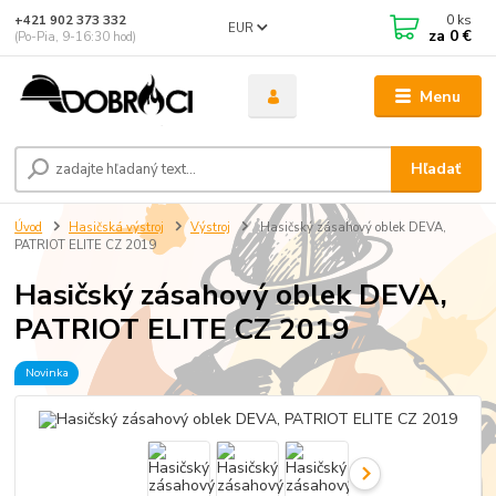
0
ks
+421 902 373 332
EUR
za
0 €
(Po-Pia, 9-16:30 hod)
Menu
Hľadať
Úvod
Hasičská výstroj
Výstroj
Hasičský zásahový oblek DEVA,
PATRIOT ELITE CZ 2019
Hasičský zásahový oblek DEVA,
PATRIOT ELITE CZ 2019
Novinka