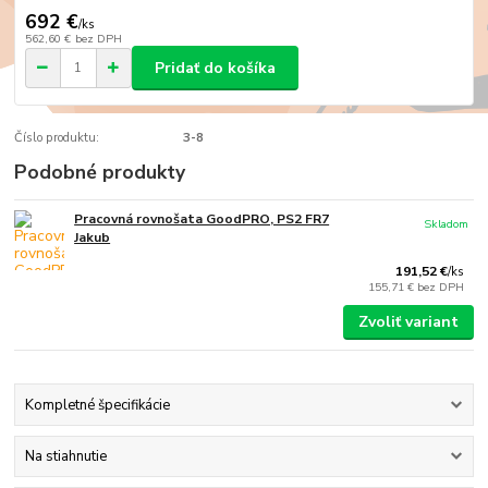
692 €
/
ks
562,60 €
bez DPH
Pridať do košíka
Číslo produktu:
3-8
Podobné produkty
Pracovná rovnošata GoodPRO, PS2 FR7
Skladom
Jakub
191,52 €
/
ks
155,71 €
bez DPH
Zvoliť variant
Kompletné špecifikácie
Na stiahnutie