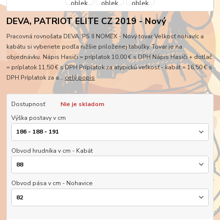
DEVA, PATRIOT ELITE CZ 2019 - Nový
Pracovná rovnošata DEVA, PS II NOMEX - Nový tovar Velkosť nohavíc a
kabátu si vyberiete podľa nižšie priloženej tabuľky. Tovar je na
objednávku. Nápis Hasiči = príplatok 10,00 € s DPH Nápis Hasiči + dotlač
= príplatok 11,50 € s DPH Príplatok za atypickú veľkosť - kabát = 16,50 € s
DPH Príplatok za a...
celý popis
Dostupnosť
Nie je skladom
Výška postavy v cm
Obvod hrudníka v cm - Kabát
Obvod pása v cm - Nohavice