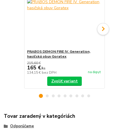
PRABOS DEMON FIRE IV. Generation,
PRABOS, has
hasičská obuv Goratex
215,60 €
165 €
/
ks
na dopyt
134,15 €
bez DPH
/
ks
Zvoliť variant
Tovar zaradený v kategóriách
Odporúčame