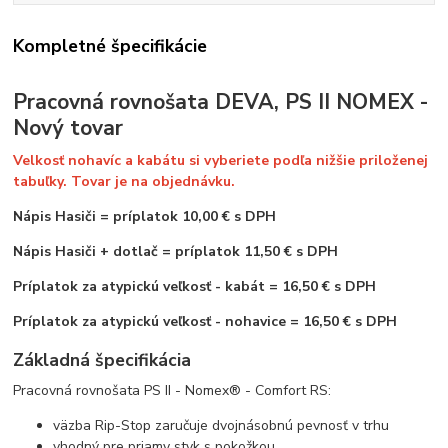
Kompletné špecifikácie
Pracovná rovnošata DEVA, PS II NOMEX -
Nový tovar
Velkosť nohavíc a kabátu si vyberiete podľa nižšie priloženej
tabuľky. Tovar je na objednávku.
Nápis Hasiči
=
príplatok 10,00 € s DPH
Nápis Hasiči + dotlač = príplatok 11,50 € s DPH
Príplatok za atypickú veľkosť - kabát = 16,50 € s DPH
Príplatok za atypickú veľkosť - nohavice = 16,50 € s DPH
Základná špecifikácia
Pracovná rovnošata PS II - Nomex® - Comfort RS:
väzba Rip-Stop zaručuje dvojnásobnú pevnosť v trhu
vhodný pre priamy styk s pokožkou