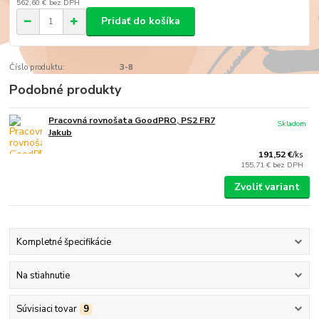
562,60 €
bez DPH
Pridať do košíka
Číslo produktu:
3-8
Podobné produkty
Pracovná rovnošata GoodPRO, PS2 FR7
Skladom
Jakub
191,52 €
/
ks
155,71 €
bez DPH
Zvoliť variant
Kompletné špecifikácie
Na stiahnutie
Súvisiaci tovar
9