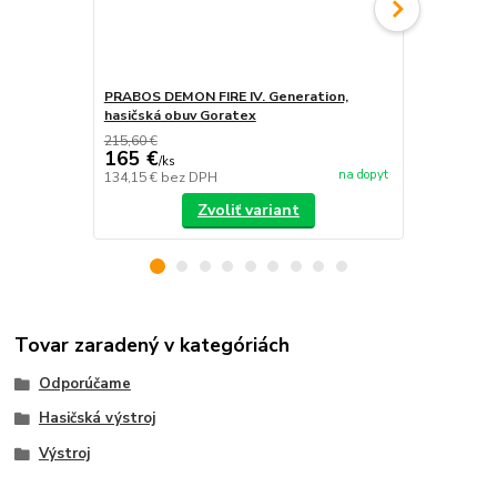
PRABOS DEMON FIRE IV. Generation,
PRABOS, has
hasičská obuv Goratex
215,60 €
165 €
/
ks
na dopyt
134,15 €
bez DPH
/
ks
Zvoliť variant
Tovar zaradený v kategóriách
Odporúčame
Hasičská výstroj
Výstroj