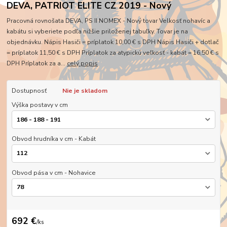
DEVA, PATRIOT ELITE CZ 2019 - Nový
Pracovná rovnošata DEVA, PS II NOMEX - Nový tovar Velkosť nohavíc a
kabátu si vyberiete podľa nižšie priloženej tabuľky. Tovar je na
objednávku. Nápis Hasiči = príplatok 10,00 € s DPH Nápis Hasiči + dotlač
= príplatok 11,50 € s DPH Príplatok za atypickú veľkosť - kabát = 16,50 € s
DPH Príplatok za a...
celý popis
Dostupnosť
Nie je skladom
Výška postavy v cm
Obvod hrudníka v cm - Kabát
Obvod pása v cm - Nohavice
692 €
/
ks