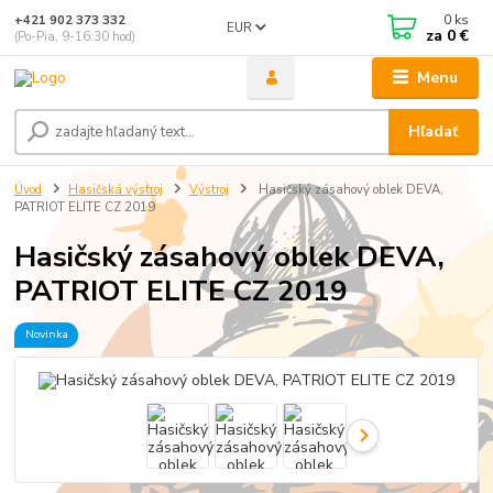
0
ks
+421 902 373 332
EUR
za
0 €
(Po-Pia, 9-16:30 hod)
Menu
Hľadať
Úvod
Hasičská výstroj
Výstroj
Hasičský zásahový oblek DEVA,
PATRIOT ELITE CZ 2019
Hasičský zásahový oblek DEVA,
PATRIOT ELITE CZ 2019
Novinka