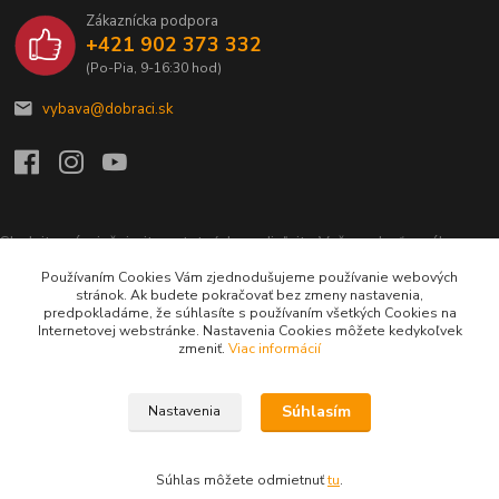
Zákaznícka podpora
+421 902 373 332
(Po-Pia, 9-16:30 hod)
vybava@dobraci.sk
Sledujte nás, inšpirujte ostatných a zdieľajte Vašu radosť z nákupu a
lásku pre hasičinu s hashtagom
#som_dobrak_
Používaním Cookies Vám zjednodušujeme používanie webových
stránok. Ak budete pokračovať bez zmeny nastavenia,
predpokladáme, že súhlasíte s používaním všetkých Cookies na
Internetovej webstránke. Nastavenia Cookies môžete kedykoľvek
zmeniť.
Viac informácií
Súhlasím
Nastavenia
Copyright ©2015 - 2023
Dobráci, s.r.o.
Všetky práva vyhradené.
Súhlas môžete odmietnuť
tu
.