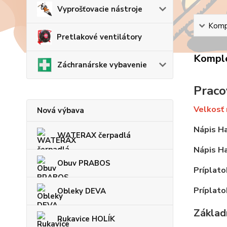
Vyprošťovacie nástroje
Kompl
Pretlakové ventilátory
Komple
Záchranárske vybavenie
Praco
Velkosť 
Nová výbava
Nápis Ha
WATERAX čerpadlá
Nápis Ha
Obuv PRABOS
Príplato
Príplato
Obleky DEVA
Základn
Rukavice HOLÍK