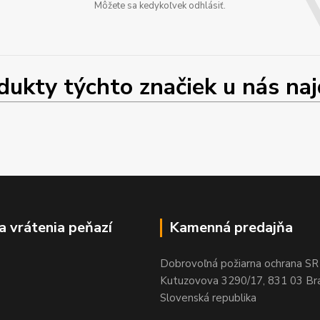
Môžete sa kedykoľvek odhlásiť.
ty týchto značiek u nás najd
a vrátenia peňazí
Kamenná predajňa
Dobrovoľná požiarna ochrana SR
Kutuzovova 3290/17, 831 03 Bra
Slovenská republika