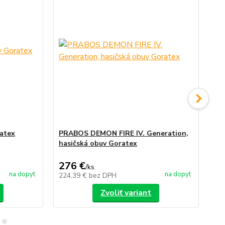
atex
PRABOS DEMON FIRE IV. Generation,
PR
hasičská obuv Goratex
Pr
276 €
2
/
ks
na dopyt
na dopyt
224,39 €
bez DPH
24
Zvoliť variant