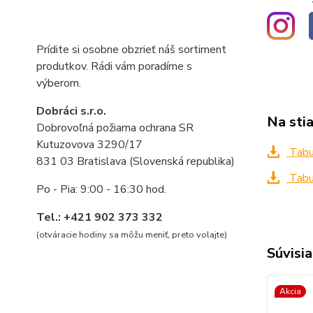
Prídite si osobne obzrieť náš sortiment
produtkov. Rádi vám poradíme s
výberom.
Dobráci s.r.o.
Na sti
Dobrovoľná požiarna ochrana SR
Kutuzovova 3290/17
Tabuľ
831 03 Bratislava (Slovenská republika)
Tabuľ
Po - Pia: 9:00 - 16:30 hod.
Tel.: +421 902 373 332
(otváracie hodiny sa môžu meniť, preto volajte
)
Súvisia
Akcia