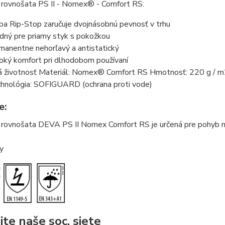
 rovnošata PS II - Nomex® - Comfort RS:
ba Rip-Stop zaručuje dvojnásobnú pevnosť v trhu
dný pre priamy styk s pokožkou
manentne nehorľavý a antistatický
oký komfort pri dlhodobom používaní
á životnosť Materiál: Nomex® Comfort RS Hmotnosť: 220 g / 
hnológia: SOFIGUARD (ochrana proti vode)
e:
rovnošata DEVA PS II Nomex Comfort RS je určená pre pohyb na s
ty
jte naše soc. siete