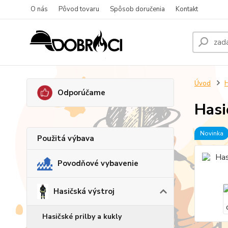
O nás
Pôvod tovaru
Spôsob doručenia
Kontakt
Úvod
H
Odporúčame
Hasi
Novinka
Použitá výbava
Povodňové vybavenie
Hasičská výstroj
Hasičské prilby a kukly