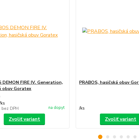
DEMON FIRE IV. Generation,
PRABOS, hasičská obuv Gor
á obuv Goratex
€
/
ks
na dopyt
/
ks
€
bez DPH
Zvoliť variant
Zvoliť variant