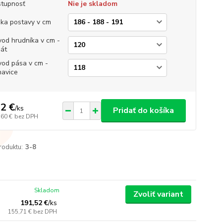
tupnosť
Nie je skladom
ka postavy v cm
od hrudníka v cm -
át
od pása v cm -
avice
2 €
/
ks
Pridať do košíka
,60 €
bez DPH
roduktu:
3-8
Skladom
Zvoliť variant
191,52 €
/
ks
155,71 €
bez DPH