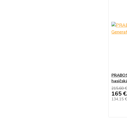
PRABOS 
hasičsk
215,60 
165 €
134,15 