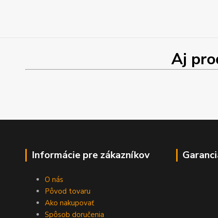
Aj produk
Informácie pre zákazníkov
Garanci
O nás
Pôvod tovaru
Ako nakupovať
Spôsob doručenia