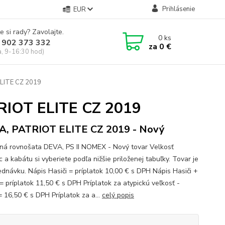
Prihlásenie
EUR
e si rady? Zavolajte.
0
ks
 902 373 332
za
0 €
a, 9-16:30 hod)
ELITE CZ 2019
TRIOT ELITE CZ 2019
, PATRIOT ELITE CZ 2019 - Nový
ná rovnošata DEVA, PS II NOMEX - Nový tovar Velkosť
 a kabátu si vyberiete podľa nižšie priloženej tabuľky. Tovar je
ednávku. Nápis Hasiči = príplatok 10,00 € s DPH Nápis Hasiči +
= príplatok 11,50 € s DPH Príplatok za atypickú veľkosť -
= 16,50 € s DPH Príplatok za a...
celý popis