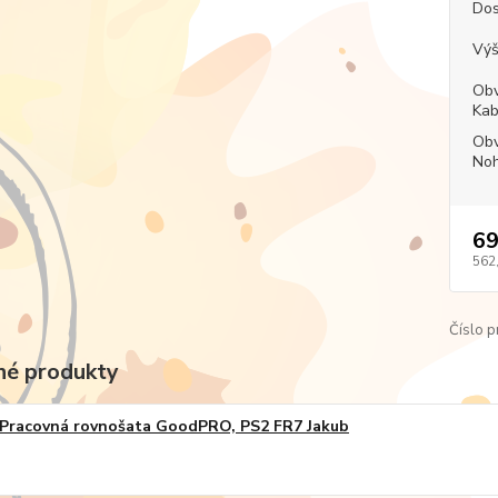
Dos
Výš
Obv
Kab
Obv
Noh
69
562
Číslo p
é produkty
Pracovná rovnošata GoodPRO, PS2 FR7 Jakub