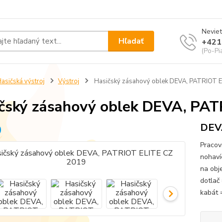
Neviet
Hľadať
+421
(Po-Pi
asičská výstroj
Výstroj
Hasičský zásahový oblek DEVA, PATRIOT 
čský zásahový oblek DEVA, PA
DEVA
Pracov
nohavíc
na obj
dotlač 
kabát 