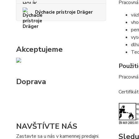
Pracovná
Dýchacie prístroje Dräger
väz
vho
per
vys
dlh
Akceptujeme
Tec
Použiti
Pracovná 
Doprava
Certifiká
NAVŠTÍVTE NÁS
Sledu
Zastavte sa u nás v kamennej predajni.