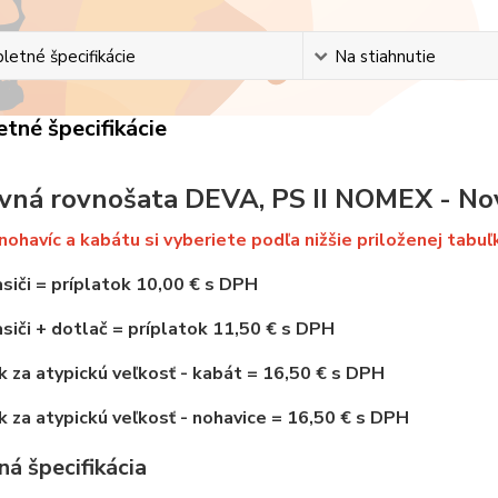
etné špecifikácie
Na stiahnutie
tné špecifikácie
vná rovnošata DEVA, PS II NOMEX - No
nohavíc a kabátu si vyberiete podľa nižšie priloženej tabuľ
siči
=
príplatok 10,00 € s DPH
siči + dotlač = príplatok 11,50 € s DPH
k za atypickú veľkosť - kabát = 16,50 € s DPH
k za atypickú veľkosť - nohavice = 16,50 € s DPH
á špecifikácia