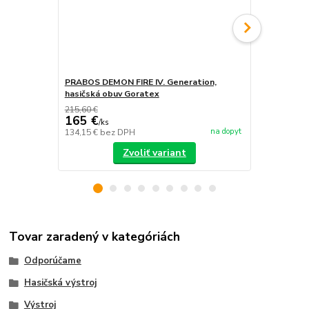
PRABOS DEMON FIRE IV. Generation,
PRABOS, has
hasičská obuv Goratex
215,60 €
165 €
/
ks
na dopyt
134,15 €
bez DPH
/
ks
Zvoliť variant
Tovar zaradený v kategóriách
Odporúčame
Hasičská výstroj
Výstroj