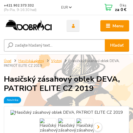
0
ks
+421 902 373 332
EUR
za
0 €
(Po-Pia, 9-16:30 hod)
Menu
Hľadať
Úvod
Hasičská výstroj
Výstroj
Hasičský zásahový oblek DEVA,
PATRIOT ELITE CZ 2019
Hasičský zásahový oblek DEVA,
PATRIOT ELITE CZ 2019
Novinka