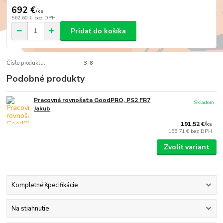
692 €
/
ks
562,60 €
bez DPH
Pridať do košíka
Číslo produktu:
3-8
Podobné produkty
Pracovná rovnošata GoodPRO, PS2 FR7
Skladom
Jakub
191,52 €
/
ks
155,71 €
bez DPH
Zvoliť variant
Kompletné špecifikácie
Na stiahnutie