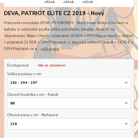
DEVA, PATRIOT ELITE CZ 2019 - Nový
Pracovná rovnošata DEVA, PS II NOMEX - Nový tovar Velkosť nohavíc a
kabátu si vyberiete podľa nižšie priloženej tabuľky. Tovar je na
objednávku. Nápis Hasiči = príplatok 10,00 € s DPH Nápis Hasiči + dotlač
= príplatok 11,50 € s DPH Príplatok za atypickú veľkosť - kabát = 16,50 € s
DPH Príplatok za a...
celý popis
Dostupnosť
Nie je skladom
Výška postavy v cm
Obvod hrudníka v cm - Kabát
Obvod pása v cm - Nohavice