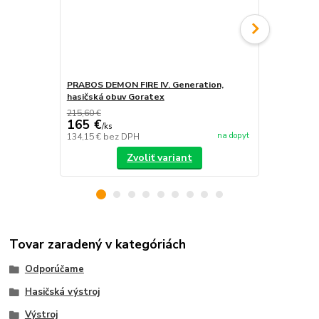
PRABOS DEMON FIRE IV. Generation,
PRABOS, has
hasičská obuv Goratex
215,60 €
165 €
/
ks
na dopyt
134,15 €
bez DPH
/
ks
Zvoliť variant
Tovar zaradený v kategóriách
Odporúčame
Hasičská výstroj
Výstroj