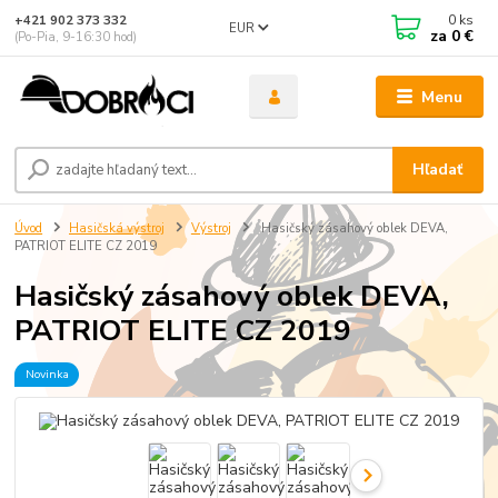
0
ks
+421 902 373 332
EUR
za
0 €
(Po-Pia, 9-16:30 hod)
Menu
Hľadať
Úvod
Hasičská výstroj
Výstroj
Hasičský zásahový oblek DEVA,
PATRIOT ELITE CZ 2019
Hasičský zásahový oblek DEVA,
PATRIOT ELITE CZ 2019
Novinka