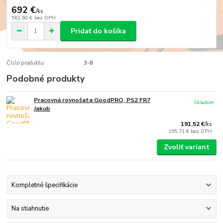
692 €
/
ks
562,60 €
bez DPH
Pridať do košíka
Číslo produktu:
3-8
Podobné produkty
Pracovná rovnošata GoodPRO, PS2 FR7
Skladom
Jakub
191,52 €
/
ks
155,71 €
bez DPH
Zvoliť variant
Kompletné špecifikácie
Na stiahnutie