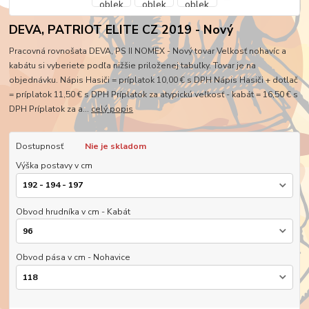
DEVA, PATRIOT ELITE CZ 2019 - Nový
Pracovná rovnošata DEVA, PS II NOMEX - Nový tovar Velkosť nohavíc a
kabátu si vyberiete podľa nižšie priloženej tabuľky. Tovar je na
objednávku. Nápis Hasiči = príplatok 10,00 € s DPH Nápis Hasiči + dotlač
= príplatok 11,50 € s DPH Príplatok za atypickú veľkosť - kabát = 16,50 € s
DPH Príplatok za a...
celý popis
Dostupnosť
Nie je skladom
Výška postavy v cm
Obvod hrudníka v cm - Kabát
Obvod pása v cm - Nohavice