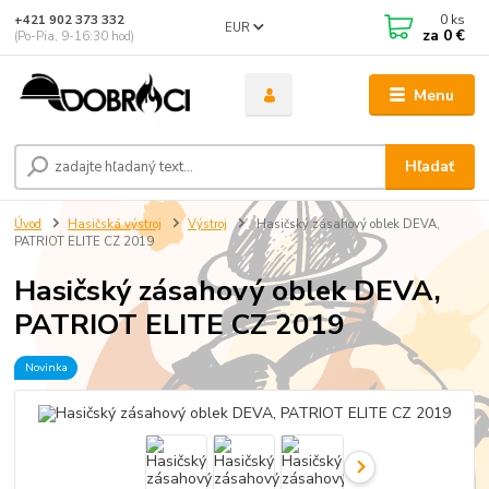
0
ks
+421 902 373 332
EUR
za
0 €
(Po-Pia, 9-16:30 hod)
Menu
Hľadať
Úvod
Hasičská výstroj
Výstroj
Hasičský zásahový oblek DEVA,
PATRIOT ELITE CZ 2019
Hasičský zásahový oblek DEVA,
PATRIOT ELITE CZ 2019
Novinka