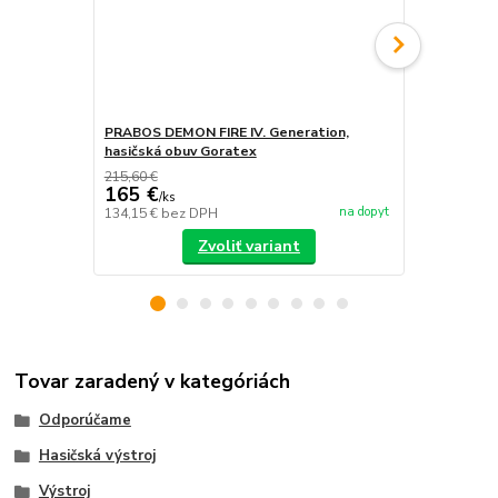
PRABOS DEMON FIRE IV. Generation,
PRABOS, has
hasičská obuv Goratex
215,60 €
165 €
/
ks
na dopyt
134,15 €
bez DPH
/
ks
Zvoliť variant
Tovar zaradený v kategóriách
Odporúčame
Hasičská výstroj
Výstroj