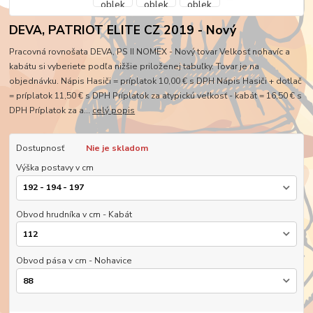
DEVA, PATRIOT ELITE CZ 2019 - Nový
Pracovná rovnošata DEVA, PS II NOMEX - Nový tovar Velkosť nohavíc a
kabátu si vyberiete podľa nižšie priloženej tabuľky. Tovar je na
objednávku. Nápis Hasiči = príplatok 10,00 € s DPH Nápis Hasiči + dotlač
= príplatok 11,50 € s DPH Príplatok za atypickú veľkosť - kabát = 16,50 € s
DPH Príplatok za a...
celý popis
Dostupnosť
Nie je skladom
Výška postavy v cm
Obvod hrudníka v cm - Kabát
Obvod pása v cm - Nohavice