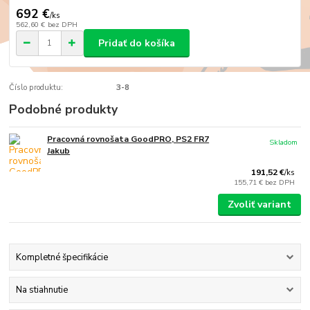
692 €
/
ks
562,60 €
bez DPH
Pridať do košíka
Číslo produktu:
3-8
Podobné produkty
Pracovná rovnošata GoodPRO, PS2 FR7
Skladom
Jakub
191,52 €
/
ks
155,71 €
bez DPH
Zvoliť variant
Kompletné špecifikácie
Na stiahnutie