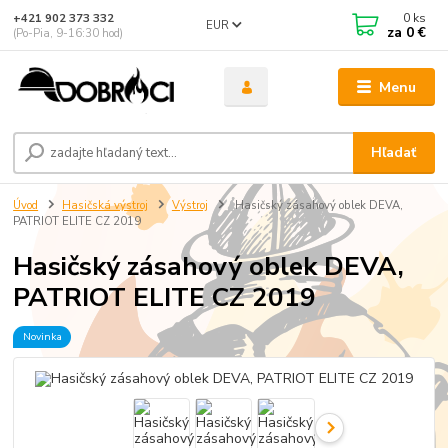
0
ks
+421 902 373 332
EUR
za
0 €
(Po-Pia, 9-16:30 hod)
Menu
Hľadať
Úvod
Hasičská výstroj
Výstroj
Hasičský zásahový oblek DEVA,
PATRIOT ELITE CZ 2019
Hasičský zásahový oblek DEVA,
PATRIOT ELITE CZ 2019
Novinka