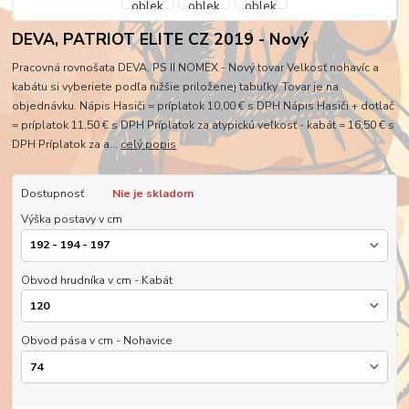
DEVA, PATRIOT ELITE CZ 2019 - Nový
Pracovná rovnošata DEVA, PS II NOMEX - Nový tovar Velkosť nohavíc a
kabátu si vyberiete podľa nižšie priloženej tabuľky. Tovar je na
objednávku. Nápis Hasiči = príplatok 10,00 € s DPH Nápis Hasiči + dotlač
= príplatok 11,50 € s DPH Príplatok za atypickú veľkosť - kabát = 16,50 € s
DPH Príplatok za a...
celý popis
Dostupnosť
Nie je skladom
Výška postavy v cm
Obvod hrudníka v cm - Kabát
Obvod pása v cm - Nohavice