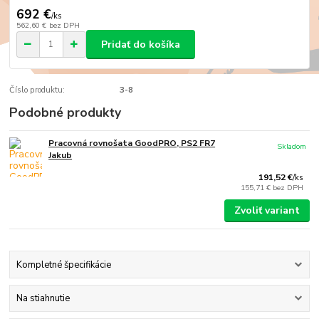
692 €
/
ks
562,60 €
bez DPH
Pridať do košíka
Číslo produktu:
3-8
Podobné produkty
Pracovná rovnošata GoodPRO, PS2 FR7
Skladom
Jakub
191,52 €
/
ks
155,71 €
bez DPH
Zvoliť variant
Kompletné špecifikácie
Na stiahnutie