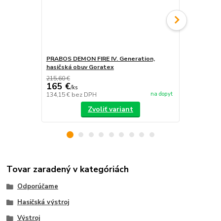
PRABOS DEMON FIRE IV. Generation,
PRABOS, has
hasičská obuv Goratex
215,60 €
165 €
/
ks
na dopyt
134,15 €
bez DPH
/
ks
Zvoliť variant
Tovar zaradený v kategóriách
Odporúčame
Hasičská výstroj
Výstroj