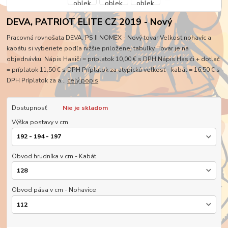
DEVA, PATRIOT ELITE CZ 2019 - Nový
Pracovná rovnošata DEVA, PS II NOMEX - Nový tovar Velkosť nohavíc a
kabátu si vyberiete podľa nižšie priloženej tabuľky. Tovar je na
objednávku. Nápis Hasiči = príplatok 10,00 € s DPH Nápis Hasiči + dotlač
= príplatok 11,50 € s DPH Príplatok za atypickú veľkosť - kabát = 16,50 € s
DPH Príplatok za a...
celý popis
Dostupnosť
Nie je skladom
Výška postavy v cm
Obvod hrudníka v cm - Kabát
Obvod pása v cm - Nohavice