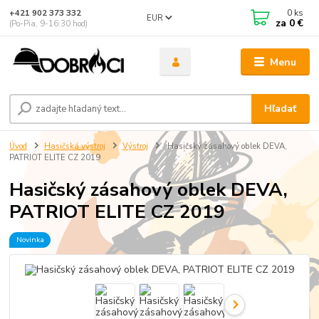
0
ks
+421 902 373 332
EUR
za
0 €
(Po-Pia, 9-16:30 hod)
Menu
Hľadať
Úvod
Hasičská výstroj
Výstroj
Hasičský zásahový oblek DEVA,
PATRIOT ELITE CZ 2019
Hasičský zásahový oblek DEVA,
PATRIOT ELITE CZ 2019
Novinka