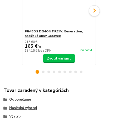
PRABOS DEMON FIRE IV. Generation,
PRABOS, has
hasičská obuv Goratex
215,60 €
165 €
/
ks
na dopyt
134,15 €
bez DPH
/
ks
Zvoliť variant
Tovar zaradený v kategóriách
Odporúčame
Hasičská výstroj
Výstroj