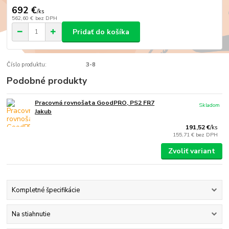
692 €
/
ks
562,60 €
bez DPH
Pridať do košíka
Číslo produktu:
3-8
Podobné produkty
Pracovná rovnošata GoodPRO, PS2 FR7
Skladom
Jakub
191,52 €
/
ks
155,71 €
bez DPH
Zvoliť variant
Kompletné špecifikácie
Na stiahnutie