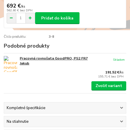
692 €
/
ks
562,60 €
bez DPH
Pridať do košíka
Číslo produktu:
3-8
Podobné produkty
Pracovná rovnošata GoodPRO, PS2 FR7
Skladom
Jakub
191,52 €
/
ks
155,71 €
bez DPH
Zvoliť variant
Kompletné špecifikácie
Na stiahnutie