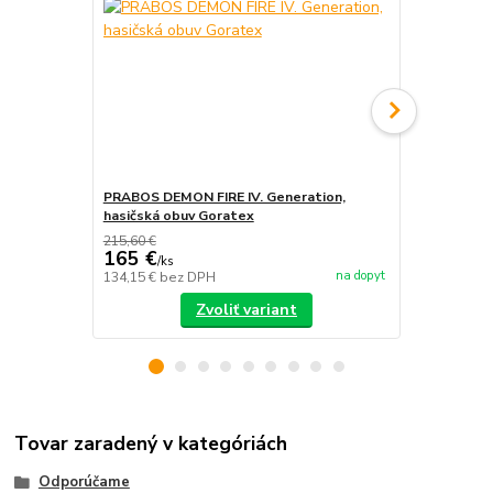
PRABOS DEMON FIRE IV. Generation,
PRABOS, has
hasičská obuv Goratex
215,60 €
165 €
/
ks
na dopyt
134,15 €
bez DPH
/
ks
Zvoliť variant
Tovar zaradený v kategóriách
Odporúčame