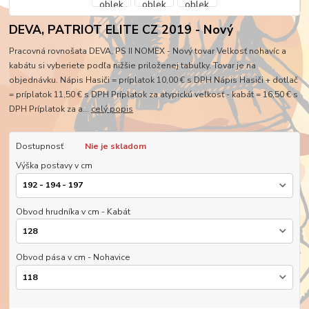
DEVA, PATRIOT ELITE CZ 2019 - Nový
Pracovná rovnošata DEVA, PS II NOMEX - Nový tovar Velkosť nohavíc a
kabátu si vyberiete podľa nižšie priloženej tabuľky. Tovar je na
objednávku. Nápis Hasiči = príplatok 10,00 € s DPH Nápis Hasiči + dotlač
= príplatok 11,50 € s DPH Príplatok za atypickú veľkosť - kabát = 16,50 € s
DPH Príplatok za a...
celý popis
Dostupnosť
Nie je skladom
Výška postavy v cm
Obvod hrudníka v cm - Kabát
Obvod pása v cm - Nohavice