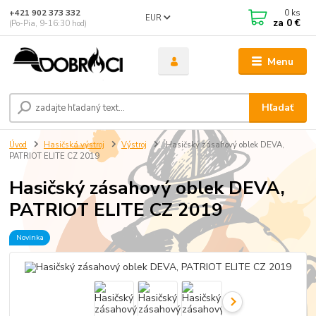
0
ks
+421 902 373 332
EUR
za
0 €
(Po-Pia, 9-16:30 hod)
Menu
Hľadať
Úvod
Hasičská výstroj
Výstroj
Hasičský zásahový oblek DEVA,
PATRIOT ELITE CZ 2019
Hasičský zásahový oblek DEVA,
PATRIOT ELITE CZ 2019
Novinka