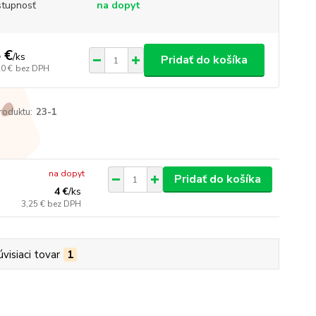
tupnosť
na dopyt
 €
/
ks
Pridať do košíka
20 €
bez DPH
roduktu:
23-1
na dopyt
Pridať do košíka
4 €
/
ks
3,25 €
bez DPH
úvisiaci tovar
1