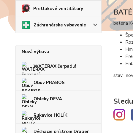
Pretlakové ventilátory
BATÉ
batéria 
Záchranárske vybavenie
Špe
Roz
Hmo
Nová výbava
Pre
Pri
WATERAX čerpadlá
stav: no
Obuv PRABOS
Obleky DEVA
Sledu
Rukavice HOLÍK
Dýchacie prístroje Dräger