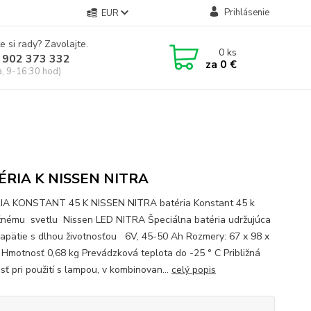
Prihlásenie
EUR
e si rady? Zavolajte.
0
ks
 902 373 332
za
0 €
a, 9-16:30 hod)
ÉRIA K NISSEN NITRA
A KONSTANT 45 K NISSEN NITRA batéria Konstant 45 k
žnému svetlu Nissen LED NITRA Špeciálna batéria udržujúca
napätie s dlhou životnosťou 6V, 45-50 Ah Rozmery: 67 x 98 x
Hmotnosť 0,68 kg Prevádzková teplota do -25 ° C Približná
sť pri použití s lampou, v kombinovan...
celý popis