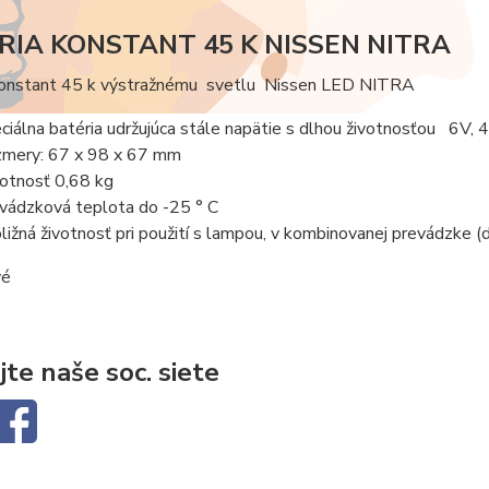
RIA KONSTANT 45 K NISSEN NITRA
Konstant 45 k výstražnému svetlu Nissen LED NITRA
ciálna batéria udržujúca stále napätie s dlhou životnosťou 6V,
mery: 67 x 98 x 67 mm
tnosť 0,68 kg
vádzková teplota do -25 ° C
bližná životnosť pri použití s lampou, v kombinovanej prevádzke 
vé
jte naše soc. siete