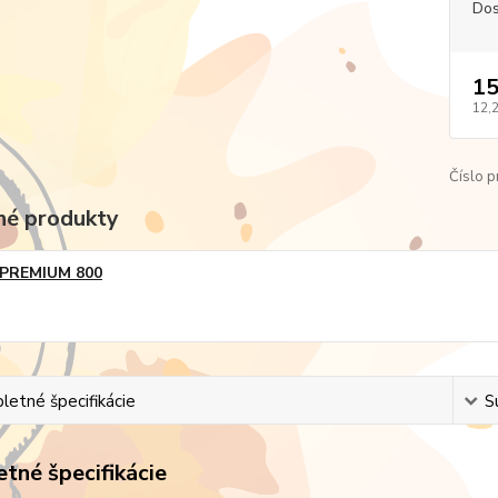
Dos
15
12,
Číslo p
é produkty
PREMIUM 800
etné špecifikácie
S
tné špecifikácie