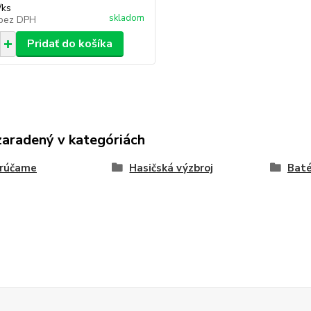
/
ks
skladom
bez DPH
Pridať do košíka
zaradený v kategóriách
rúčame
Hasičská výzbroj
Baté