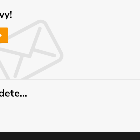
vy!
ete...