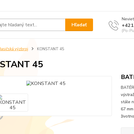
Neviet
Hľadať
+421
(Po-Pi
asičská výzbroj
KONSTANT 45
STANT 45
BAT
BATÉRI
výstra
stále 
67 mm 
životno