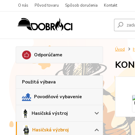
O nás
Pôvod tovaru
Spôsob doručenia
Kontakt
Úvod
H
Odporúčame
KON
Použitá výbava
Povodňové vybavenie
Hasičská výstroj
Hasičská výzbroj