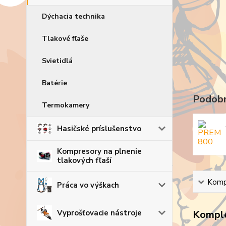
Dýchacia technika
Tlakové fľaše
Svietidlá
Batérie
Podobn
Termokamery
Hasičské príslušenstvo
Kompresory na plnenie
tlakových fľaší
Kompl
Práca vo výškach
Komple
Vyprošťovacie nástroje