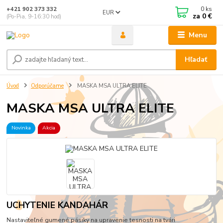
0
ks
+421 902 373 332
EUR
za
0 €
(Po-Pia, 9-16:30 hod)
Menu
Hľadať
Úvod
Odporúčame
MASKA MSA ULTRA ELITE
MASKA MSA ULTRA ELITE
Novinka
Akcia
UCHYTENIE KANDAHÁR
Nastaviteľné gumené pásiky na upravenie tesnosti na tvári