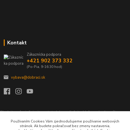
Kontakt
Zákaznícka podpora
+421 902 373 332
(Po-Pia, 9-16:30 hod)
vybava@dobraci.sk
Sledujte nás, inšpirujte ostatných a zdieľajte Vašu radosť z nákupu a
lásku pre hasičinu s hashtagom
#som_dobrak_
Používaním Cookies Vám zjednodušujeme používanie webových
stránok. Ak budete pokračovať bez zmeny nastavenia,