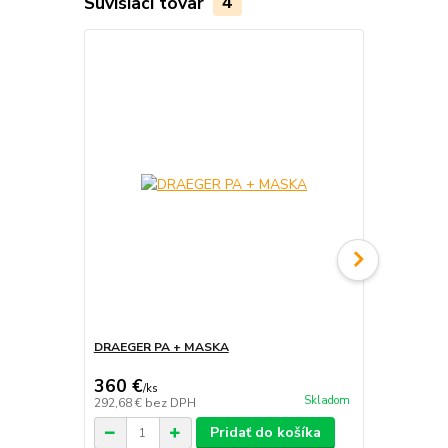
Súvisiaci tovar
4
DRAEGER PA + MASKA
SPYRO + MA
1 200 €
360 €
200 €
/
ks
/
ks
Skladom
292,68 €
bez DPH
162,60 €
bez
Pridať do košíka