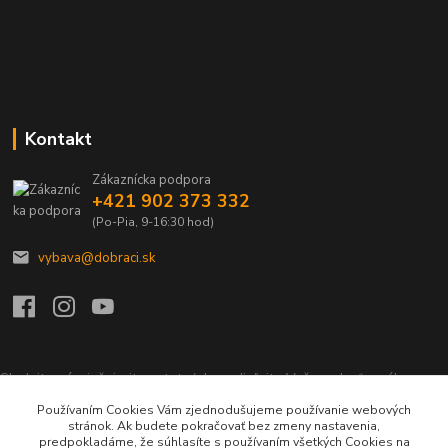
Kontakt
Zákaznícka podpora
+421 902 373 332
(Po-Pia, 9-16:30 hod)
vybava@dobraci.sk
Sledujte nás, inšpirujte ostatných a zdieľajte Vašu radosť z nákupu a
lásku pre hasičinu s hashtagom
#som_dobrak_
Používaním Cookies Vám zjednodušujeme používanie webových
stránok. Ak budete pokračovať bez zmeny nastavenia,
predpokladáme, že súhlasíte s používaním všetkých Cookies na