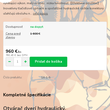
vynikajúci výkon, malý rozmer, nízka hmotnosť.【Efektívne použitie】:
Inovatívny tlačidlové spínače a spoľahlivé hydraulické rýchle konektory
uľahčujú obsluhu n...
celý popis
Dostupnosť
na dopyt
Cena pred
1 600 €
zľavou
960 €
/
ks
780,49 €
bez DPH
Pridať do košíka
Číslo produktu:
14-1-5
Kompletné špecifikácie
Otvárač dverí hydraulický,