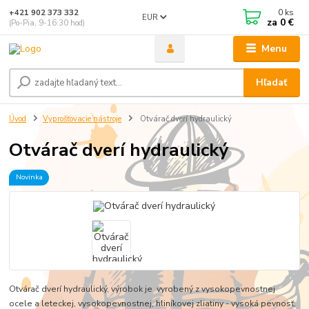
0
ks
+421 902 373 332
EUR
za
0 €
(Po-Pia, 9-16:30 hod)
Menu
Hľadať
Úvod
Vyprošťovacie nástroje
Otvárač dverí hydraulický
Otvárač dverí hydraulický
Novinka
Otvárač dverí hydraulický, výrobok je vyrobený z vysokopevnostnej
ocele a leteckej, vysokopevnostnej, hliníkovej zliatiny - vysoká pevnosť,