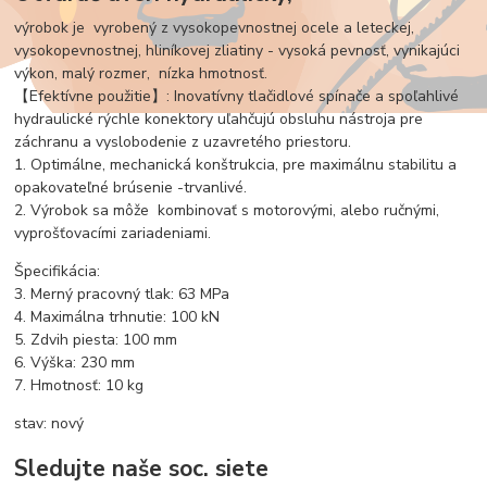
výrobok je vyrobený z vysokopevnostnej ocele a leteckej,
vysokopevnostnej, hliníkovej zliatiny - vysoká pevnosť, vynikajúci
výkon, malý rozmer, nízka hmotnosť.
【Efektívne použitie】: Inovatívny tlačidlové spínače a spoľahlivé
hydraulické rýchle konektory uľahčujú obsluhu nástroja pre
záchranu a vyslobodenie z uzavretého priestoru.
1. Optimálne, mechanická konštrukcia, pre maximálnu stabilitu a
opakovateľné brúsenie -trvanlivé.
2. Výrobok sa môže kombinovať s motorovými, alebo ručnými,
vyprošťovacími zariadeniami.
Špecifikácia:
3. Merný pracovný tlak: 63 MPa
4. Maximálna trhnutie: 100 kN
5. Zdvih piesta: 100 mm
6. Výška: 230 mm
7. Hmotnosť: 10 kg
stav: nový
Sledujte naše soc. siete