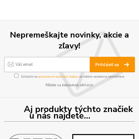
Nepremeškajte novinky, akcie a
zľavy!
Prihlásiť sa
Súhlasím so
spracovaním osobných údajov
za účelom zasielania newslettera.
Môžete sa kedykoľvek odhlásiť.
Aj produkty týchto značiek
u nás najdete...