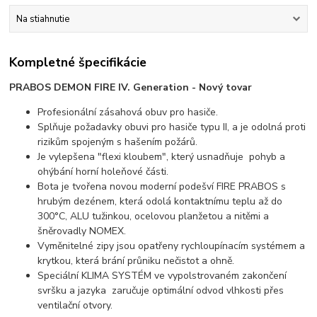
Na stiahnutie
Kompletné špecifikácie
PRABOS DEMON FIRE IV. Generation - Nový tovar
Profesionální zásahová obuv pro hasiče.
Splňuje požadavky obuvi pro hasiče typu II, a je odolná proti
rizikům spojeným s hašením požárů.
Je vylepšena "flexi kloubem", který usnadňuje pohyb a
ohýbání horní holeňové části.
Bota je tvořena novou moderní podešví FIRE PRABOS s
hrubým dezénem, která odolá kontaktnímu teplu až do
300°C, ALU tužinkou, ocelovou planžetou a nitěmi a
šněrovadly NOMEX.
Vyměnitelné zipy jsou opatřeny rychloupínacím systémem a
krytkou, která brání průniku nečistot a ohně.
Speciální KLIMA SYSTÉM ve vypolstrovaném zakončení
svršku a jazyka zaručuje optimální odvod vlhkosti přes
ventilační otvory.