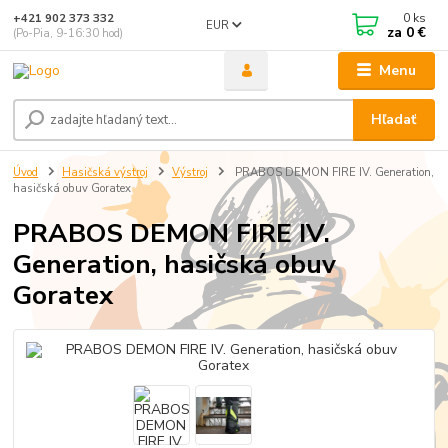
0
ks
+421 902 373 332
EUR
za
0 €
(Po-Pia, 9-16:30 hod)
Menu
Hľadať
Úvod
Hasičská výstroj
Výstroj
PRABOS DEMON FIRE IV. Generation,
hasičská obuv Goratex
PRABOS DEMON FIRE IV.
Generation, hasičská obuv
Goratex