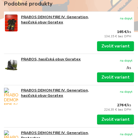
Podobné produkty
PRABOS DEMON FIRE IV. Generation,
na dopyt
hasičská obuv Goratex
165 €
/
ks
134,15 €
bez DPH
Zvoliť variant
PRABOS, hasičská obuv Goratex
na dopyt
/
ks
Zvoliť variant
PRABOS DEMON FIRE IV. Generation,
na dopyt
hasičská obuv Goratex
276 €
/
ks
224,39 €
bez DPH
Zvoliť variant
PRABOS DEMON FIRE IV. Generation,
na dopyt
Protector