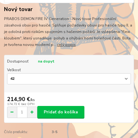
Nový tovar
PRABOS DEMON FIRE IV. Generation - Nový tovar Profesionální
zásahová obuv pro hasiče. Splňuje požadavky obuvi pro hasiče typu II, a
je odolná proti rizikům spojeným s hašením požárů. Je vylepšena "flexi
kloubem", který usnadňuje pohyb a ohýbání horní holeňové části. Bota
je tvořena novou moderní p...
celý popis
Dostupnosť
na dopyt
Veľkosť
214,90 €
/
ks
174,72 €
bez DPH
Pridať do košíka
Číslo produktu:
3-5