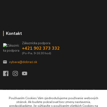
Kontakt
Zákaznícka podpora
+421 902 373 332
(Po-Pia, 9-16:30 hod)
vybava@dobraci.sk
Sledujte nás, inšpirujte ostatných a zdieľajte Vašu radosť z nákupu a
lásku pre hasičinu s hashtagom
#som_dobrak_
Používaním Cookies Vám zjednodušujeme používanie webových
stránok. Ak budete pokračovať bez zmeny nastavenia,
predpokladáme, že súhlasíte s používaním všetkých Cookies na