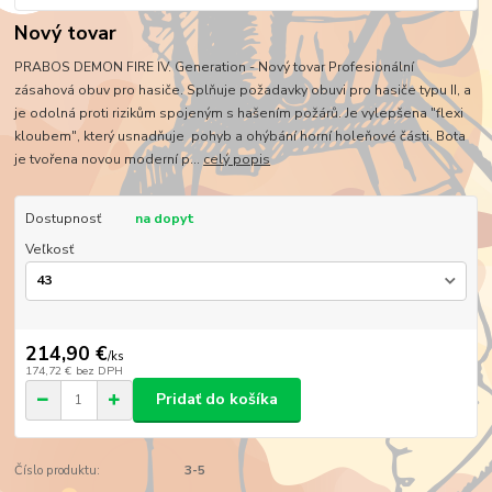
Nový tovar
PRABOS DEMON FIRE IV. Generation - Nový tovar Profesionální
zásahová obuv pro hasiče. Splňuje požadavky obuvi pro hasiče typu II, a
je odolná proti rizikům spojeným s hašením požárů. Je vylepšena "flexi
kloubem", který usnadňuje pohyb a ohýbání horní holeňové části. Bota
je tvořena novou moderní p...
celý popis
Dostupnosť
na dopyt
Veľkosť
214,90 €
/
ks
174,72 €
bez DPH
Pridať do košíka
Číslo produktu:
3-5