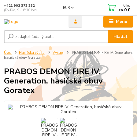
0
ks
+421 902 373 332
EUR
za
0 €
(Po-Pia, 9-16:30 hod)
Menu
Hľadať
Úvod
Hasičská výstroj
Výstroj
PRABOS DEMON FIRE IV. Generation,
hasičská obuv Goratex
PRABOS DEMON FIRE IV.
Generation, hasičská obuv
Goratex