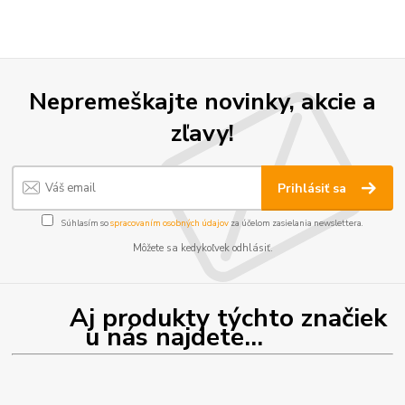
Nepremeškajte novinky, akcie a
zľavy!
Prihlásiť sa
Súhlasím so
spracovaním osobných údajov
za účelom zasielania newslettera.
Môžete sa kedykoľvek odhlásiť.
Aj produkty týchto značiek
u nás najdete...