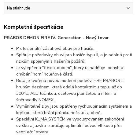
Na stiahnutie
Kompletné špecifikácie
PRABOS DEMON FIRE IV. Generation - Nový tovar
Profesionální zásahová obuv pro hasiče.
Splňuje požadavky obuvi pro hasiče typu II, a je odolná proti
rizikům spojeným s hašením požárů.
Je vylepšena "flexi kloubem", který usnadňuje pohyb a
ohýbání horní holeňové části.
Bota je tvořena novou moderní podešví FIRE PRABOS s
hrubým dezénem, která odolá kontaktnímu teplu až do
300°C, ALU tužinkou, ocelovou planžetou a nitěmi a
šněrovadly NOMEX.
Vyměnitelné zipy jsou opatřeny rychloupínacím systémem a
krytkou, která brání průniku nečistot a ohně.
Speciální KLIMA SYSTÉM ve vypolstrovaném zakončení
svršku a jazyka zaručuje optimální odvod vlhkosti přes
ventilační otvory.